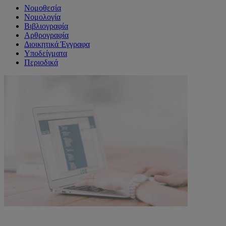
Νομοθεσία
Νομολογία
Βιβλιογραφία
Αρθρογραφία
Διοικητικά Έγγραφα
Υποδείγματα
Περιοδικά