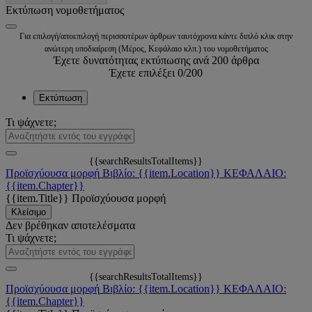
Εκτύπωση νομοθετήματος
Για επιλογή/αποεπιλογή περισσοτέρων άρθρων ταυτόχρονα κάντε διπλό κλικ στην
ανώτερη υποδιαίρεση (Μέρος, Κεφάλαιο κλπ.) του νομοθετήματος
Έχετε δυνατότητας εκτύπωσης ανά 200 άρθρα
Έχετε επιλέξει
0
/200
Εκτύπωση
Τι ψάχνετε;
{{searchResultsTotalItems}}
Προϊσχύουσα μορφή
Βιβλίο: {{item.Location}}
ΚΕΦΑΛΑΙΟ:
{{item.Chapter}}
{{item.Title}}
Προϊσχύουσα μορφή
Κλείσιμο
Δεν βρέθηκαν αποτελέσματα
Τι ψάχνετε;
{{searchResultsTotalItems}}
Προϊσχύουσα μορφή
Βιβλίο: {{item.Location}}
ΚΕΦΑΛΑΙΟ:
{{item.Chapter}}