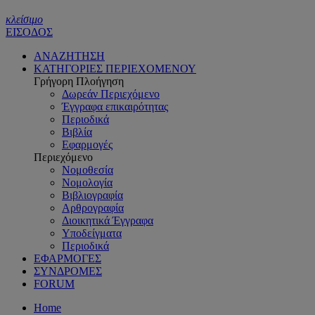
κλείσιμο
ΕΙΣΟΔΟΣ
ΑΝΑΖΗΤΗΣΗ
ΚΑΤΗΓΟΡΙΕΣ ΠΕΡΙΕΧΟΜΕΝΟΥ
Γρήγορη Πλοήγηση
Δωρεάν Περιεχόμενο
Έγγραφα επικαιρότητας
Περιοδικά
Βιβλία
Εφαρμογές
Περιεχόμενο
Νομοθεσία
Νομολογία
Βιβλιογραφία
Αρθρογραφία
Διοικητικά Έγγραφα
Υποδείγματα
Περιοδικά
ΕΦΑΡΜΟΓΕΣ
ΣΥΝΔΡΟΜΕΣ
FORUM
Home