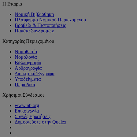
Η Εταιρία
Νομική Βιβλιοθήκη
Πλατφόρμα Νομικού Περιεχομένου
Βραβεία & Πιστοποιήσεις
Πακέτα Συνδρομών
Κατηγορίες Περιεχομένου
Νομοθεσία
Νομολογία
Βιβλιογραφία
Αρθρογραφία
Διοικητικά Έγγραφα
Υποδείγματα
Περιοδικά
Χρήσιμοι Σύνδεσμοι
www.nb.org
Επικοινωνία
Συχνές Ερωτήσεις
Δημοσιεύστε στην Qualex