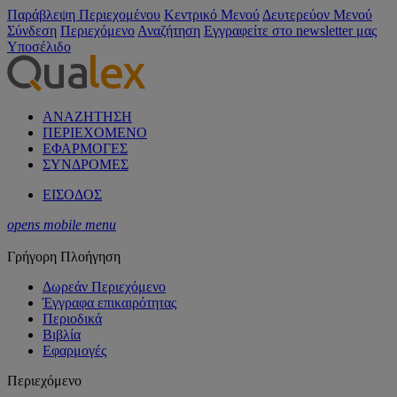
Παράβλεψη Περιεχομένου
Κεντρικό Μενού
Δευτερεύον Μενού
Σύνδεση
Περιεχόμενο
Αναζήτηση
Εγγραφείτε στο newsletter μας
Υποσέλιδο
ΑΝΑΖΗΤΗΣΗ
ΠΕΡΙΕΧΟΜΕΝΟ
ΕΦΑΡΜΟΓΕΣ
ΣΥΝΔΡΟΜΕΣ
ΕΙΣΟΔΟΣ
opens mobile menu
Γρήγορη Πλοήγηση
Δωρεάν Περιεχόμενο
Έγγραφα επικαιρότητας
Περιοδικά
Βιβλία
Εφαρμογές
Περιεχόμενο