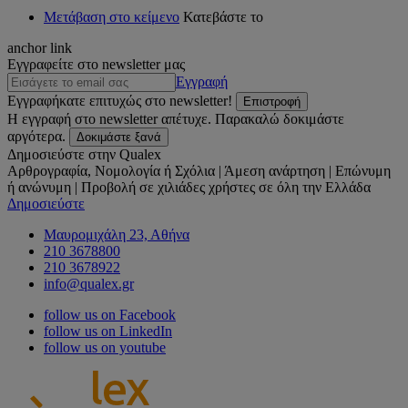
Μετάβαση στο κείμενο
Κατεβάστε το
anchor link
Εγγραφείτε στο newsletter μας
Εγγραφή
Εγγραφήκατε επιτυχώς στο newsletter!
Επιστροφή
Η εγγραφή στο newsletter απέτυχε. Παρακαλώ δοκιμάστε
αργότερα.
Δοκιμάστε ξανά
Δημοσιεύστε στην Qualex
Αρθρογραφία, Νομολογία ή Σχόλια | Άμεση ανάρτηση | Επώνυμη
ή ανώνυμη | Προβολή σε χιλιάδες χρήστες σε όλη την Ελλάδα
Δημοσιεύστε
Μαυρομιχάλη 23, Αθήνα
210 3678800
210 3678922
info@qualex.gr
follow us on Facebook
follow us on LinkedIn
follow us on youtube