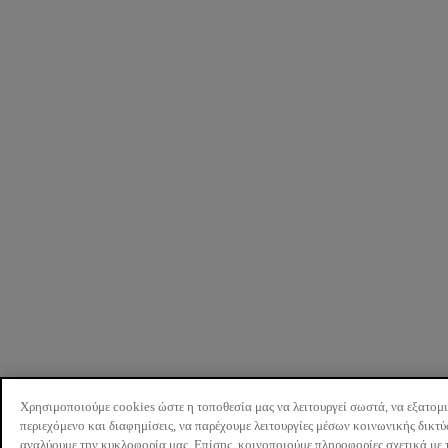
Χρησιμοποιούμε cookies ώστε η τοποθεσία μας να λειτουργεί σωστά, να εξατομ
περιεχόμενο και διαφημίσεις, να παρέχουμε λειτουργίες μέσων κοινωνικής δικτ
αναλύουμε την κυκλοφορία μας. Επίσης, κοινοποιούμε πληροφορίες σχετικά με 