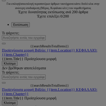
Για επιλογή/αποεπιλογή περισσοτέρων άρθρων ταυτόχρονα κάντε διπλό κλικ στην
ανώτερη υποδιαίρεση (Μέρος, Κεφάλαιο κλπ.) του νομοθετήματος
Έχετε δυνατότητας εκτύπωσης ανά 200 άρθρα
Έχετε επιλέξει
0
/200
Εκτύπωση
Τι ψάχνετε;
{{searchResultsTotalItems}}
Προϊσχύουσα μορφή
Βιβλίο: {{item.Location}}
ΚΕΦΑΛΑΙΟ:
{{item.Chapter}}
{{item.Title}}
Προϊσχύουσα μορφή
Κλείσιμο
Δεν βρέθηκαν αποτελέσματα
Τι ψάχνετε;
{{searchResultsTotalItems}}
Προϊσχύουσα μορφή
Βιβλίο: {{item.Location}}
ΚΕΦΑΛΑΙΟ:
{{item.Chapter}}
{{item.Title}}
Προϊσχύουσα μορφή
Κλείσιμο