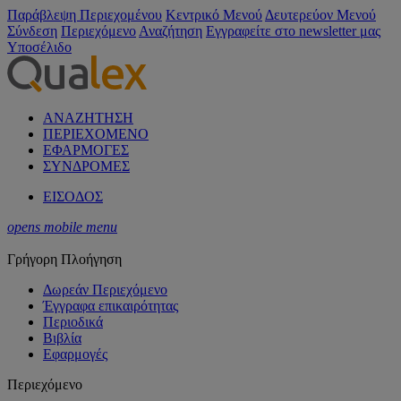
Παράβλεψη Περιεχομένου
Κεντρικό Μενού
Δευτερεύον Μενού
Σύνδεση
Περιεχόμενο
Αναζήτηση
Εγγραφείτε στο newsletter μας
Υποσέλιδο
ΑΝΑΖΗΤΗΣΗ
ΠΕΡΙΕΧΟΜΕΝΟ
ΕΦΑΡΜΟΓΕΣ
ΣΥΝΔΡΟΜΕΣ
ΕΙΣΟΔΟΣ
opens mobile menu
Γρήγορη Πλοήγηση
Δωρεάν Περιεχόμενο
Έγγραφα επικαιρότητας
Περιοδικά
Βιβλία
Εφαρμογές
Περιεχόμενο