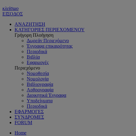
κλείσιμο
ΕΙΣΟΔΟΣ
ΑΝΑΖΗΤΗΣΗ
ΚΑΤΗΓΟΡΙΕΣ ΠΕΡΙΕΧΟΜΕΝΟΥ
Γρήγορη Πλοήγηση
Δωρεάν Περιεχόμενο
Έγγραφα επικαιρότητας
Περιοδικά
Βιβλία
Εφαρμογές
Περιεχόμενο
Νομοθεσία
Νομολογία
Βιβλιογραφία
Αρθρογραφία
Διοικητικά Έγγραφα
Υποδείγματα
Περιοδικά
ΕΦΑΡΜΟΓΕΣ
ΣΥΝΔΡΟΜΕΣ
FORUM
Home