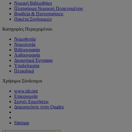
Νομική Βιβλιοθήκη
Πλατφόρμα Νομικού Περιεχομένου
Βραβεία & Πιστοποιήσεις
Πακέτα Συνδρομών
Κατηγορίες Περιεχομένου
Νομοθεσία
Νομολογία
Βιβλιογραφία
Αρθρογραφία
Διοικητικά Έγγραφα
Υποδείγματα
Περιοδικά
Χρήσιμοι Σύνδεσμοι
www.nb.org
Επικοινωνία
Συχνές Ερωτήσεις
Δημοσιεύστε στην Qualex
Sitemap