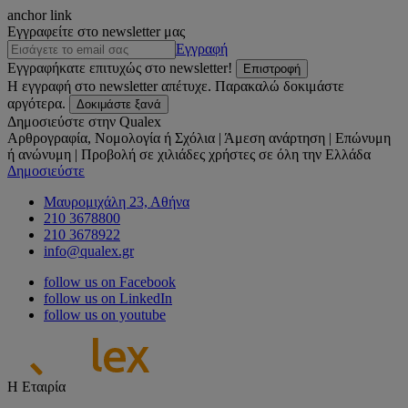
anchor link
Εγγραφείτε στο newsletter μας
Εγγραφή
Εγγραφήκατε επιτυχώς στο newsletter!
Επιστροφή
Η εγγραφή στο newsletter απέτυχε. Παρακαλώ δοκιμάστε
αργότερα.
Δοκιμάστε ξανά
Δημοσιεύστε στην Qualex
Αρθρογραφία, Νομολογία ή Σχόλια | Άμεση ανάρτηση | Επώνυμη
ή ανώνυμη | Προβολή σε χιλιάδες χρήστες σε όλη την Ελλάδα
Δημοσιεύστε
Μαυρομιχάλη 23, Αθήνα
210 3678800
210 3678922
info@qualex.gr
follow us on Facebook
follow us on LinkedIn
follow us on youtube
Η Εταιρία