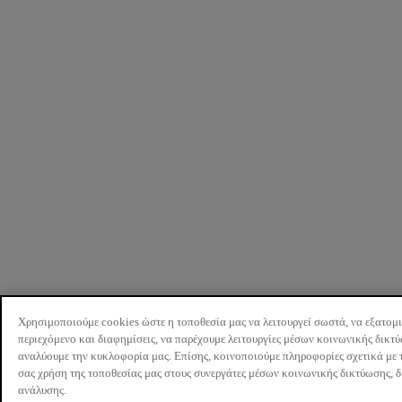
Χρησιμοποιούμε cookies ώστε η τοποθεσία μας να λειτουργεί σωστά, να εξατομ
περιεχόμενο και διαφημίσεις, να παρέχουμε λειτουργίες μέσων κοινωνικής δικτ
αναλύουμε την κυκλοφορία μας. Επίσης, κοινοποιούμε πληροφορίες σχετικά με 
σας χρήση της τοποθεσίας μας στους συνεργάτες μέσων κοινωνικής δικτύωσης, 
ανάλυσης.