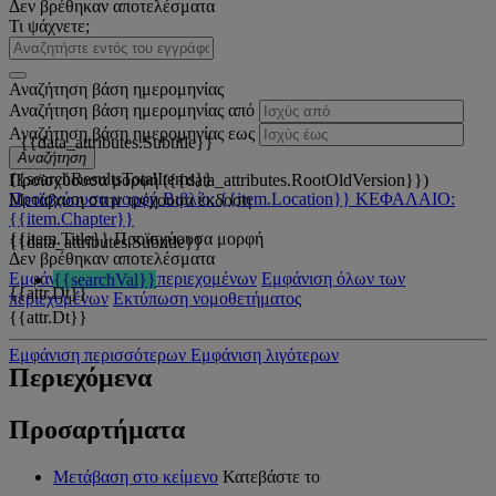
Δεν βρέθηκαν αποτελέσματα
Τι ψάχνετε;
Αναζήτηση βάση ημερομηνίας
Αναζήτηση βάση ημερομηνίας από
Αναζήτηση βάση ημερομηνίας εως
{{data_attributes.Subtitle}}
Αναζήτηση
{{searchResultsTotalItems}}
Προϊσχύουσα μορφή ({{data_attributes.RootOldVersion}})
Προϊσχύουσα μορφή
Βιβλίο: {{item.Location}}
ΚΕΦΑΛΑΙΟ:
Μετάβαση στην τρέχουσα έκδοση
{{item.Chapter}}
{{item.Title}}
Προϊσχύουσα μορφή
{{data_attributes.Subtitle}}
Δεν βρέθηκαν αποτελέσματα
Εμφάνιση όλων των περιεχομένων
Εμφάνιση όλων των
{{searchVal}}
{{attr.Dt}}
περιεχομένων
Εκτύπωση νομοθετήματος
{{attr.Dt}}
Εμφάνιση περισσότερων
Εμφάνιση λιγότερων
Περιεχόμενα
Προσαρτήματα
Μετάβαση στο κείμενο
Κατεβάστε το