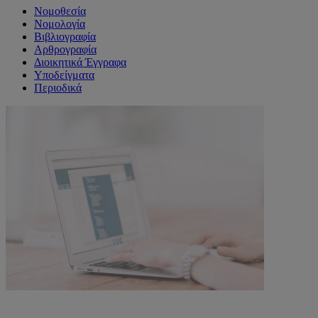
Νομοθεσία
Νομολογία
Βιβλιογραφία
Αρθρογραφία
Διοικητικά Έγγραφα
Υποδείγματα
Περιοδικά