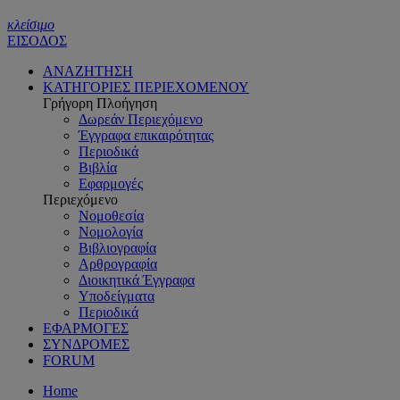
κλείσιμο
ΕΙΣΟΔΟΣ
ΑΝΑΖΗΤΗΣΗ
ΚΑΤΗΓΟΡΙΕΣ ΠΕΡΙΕΧΟΜΕΝΟΥ
Γρήγορη Πλοήγηση
Δωρεάν Περιεχόμενο
Έγγραφα επικαιρότητας
Περιοδικά
Βιβλία
Εφαρμογές
Περιεχόμενο
Νομοθεσία
Νομολογία
Βιβλιογραφία
Αρθρογραφία
Διοικητικά Έγγραφα
Υποδείγματα
Περιοδικά
ΕΦΑΡΜΟΓΕΣ
ΣΥΝΔΡΟΜΕΣ
FORUM
Home