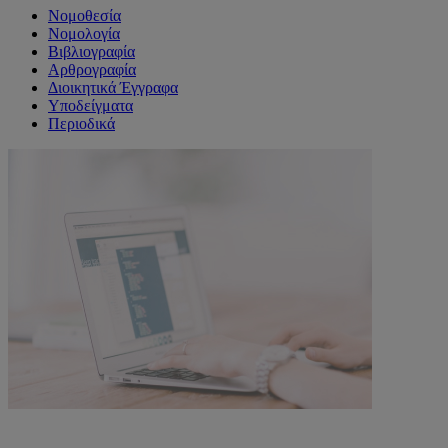
Νομοθεσία
Νομολογία
Βιβλιογραφία
Αρθρογραφία
Διοικητικά Έγγραφα
Υποδείγματα
Περιοδικά