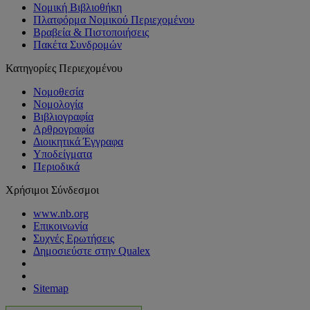
Νομική Βιβλιοθήκη
Πλατφόρμα Νομικού Περιεχομένου
Βραβεία & Πιστοποιήσεις
Πακέτα Συνδρομών
Κατηγορίες Περιεχομένου
Νομοθεσία
Νομολογία
Βιβλιογραφία
Αρθρογραφία
Διοικητικά Έγγραφα
Υποδείγματα
Περιοδικά
Χρήσιμοι Σύνδεσμοι
www.nb.org
Επικοινωνία
Συχνές Ερωτήσεις
Δημοσιεύστε στην Qualex
Sitemap