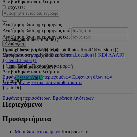
Δεν βρέθηκαν αποτελέσματα
Τι ψάχνετε;
Αναζήτηση βάση ημερομηνίας
Αναζήτηση βάση ημερομηνίας από
Αναζήτηση βάση ημερομηνίας εως
{{data_attributes.Subtitle}}
Αναζήτηση
{{searchResultsTotalItems}}
Προϊσχύουσα μορφή ({{data_attributes.RootOldVersion}})
Προϊσχύουσα μορφή
Βιβλίο: {{item.Location}}
ΚΕΦΑΛΑΙΟ:
Μετάβαση στην τρέχουσα έκδοση
{{item.Chapter}}
{{item.Title}}
Προϊσχύουσα μορφή
{{data_attributes.Subtitle}}
Δεν βρέθηκαν αποτελέσματα
Εμφάνιση όλων των περιεχομένων
Εμφάνιση όλων των
{{searchVal}}
{{attr.Dt}}
περιεχομένων
Εκτύπωση νομοθετήματος
{{attr.Dt}}
Εμφάνιση περισσότερων
Εμφάνιση λιγότερων
Περιεχόμενα
Προσαρτήματα
Μετάβαση στο κείμενο
Κατεβάστε το