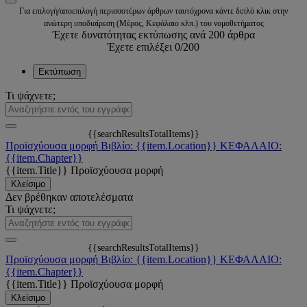
Για επιλογή/αποεπιλογή περισσοτέρων άρθρων ταυτόχρονα κάντε διπλό κλικ στην
ανώτερη υποδιαίρεση (Μέρος, Κεφάλαιο κλπ.) του νομοθετήματος
Έχετε δυνατότητας εκτύπωσης ανά 200 άρθρα
Έχετε επιλέξει
0
/200
Εκτύπωση
Τι ψάχνετε;
{{searchResultsTotalItems}}
Προϊσχύουσα μορφή
Βιβλίο: {{item.Location}}
ΚΕΦΑΛΑΙΟ:
{{item.Chapter}}
{{item.Title}}
Προϊσχύουσα μορφή
Κλείσιμο
Δεν βρέθηκαν αποτελέσματα
Τι ψάχνετε;
{{searchResultsTotalItems}}
Προϊσχύουσα μορφή
Βιβλίο: {{item.Location}}
ΚΕΦΑΛΑΙΟ:
{{item.Chapter}}
{{item.Title}}
Προϊσχύουσα μορφή
Κλείσιμο