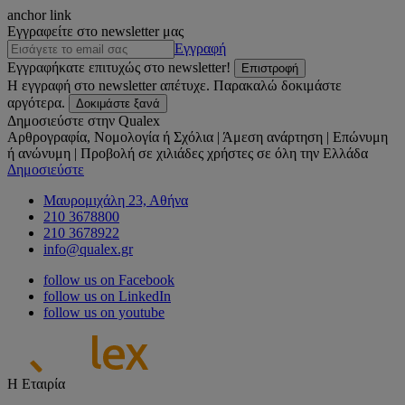
anchor link
Εγγραφείτε στο newsletter μας
Εγγραφή
Εγγραφήκατε επιτυχώς στο newsletter!
Επιστροφή
Η εγγραφή στο newsletter απέτυχε. Παρακαλώ δοκιμάστε
αργότερα.
Δοκιμάστε ξανά
Δημοσιεύστε στην Qualex
Αρθρογραφία, Νομολογία ή Σχόλια | Άμεση ανάρτηση | Επώνυμη
ή ανώνυμη | Προβολή σε χιλιάδες χρήστες σε όλη την Ελλάδα
Δημοσιεύστε
Μαυρομιχάλη 23, Αθήνα
210 3678800
210 3678922
info@qualex.gr
follow us on Facebook
follow us on LinkedIn
follow us on youtube
Η Εταιρία