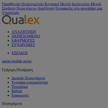
Παράβλεψη Περιεχομένου
Κεντρικό Μενού
Δευτερεύον Μενού
Σύνδεση
Περιεχόμενο
Αναζήτηση
Εγγραφείτε στο newsletter μας
Υποσέλιδο
ΑΝΑΖΗΤΗΣΗ
ΠΕΡΙΕΧΟΜΕΝΟ
ΕΦΑΡΜΟΓΕΣ
ΣΥΝΔΡΟΜΕΣ
ΕΙΣΟΔΟΣ
opens mobile menu
Γρήγορη Πλοήγηση
Δωρεάν Περιεχόμενο
Έγγραφα επικαιρότητας
Περιοδικά
Βιβλία
Εφαρμογές
Περιεχόμενο