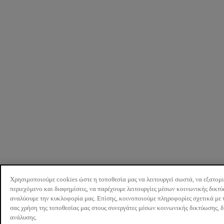
Χρησιμοποιούμε cookies ώστε η τοποθεσία μας να λειτουργεί σωστά, να εξατομ
περιεχόμενο και διαφημίσεις, να παρέχουμε λειτουργίες μέσων κοινωνικής δικτ
αναλύουμε την κυκλοφορία μας. Επίσης, κοινοποιούμε πληροφορίες σχετικά με 
σας χρήση της τοποθεσίας μας στους συνεργάτες μέσων κοινωνικής δικτύωσης, 
ανάλυσης.