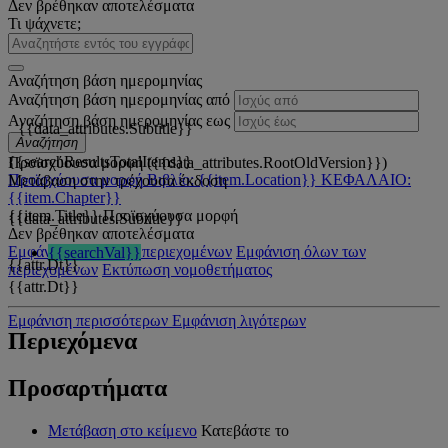
Δεν βρέθηκαν αποτελέσματα
Τι ψάχνετε;
Αναζήτηση βάση ημερομηνίας
Αναζήτηση βάση ημερομηνίας από
Αναζήτηση βάση ημερομηνίας εως
{{data_attributes.Subtitle}}
Αναζήτηση
{{searchResultsTotalItems}}
Προϊσχύουσα μορφή ({{data_attributes.RootOldVersion}})
Προϊσχύουσα μορφή
Βιβλίο: {{item.Location}}
ΚΕΦΑΛΑΙΟ:
Μετάβαση στην τρέχουσα έκδοση
{{item.Chapter}}
{{item.Title}}
Προϊσχύουσα μορφή
{{data_attributes.Subtitle}}
Δεν βρέθηκαν αποτελέσματα
Εμφάνιση όλων των περιεχομένων
Εμφάνιση όλων των
{{searchVal}}
{{attr.Dt}}
περιεχομένων
Εκτύπωση νομοθετήματος
{{attr.Dt}}
Εμφάνιση περισσότερων
Εμφάνιση λιγότερων
Περιεχόμενα
Προσαρτήματα
Μετάβαση στο κείμενο
Κατεβάστε το