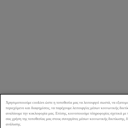
Χρησιμοποιούμε cookies ώστε η τοποθεσία μας να λειτουργεί σωστά, να εξατομ
περιεχόμενο και διαφημίσεις, να παρέχουμε λειτουργίες μέσων κοινωνικής δικτ
αναλύουμε την κυκλοφορία μας. Επίσης, κοινοποιούμε πληροφορίες σχετικά με 
σας χρήση της τοποθεσίας μας στους συνεργάτες μέσων κοινωνικής δικτύωσης, 
ανάλυσης.