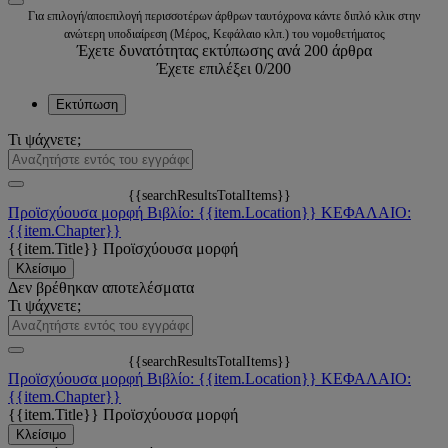
Για επιλογή/αποεπιλογή περισσοτέρων άρθρων ταυτόχρονα κάντε διπλό κλικ στην
ανώτερη υποδιαίρεση (Μέρος, Κεφάλαιο κλπ.) του νομοθετήματος
Έχετε δυνατότητας εκτύπωσης ανά 200 άρθρα
Έχετε επιλέξει
0
/200
Εκτύπωση
Τι ψάχνετε;
{{searchResultsTotalItems}}
Προϊσχύουσα μορφή
Βιβλίο: {{item.Location}}
ΚΕΦΑΛΑΙΟ:
{{item.Chapter}}
{{item.Title}}
Προϊσχύουσα μορφή
Κλείσιμο
Δεν βρέθηκαν αποτελέσματα
Τι ψάχνετε;
{{searchResultsTotalItems}}
Προϊσχύουσα μορφή
Βιβλίο: {{item.Location}}
ΚΕΦΑΛΑΙΟ:
{{item.Chapter}}
{{item.Title}}
Προϊσχύουσα μορφή
Κλείσιμο