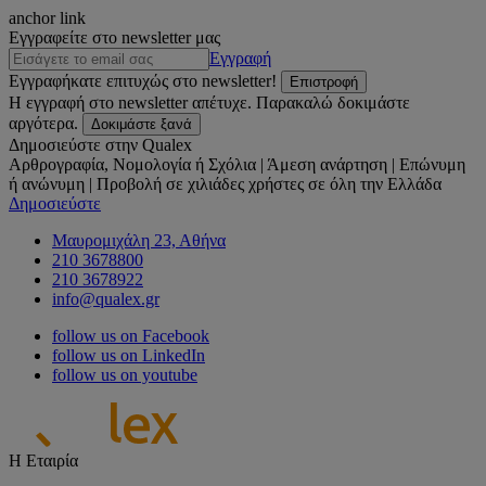
anchor link
Εγγραφείτε στο newsletter μας
Εγγραφή
Εγγραφήκατε επιτυχώς στο newsletter!
Επιστροφή
Η εγγραφή στο newsletter απέτυχε. Παρακαλώ δοκιμάστε
αργότερα.
Δοκιμάστε ξανά
Δημοσιεύστε στην Qualex
Αρθρογραφία, Νομολογία ή Σχόλια | Άμεση ανάρτηση | Επώνυμη
ή ανώνυμη | Προβολή σε χιλιάδες χρήστες σε όλη την Ελλάδα
Δημοσιεύστε
Μαυρομιχάλη 23, Αθήνα
210 3678800
210 3678922
info@qualex.gr
follow us on Facebook
follow us on LinkedIn
follow us on youtube
Η Εταιρία