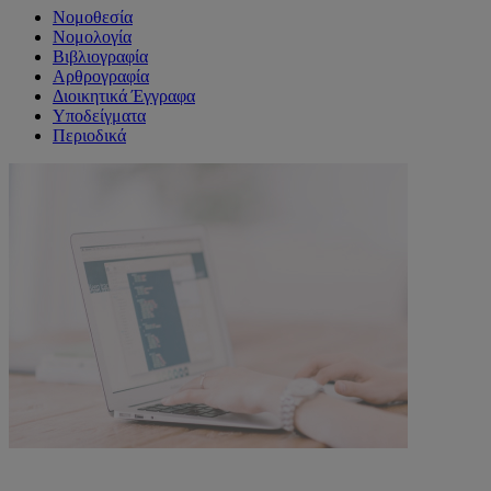
Νομοθεσία
Νομολογία
Βιβλιογραφία
Αρθρογραφία
Διοικητικά Έγγραφα
Υποδείγματα
Περιοδικά