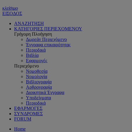
κλείσιμο
ΕΙΣΟΔΟΣ
ΑΝΑΖΗΤΗΣΗ
ΚΑΤΗΓΟΡΙΕΣ ΠΕΡΙΕΧΟΜΕΝΟΥ
Γρήγορη Πλοήγηση
Δωρεάν Περιεχόμενο
Έγγραφα επικαιρότητας
Περιοδικά
Βιβλία
Εφαρμογές
Περιεχόμενο
Νομοθεσία
Νομολογία
Βιβλιογραφία
Αρθρογραφία
Διοικητικά Έγγραφα
Υποδείγματα
Περιοδικά
ΕΦΑΡΜΟΓΕΣ
ΣΥΝΔΡΟΜΕΣ
FORUM
Home