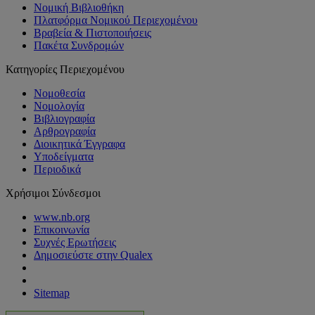
Νομική Βιβλιοθήκη
Πλατφόρμα Νομικού Περιεχομένου
Βραβεία & Πιστοποιήσεις
Πακέτα Συνδρομών
Κατηγορίες Περιεχομένου
Νομοθεσία
Νομολογία
Βιβλιογραφία
Αρθρογραφία
Διοικητικά Έγγραφα
Υποδείγματα
Περιοδικά
Χρήσιμοι Σύνδεσμοι
www.nb.org
Επικοινωνία
Συχνές Ερωτήσεις
Δημοσιεύστε στην Qualex
Sitemap