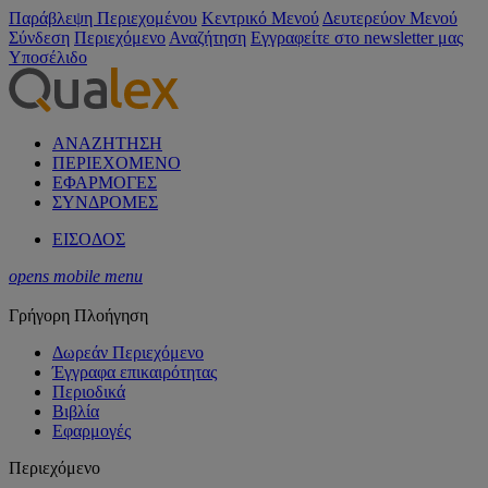
Παράβλεψη Περιεχομένου
Κεντρικό Μενού
Δευτερεύον Μενού
Σύνδεση
Περιεχόμενο
Αναζήτηση
Εγγραφείτε στο newsletter μας
Υποσέλιδο
ΑΝΑΖΗΤΗΣΗ
ΠΕΡΙΕΧΟΜΕΝΟ
ΕΦΑΡΜΟΓΕΣ
ΣΥΝΔΡΟΜΕΣ
ΕΙΣΟΔΟΣ
opens mobile menu
Γρήγορη Πλοήγηση
Δωρεάν Περιεχόμενο
Έγγραφα επικαιρότητας
Περιοδικά
Βιβλία
Εφαρμογές
Περιεχόμενο