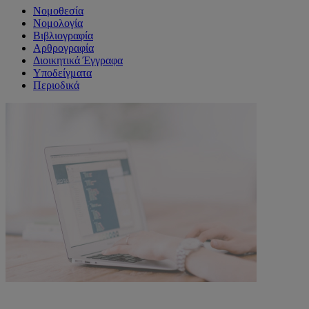
Νομοθεσία
Νομολογία
Βιβλιογραφία
Αρθρογραφία
Διοικητικά Έγγραφα
Υποδείγματα
Περιοδικά