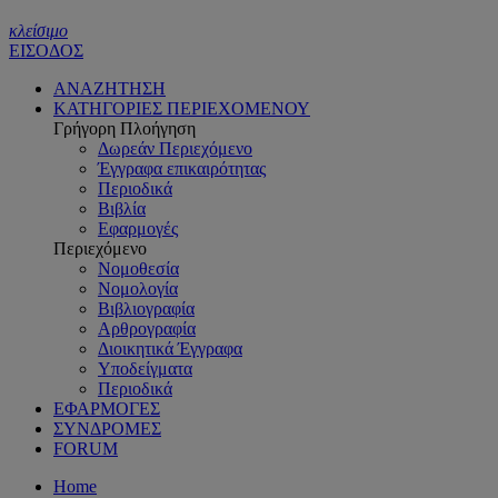
κλείσιμο
ΕΙΣΟΔΟΣ
ΑΝΑΖΗΤΗΣΗ
ΚΑΤΗΓΟΡΙΕΣ ΠΕΡΙΕΧΟΜΕΝΟΥ
Γρήγορη Πλοήγηση
Δωρεάν Περιεχόμενο
Έγγραφα επικαιρότητας
Περιοδικά
Βιβλία
Εφαρμογές
Περιεχόμενο
Νομοθεσία
Νομολογία
Βιβλιογραφία
Αρθρογραφία
Διοικητικά Έγγραφα
Υποδείγματα
Περιοδικά
ΕΦΑΡΜΟΓΕΣ
ΣΥΝΔΡΟΜΕΣ
FORUM
Home