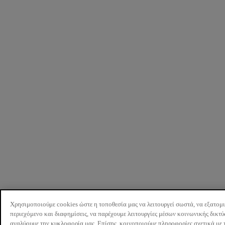
Χρησιμοποιούμε cookies ώστε η τοποθεσία μας να λειτουργεί σωστά, να εξατομ
περιεχόμενο και διαφημίσεις, να παρέχουμε λειτουργίες μέσων κοινωνικής δικτ
αναλύουμε την κυκλοφορία μας. Επίσης, κοινοποιούμε πληροφορίες σχετικά με 