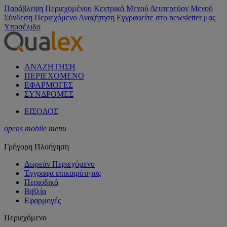
Παράβλεψη Περιεχομένου
Κεντρικό Μενού
Δευτερεύον Μενού
Σύνδεση
Περιεχόμενο
Αναζήτηση
Εγγραφείτε στο newsletter μας
Υποσέλιδο
ΑΝΑΖΗΤΗΣΗ
ΠΕΡΙΕΧΟΜΕΝΟ
ΕΦΑΡΜΟΓΕΣ
ΣΥΝΔΡΟΜΕΣ
ΕΙΣΟΔΟΣ
opens mobile menu
Γρήγορη Πλοήγηση
Δωρεάν Περιεχόμενο
Έγγραφα επικαιρότητας
Περιοδικά
Βιβλία
Εφαρμογές
Περιεχόμενο