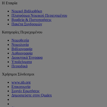
Η Εταιρία
Νομική Βιβλιοθήκη
Πλατφόρμα Νομικού Περιεχομένου
Βραβεία & Πιστοποιήσεις
Πακέτα Συνδρομών
Κατηγορίες Περιεχομένου
Νομοθεσία
Νομολογία
Βιβλιογραφία
Αρθρογραφία
Διοικητικά Έγγραφα
Υποδείγματα
Περιοδικά
Χρήσιμοι Σύνδεσμοι
www.nb.org
Επικοινωνία
Συχνές Ερωτήσεις
Δημοσιεύστε στην Qualex