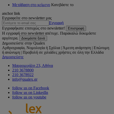
Μετάβαση στο κείμενο
Κατεβάστε το
anchor link
Εγγραφείτε στο newsletter μας
Εγγραφή
Εγγραφήκατε επιτυχώς στο newsletter!
Επιστροφή
Η εγγραφή στο newsletter απέτυχε. Παρακαλώ δοκιμάστε
αργότερα.
Δοκιμάστε ξανά
Δημοσιεύστε στην Qualex
Αρθρογραφία, Νομολογία ή Σχόλια | Άμεση ανάρτηση | Επώνυμη
ή ανώνυμη | Προβολή σε χιλιάδες χρήστες σε όλη την Ελλάδα
Δημοσιεύστε
Μαυρομιχάλη 23, Αθήνα
210 3678800
210 3678922
info@qualex.gr
follow us on Facebook
follow us on LinkedIn
follow us on youtube