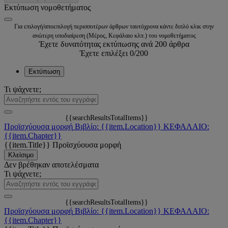
Εκτύπωση νομοθετήματος
Για επιλογή/αποεπιλογή περισσοτέρων άρθρων ταυτόχρονα κάντε διπλό κλικ στην
ανώτερη υποδιαίρεση (Μέρος, Κεφάλαιο κλπ.) του νομοθετήματος
Έχετε δυνατότητας εκτύπωσης ανά 200 άρθρα
Έχετε επιλέξει
0
/200
Εκτύπωση
Τι ψάχνετε;
{{searchResultsTotalItems}}
Προϊσχύουσα μορφή
Βιβλίο: {{item.Location}}
ΚΕΦΑΛΑΙΟ:
{{item.Chapter}}
{{item.Title}}
Προϊσχύουσα μορφή
Κλείσιμο
Δεν βρέθηκαν αποτελέσματα
Τι ψάχνετε;
{{searchResultsTotalItems}}
Προϊσχύουσα μορφή
Βιβλίο: {{item.Location}}
ΚΕΦΑΛΑΙΟ:
{{item.Chapter}}