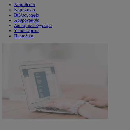
Νομοθεσία
Νομολογία
Βιβλιογραφία
Αρθρογραφία
Διοικητικά Έγγραφα
Υποδείγματα
Περιοδικά