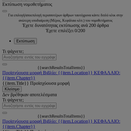
Εκτύπωση νομοθετήματος
Για επιλογή/αποεπιλογή περισσοτέρων άρθρων ταυτόχρονα κάντε διπλό κλικ στην
ανώτερη υποδιαίρεση (Μέρος, Κεφάλαιο κλπ.) του νομοθετήματος
Έχετε δυνατότητας εκτύπωσης ανά 200 άρθρα
Έχετε επιλέξει
0
/200
Εκτύπωση
Τι ψάχνετε;
{{searchResultsTotalItems}}
Προϊσχύουσα μορφή
Βιβλίο: {{item.Location}}
ΚΕΦΑΛΑΙΟ:
{{item.Chapter}}
{{item.Title}}
Προϊσχύουσα μορφή
Κλείσιμο
Δεν βρέθηκαν αποτελέσματα
Τι ψάχνετε;
{{searchResultsTotalItems}}
Προϊσχύουσα μορφή
Βιβλίο: {{item.Location}}
ΚΕΦΑΛΑΙΟ:
{{item.Chapter}}