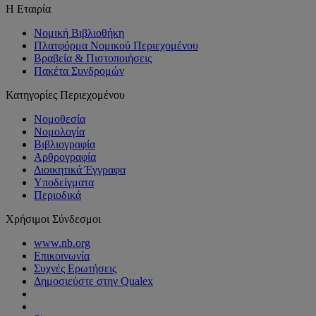
Η Εταιρία
Νομική Βιβλιοθήκη
Πλατφόρμα Νομικού Περιεχομένου
Βραβεία & Πιστοποιήσεις
Πακέτα Συνδρομών
Κατηγορίες Περιεχομένου
Νομοθεσία
Νομολογία
Βιβλιογραφία
Αρθρογραφία
Διοικητικά Έγγραφα
Υποδείγματα
Περιοδικά
Χρήσιμοι Σύνδεσμοι
www.nb.org
Επικοινωνία
Συχνές Ερωτήσεις
Δημοσιεύστε στην Qualex