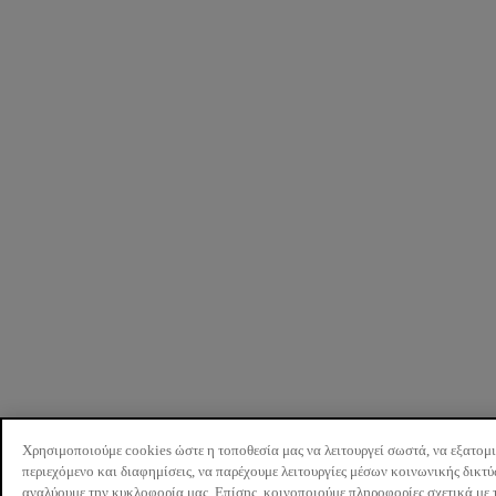
Χρησιμοποιούμε cookies ώστε η τοποθεσία μας να λειτουργεί σωστά, να εξατομ
περιεχόμενο και διαφημίσεις, να παρέχουμε λειτουργίες μέσων κοινωνικής δικτ
αναλύουμε την κυκλοφορία μας. Επίσης, κοινοποιούμε πληροφορίες σχετικά με 