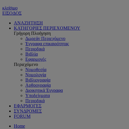
κλείσιμο
ΕΙΣΟΔΟΣ
ΑΝΑΖΗΤΗΣΗ
ΚΑΤΗΓΟΡΙΕΣ ΠΕΡΙΕΧΟΜΕΝΟΥ
Γρήγορη Πλοήγηση
Δωρεάν Περιεχόμενο
Έγγραφα επικαιρότητας
Περιοδικά
Βιβλία
Εφαρμογές
Περιεχόμενο
Νομοθεσία
Νομολογία
Βιβλιογραφία
Αρθρογραφία
Διοικητικά Έγγραφα
Υποδείγματα
Περιοδικά
ΕΦΑΡΜΟΓΕΣ
ΣΥΝΔΡΟΜΕΣ
FORUM
Home