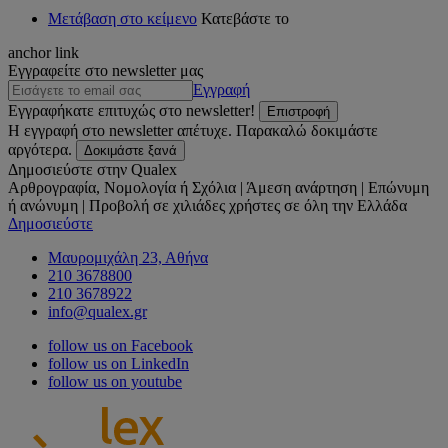
Μετάβαση στο κείμενο
Κατεβάστε το
anchor link
Εγγραφείτε στο newsletter μας
Εγγραφή
Εγγραφήκατε επιτυχώς στο newsletter!
Επιστροφή
Η εγγραφή στο newsletter απέτυχε. Παρακαλώ δοκιμάστε
αργότερα.
Δοκιμάστε ξανά
Δημοσιεύστε στην Qualex
Αρθρογραφία, Νομολογία ή Σχόλια | Άμεση ανάρτηση | Επώνυμη
ή ανώνυμη | Προβολή σε χιλιάδες χρήστες σε όλη την Ελλάδα
Δημοσιεύστε
Μαυρομιχάλη 23, Αθήνα
210 3678800
210 3678922
info@qualex.gr
follow us on Facebook
follow us on LinkedIn
follow us on youtube