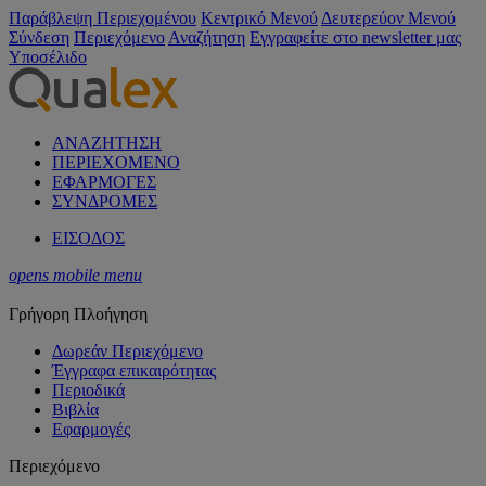
Παράβλεψη Περιεχομένου
Κεντρικό Μενού
Δευτερεύον Μενού
Σύνδεση
Περιεχόμενο
Αναζήτηση
Εγγραφείτε στο newsletter μας
Υποσέλιδο
ΑΝΑΖΗΤΗΣΗ
ΠΕΡΙΕΧΟΜΕΝΟ
ΕΦΑΡΜΟΓΕΣ
ΣΥΝΔΡΟΜΕΣ
ΕΙΣΟΔΟΣ
opens mobile menu
Γρήγορη Πλοήγηση
Δωρεάν Περιεχόμενο
Έγγραφα επικαιρότητας
Περιοδικά
Βιβλία
Εφαρμογές
Περιεχόμενο