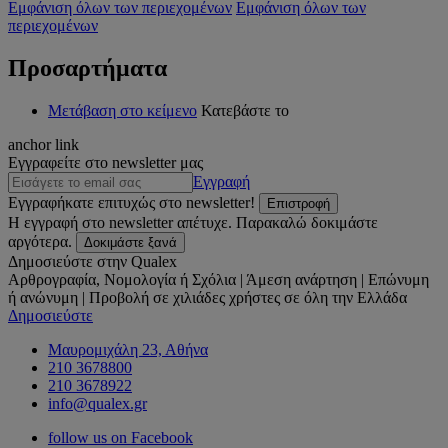
Εμφάνιση όλων των περιεχομένων
Εμφάνιση όλων των
περιεχομένων
Προσαρτήματα
Μετάβαση στο κείμενο
Κατεβάστε το
anchor link
Εγγραφείτε στο newsletter μας
Εγγραφή
Εγγραφήκατε επιτυχώς στο newsletter!
Επιστροφή
Η εγγραφή στο newsletter απέτυχε. Παρακαλώ δοκιμάστε
αργότερα.
Δοκιμάστε ξανά
Δημοσιεύστε στην Qualex
Αρθρογραφία, Νομολογία ή Σχόλια | Άμεση ανάρτηση | Επώνυμη
ή ανώνυμη | Προβολή σε χιλιάδες χρήστες σε όλη την Ελλάδα
Δημοσιεύστε
Μαυρομιχάλη 23, Αθήνα
210 3678800
210 3678922
info@qualex.gr
follow us on Facebook