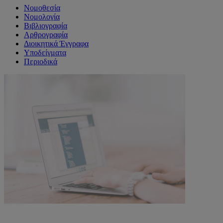
Νομοθεσία
Νομολογία
Βιβλιογραφία
Αρθρογραφία
Διοικητικά Έγγραφα
Υποδείγματα
Περιοδικά