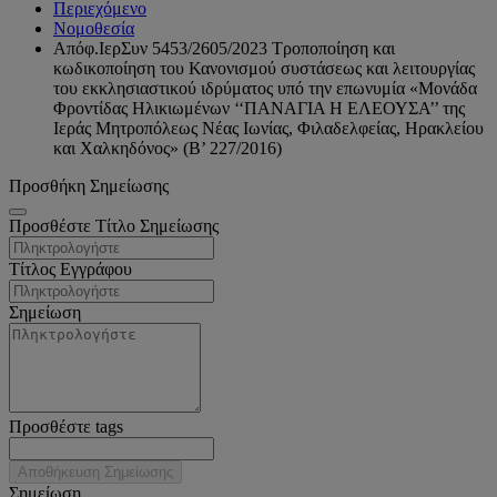
Περιεχόμενο
Νομοθεσία
Απόφ.ΙερΣυν 5453/2605/2023 Τροποποίηση και
κωδικοποίηση του Κανονισμού συστάσεως και λειτουργίας
του εκκλησιαστικού ιδρύματος υπό την επωνυμία «Μονάδα
Φροντίδας Ηλικιωμένων ‘‘ΠΑΝΑΓΙΑ Η ΕΛΕΟΥΣΑ’’ της
Ιεράς Μητροπόλεως Νέας Ιωνίας, Φιλαδελφείας, Ηρακλείου
και Χαλκηδόνος» (Β’ 227/2016)
Προσθήκη Σημείωσης
Προσθέστε Τίτλο Σημείωσης
Τίτλος Εγγράφου
Σημείωση
Προσθέστε tags
Αποθήκευση Σημείωσης
Σημείωση