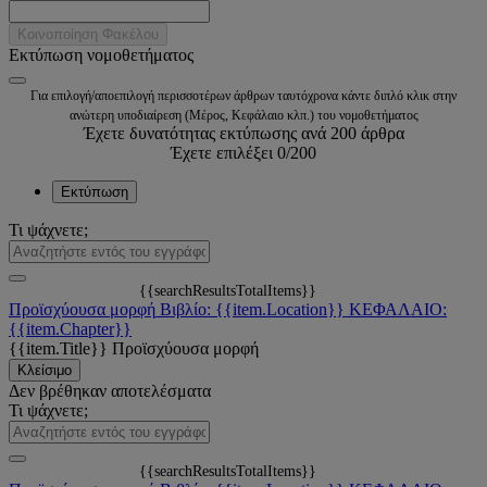
Κοινοποίηση Φακέλου
Εκτύπωση νομοθετήματος
Για επιλογή/αποεπιλογή περισσοτέρων άρθρων ταυτόχρονα κάντε διπλό κλικ στην
ανώτερη υποδιαίρεση (Μέρος, Κεφάλαιο κλπ.) του νομοθετήματος
Έχετε δυνατότητας εκτύπωσης ανά 200 άρθρα
Έχετε επιλέξει
0
/200
Εκτύπωση
Τι ψάχνετε;
{{searchResultsTotalItems}}
Προϊσχύουσα μορφή
Βιβλίο: {{item.Location}}
ΚΕΦΑΛΑΙΟ:
{{item.Chapter}}
{{item.Title}}
Προϊσχύουσα μορφή
Κλείσιμο
Δεν βρέθηκαν αποτελέσματα
Τι ψάχνετε;
{{searchResultsTotalItems}}