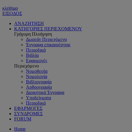
κλείσιμο
ΕΙΣΟΔΟΣ
ΑΝΑΖΗΤΗΣΗ
ΚΑΤΗΓΟΡΙΕΣ ΠΕΡΙΕΧΟΜΕΝΟΥ
Γρήγορη Πλοήγηση
Δωρεάν Περιεχόμενο
Έγγραφα επικαιρότητας
Περιοδικά
Βιβλία
Εφαρμογές
Περιεχόμενο
Νομοθεσία
Νομολογία
Βιβλιογραφία
Αρθρογραφία
Διοικητικά Έγγραφα
Υποδείγματα
Περιοδικά
ΕΦΑΡΜΟΓΕΣ
ΣΥΝΔΡΟΜΕΣ
FORUM
Home