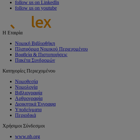
follow us on LinkedIn
follow us on youtube
Η Εταιρία
Νομική Βιβλιοθήκη
Πλατφόρμα Νομικού Περιεχομένου
Βραβεία & Πιστοποιήσεις
Πακέτα Συνδρομών
Κατηγορίες Περιεχομένου
Νομοθεσία
Νομολογία
Βιβλιογραφία
Αρθρογραφία
Διοικητικά Έγγραφα
Υποδείγματα
Περιοδικά
Χρήσιμοι Σύνδεσμοι
www.nb.org