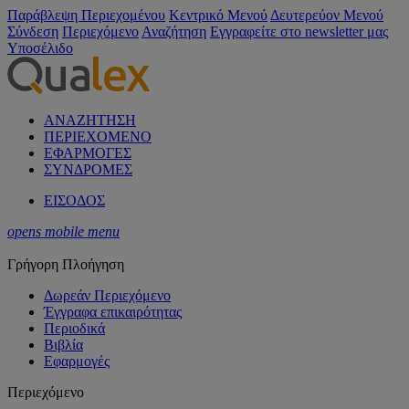
Παράβλεψη Περιεχομένου
Κεντρικό Μενού
Δευτερεύον Μενού
Σύνδεση
Περιεχόμενο
Αναζήτηση
Εγγραφείτε στο newsletter μας
Υποσέλιδο
ΑΝΑΖΗΤΗΣΗ
ΠΕΡΙΕΧΟΜΕΝΟ
ΕΦΑΡΜΟΓΕΣ
ΣΥΝΔΡΟΜΕΣ
ΕΙΣΟΔΟΣ
opens mobile menu
Γρήγορη Πλοήγηση
Δωρεάν Περιεχόμενο
Έγγραφα επικαιρότητας
Περιοδικά
Βιβλία
Εφαρμογές
Περιεχόμενο