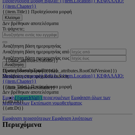
Προϊσχύουσα μορφή
Βιβλίο: {{item.Location}}
ΚΕΦΑΛΑΙΟ:
{{item.Chapter}}
{{item.Title}}
Προϊσχύουσα μορφή
Κλείσιμο
Δεν βρέθηκαν αποτελέσματα
Τι ψάχνετε;
Αναζήτηση βάση ημερομηνίας
Αναζήτηση βάση ημερομηνίας από
Αναζήτηση βάση ημερομηνίας εως
{{data_attributes.Subtitle}}
Αναζήτηση
{{searchResultsTotalItems}}
Προϊσχύουσα μορφή ({{data_attributes.RootOldVersion}})
Προϊσχύουσα μορφή
Βιβλίο: {{item.Location}}
ΚΕΦΑΛΑΙΟ:
Μετάβαση στην τρέχουσα έκδοση
{{item.Chapter}}
{{item.Title}}
Προϊσχύουσα μορφή
{{data_attributes.Subtitle}}
Δεν βρέθηκαν αποτελέσματα
Εμφάνιση όλων των περιεχομένων
Εμφάνιση όλων των
{{searchVal}}
{{attr.Dt}}
περιεχομένων
Εκτύπωση νομοθετήματος
{{attr.Dt}}
Εμφάνιση περισσότερων
Εμφάνιση λιγότερων
Περιεχόμενα