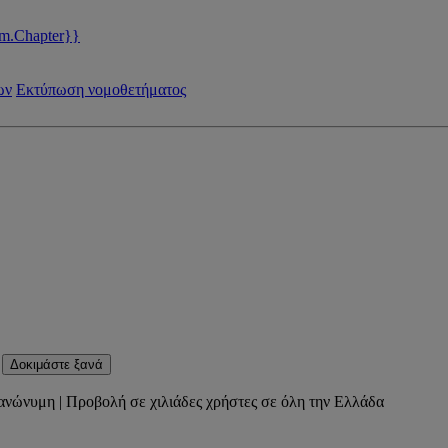
m.Chapter}}
ων
Εκτύπωση νομοθετήματος
Δοκιμάστε ξανά
ανώνυμη | Προβολή σε χιλιάδες χρήστες σε όλη την Ελλάδα