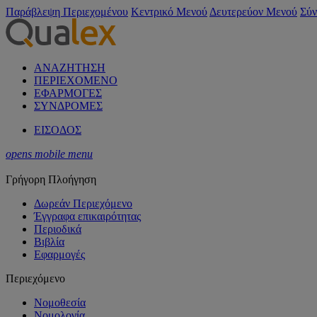
Παράβλεψη Περιεχομένου
Κεντρικό Μενού
Δευτερεύον Μενού
Σύν
ΑΝΑΖΗΤΗΣΗ
ΠΕΡΙΕΧΟΜΕΝΟ
ΕΦΑΡΜΟΓΕΣ
ΣΥΝΔΡΟΜΕΣ
ΕΙΣΟΔΟΣ
opens mobile menu
Γρήγορη Πλοήγηση
Δωρεάν Περιεχόμενο
Έγγραφα επικαιρότητας
Περιοδικά
Βιβλία
Εφαρμογές
Περιεχόμενο
Νομοθεσία
Νομολογία