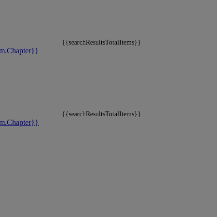
{{searchResultsTotalItems}}
m.Chapter}}
{{searchResultsTotalItems}}
m.Chapter}}