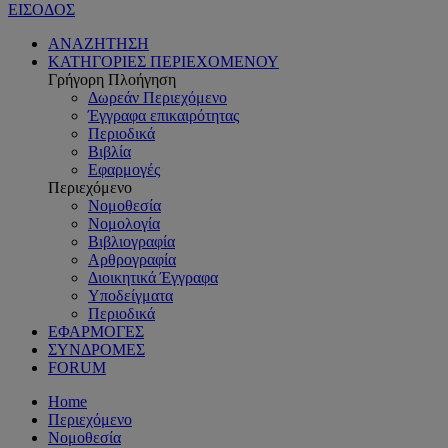
ΕΙΣΟΔΟΣ
ΑΝΑΖΗΤΗΣΗ
ΚΑΤΗΓΟΡΙΕΣ ΠΕΡΙΕΧΟΜΕΝΟΥ
Γρήγορη Πλοήγηση
Δωρεάν Περιεχόμενο
Έγγραφα επικαιρότητας
Περιοδικά
Βιβλία
Εφαρμογές
Περιεχόμενο
Νομοθεσία
Νομολογία
Βιβλιογραφία
Αρθρογραφία
Διοικητικά Έγγραφα
Υποδείγματα
Περιοδικά
ΕΦΑΡΜΟΓΕΣ
ΣΥΝΔΡΟΜΕΣ
FORUM
Home
Περιεχόμενο
Νομοθεσία