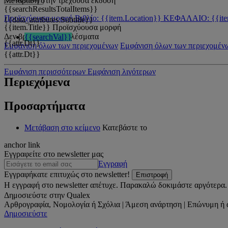
Μετάβαση στην τρέχουσα έκδοση
{{searchResultsTotalItems}}
Προϊσχύουσα μορφή
Βιβλίο: {{item.Location}}
ΚΕΦΑΛΑΙΟ: {{ite
{{data_attributes.Subtitle}}
{{item.Title}}
Προϊσχύουσα μορφή
Δεν βρέθηκαν αποτελέσματα
{{searchVal}}
{{attr.Dt}}
Εμφάνιση όλων των περιεχομένων
Εμφάνιση όλων των περιεχομέν
{{attr.Dt}}
Εμφάνιση περισσότερων
Εμφάνιση λιγότερων
Περιεχόμενα
Προσαρτήματα
Μετάβαση στο κείμενο
Κατεβάστε το
anchor link
Εγγραφείτε στο newsletter μας
Εγγραφή
Εγγραφήκατε επιτυχώς στο newsletter!
Επιστροφή
Η εγγραφή στο newsletter απέτυχε. Παρακαλώ δοκιμάστε αργότερα.
Δημοσιεύστε στην Qualex
Αρθρογραφία, Νομολογία ή Σχόλια | Άμεση ανάρτηση | Επώνυμη ή 
Δημοσιεύστε