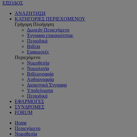
ΕΙΣΟΔΟΣ
ΑΝΑΖΗΤΗΣΗ
ΚΑΤΗΓΟΡΙΕΣ ΠΕΡΙΕΧΟΜΕΝΟΥ
Γρήγορη Πλοήγηση
Δωρεάν Περιεχόμενο
Έγγραφα επικαιρότητας
Περιοδικά
Βιβλία
Εφαρμογές
Περιεχόμενο
Νομοθεσία
Νομολογία
Βιβλιογραφία
Αρθρογραφία
Διοικητικά Έγγραφα
Υποδείγματα
Περιοδικά
ΕΦΑΡΜΟΓΕΣ
ΣΥΝΔΡΟΜΕΣ
FORUM
Home
Περιεχόμενο
Νομοθεσία