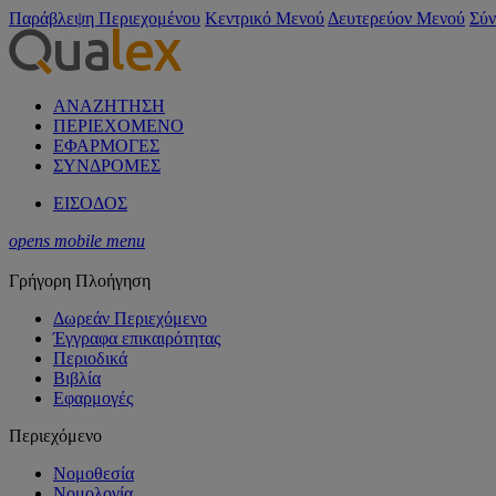
Παράβλεψη Περιεχομένου
Κεντρικό Μενού
Δευτερεύον Μενού
Σύν
ΑΝΑΖΗΤΗΣΗ
ΠΕΡΙΕΧΟΜΕΝΟ
ΕΦΑΡΜΟΓΕΣ
ΣΥΝΔΡΟΜΕΣ
ΕΙΣΟΔΟΣ
opens mobile menu
Γρήγορη Πλοήγηση
Δωρεάν Περιεχόμενο
Έγγραφα επικαιρότητας
Περιοδικά
Βιβλία
Εφαρμογές
Περιεχόμενο
Νομοθεσία
Νομολογία