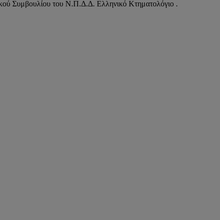
κού Συμβουλίου του Ν.Π.Δ.Δ. Ελληνικό Κτηματολόγιο .