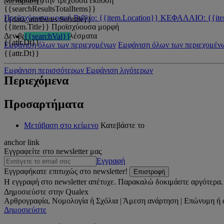
Μετάβαση στην τρέχουσα έκδοση
{{searchResultsTotalItems}}
Προϊσχύουσα μορφή
Βιβλίο: {{item.Location}}
ΚΕΦΑΛΑΙΟ: {{ite
{{data_attributes.Subtitle}}
{{item.Title}}
Προϊσχύουσα μορφή
Δεν βρέθηκαν αποτελέσματα
{{searchVal}}
{{attr.Dt}}
Εμφάνιση όλων των περιεχομένων
Εμφάνιση όλων των περιεχομέν
{{attr.Dt}}
Εμφάνιση περισσότερων
Εμφάνιση λιγότερων
Περιεχόμενα
Προσαρτήματα
Μετάβαση στο κείμενο
Κατεβάστε το
anchor link
Εγγραφείτε στο newsletter μας
Εγγραφή
Εγγραφήκατε επιτυχώς στο newsletter!
Επιστροφή
Η εγγραφή στο newsletter απέτυχε. Παρακαλώ δοκιμάστε αργότερα.
Δημοσιεύστε στην Qualex
Αρθρογραφία, Νομολογία ή Σχόλια | Άμεση ανάρτηση | Επώνυμη ή 
Δημοσιεύστε