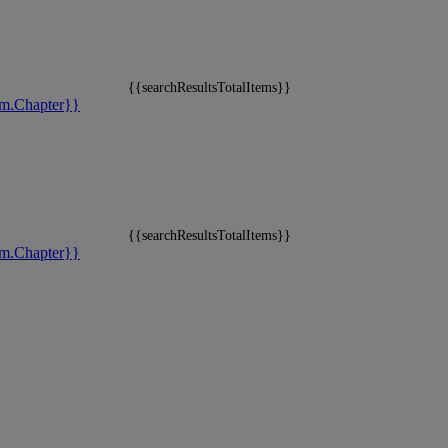
{{searchResultsTotalItems}}
m.Chapter}}
{{searchResultsTotalItems}}
m.Chapter}}