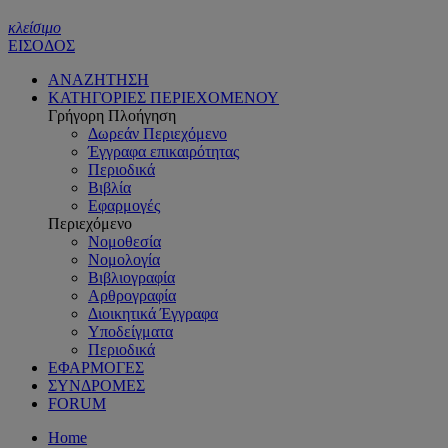
κλείσιμο
ΕΙΣΟΔΟΣ
ΑΝΑΖΗΤΗΣΗ
ΚΑΤΗΓΟΡΙΕΣ ΠΕΡΙΕΧΟΜΕΝΟΥ
Γρήγορη Πλοήγηση
Δωρεάν Περιεχόμενο
Έγγραφα επικαιρότητας
Περιοδικά
Βιβλία
Εφαρμογές
Περιεχόμενο
Νομοθεσία
Νομολογία
Βιβλιογραφία
Αρθρογραφία
Διοικητικά Έγγραφα
Υποδείγματα
Περιοδικά
ΕΦΑΡΜΟΓΕΣ
ΣΥΝΔΡΟΜΕΣ
FORUM
Home