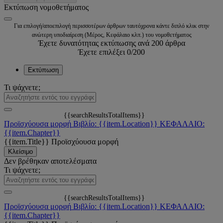
Εκτύπωση νομοθετήματος
Για επιλογή/αποεπιλογή περισσοτέρων άρθρων ταυτόχρονα κάντε διπλό κλικ στην
ανώτερη υποδιαίρεση (Μέρος, Κεφάλαιο κλπ.) του νομοθετήματος
Έχετε δυνατότητας εκτύπωσης ανά 200 άρθρα
Έχετε επιλέξει
0
/200
Εκτύπωση
Τι ψάχνετε;
{{searchResultsTotalItems}}
Προϊσχύουσα μορφή
Βιβλίο: {{item.Location}}
ΚΕΦΑΛΑΙΟ:
{{item.Chapter}}
{{item.Title}}
Προϊσχύουσα μορφή
Κλείσιμο
Δεν βρέθηκαν αποτελέσματα
Τι ψάχνετε;
{{searchResultsTotalItems}}
Προϊσχύουσα μορφή
Βιβλίο: {{item.Location}}
ΚΕΦΑΛΑΙΟ:
{{item.Chapter}}