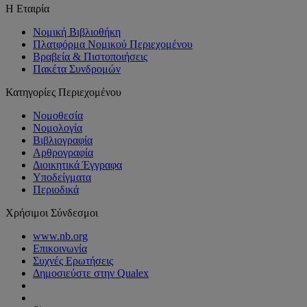
Η Εταιρία
Νομική Βιβλιοθήκη
Πλατφόρμα Νομικού Περιεχομένου
Βραβεία & Πιστοποιήσεις
Πακέτα Συνδρομών
Κατηγορίες Περιεχομένου
Νομοθεσία
Νομολογία
Βιβλιογραφία
Αρθρογραφία
Διοικητικά Έγγραφα
Υποδείγματα
Περιοδικά
Χρήσιμοι Σύνδεσμοι
www.nb.org
Επικοινωνία
Συχνές Ερωτήσεις
Δημοσιεύστε στην Qualex