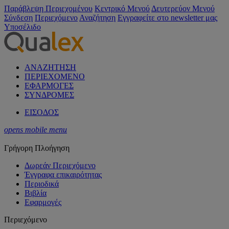
Παράβλεψη Περιεχομένου
Κεντρικό Μενού
Δευτερεύον Μενού
Σύνδεση
Περιεχόμενο
Αναζήτηση
Εγγραφείτε στο newsletter μας
Υποσέλιδο
ΑΝΑΖΗΤΗΣΗ
ΠΕΡΙΕΧΟΜΕΝΟ
ΕΦΑΡΜΟΓΕΣ
ΣΥΝΔΡΟΜΕΣ
ΕΙΣΟΔΟΣ
opens mobile menu
Γρήγορη Πλοήγηση
Δωρεάν Περιεχόμενο
Έγγραφα επικαιρότητας
Περιοδικά
Βιβλία
Εφαρμογές
Περιεχόμενο