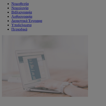
Νομοθεσία
Νομολογία
Βιβλιογραφία
Αρθρογραφία
Διοικητικά Έγγραφα
Υποδείγματα
Περιοδικά