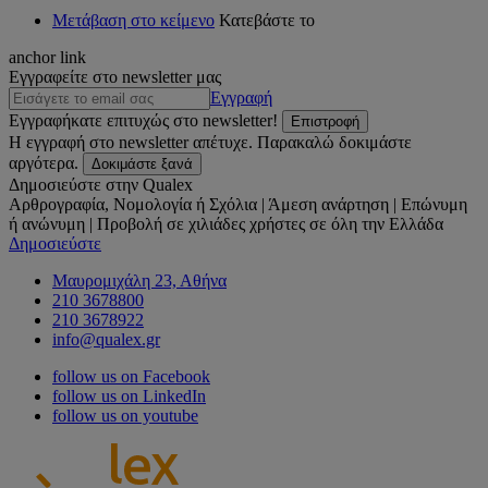
Μετάβαση στο κείμενο
Κατεβάστε το
anchor link
Εγγραφείτε στο newsletter μας
Εγγραφή
Εγγραφήκατε επιτυχώς στο newsletter!
Επιστροφή
Η εγγραφή στο newsletter απέτυχε. Παρακαλώ δοκιμάστε
αργότερα.
Δοκιμάστε ξανά
Δημοσιεύστε στην Qualex
Αρθρογραφία, Νομολογία ή Σχόλια | Άμεση ανάρτηση | Επώνυμη
ή ανώνυμη | Προβολή σε χιλιάδες χρήστες σε όλη την Ελλάδα
Δημοσιεύστε
Μαυρομιχάλη 23, Αθήνα
210 3678800
210 3678922
info@qualex.gr
follow us on Facebook
follow us on LinkedIn
follow us on youtube