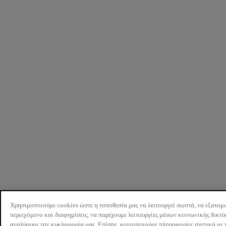
Χρησιμοποιούμε cookies ώστε η τοποθεσία μας να λειτουργεί σωστά, να εξατομ
περιεχόμενο και διαφημίσεις, να παρέχουμε λειτουργίες μέσων κοινωνικής δικτ
αναλύουμε την κυκλοφορία μας. Επίσης, κοινοποιούμε πληροφορίες σχετικά με 