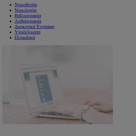
Νομοθεσία
Νομολογία
Βιβλιογραφία
Αρθρογραφία
Διοικητικά Έγγραφα
Υποδείγματα
Περιοδικά