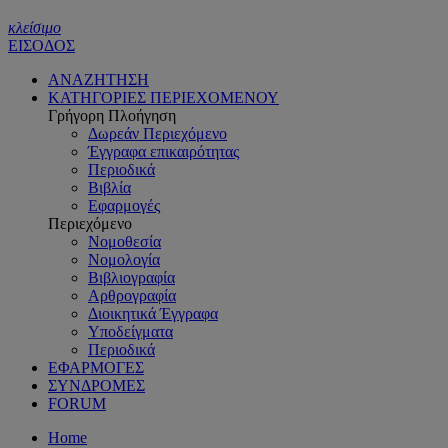
κλείσιμο
ΕΙΣΟΔΟΣ
ΑΝΑΖΗΤΗΣΗ
ΚΑΤΗΓΟΡΙΕΣ ΠΕΡΙΕΧΟΜΕΝΟΥ
Γρήγορη Πλοήγηση
Δωρεάν Περιεχόμενο
Έγγραφα επικαιρότητας
Περιοδικά
Βιβλία
Εφαρμογές
Περιεχόμενο
Νομοθεσία
Νομολογία
Βιβλιογραφία
Αρθρογραφία
Διοικητικά Έγγραφα
Υποδείγματα
Περιοδικά
ΕΦΑΡΜΟΓΕΣ
ΣΥΝΔΡΟΜΕΣ
FORUM
Home