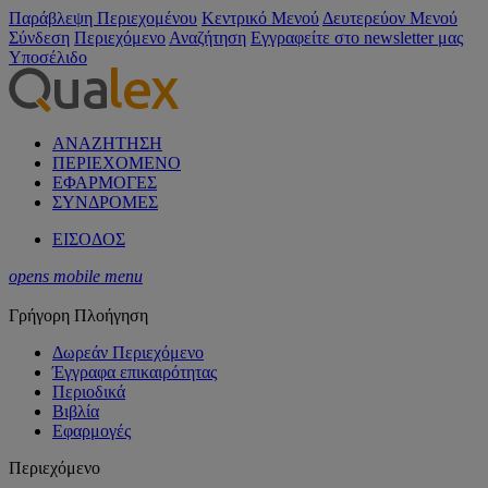
Παράβλεψη Περιεχομένου
Κεντρικό Μενού
Δευτερεύον Μενού
Σύνδεση
Περιεχόμενο
Αναζήτηση
Εγγραφείτε στο newsletter μας
Υποσέλιδο
ΑΝΑΖΗΤΗΣΗ
ΠΕΡΙΕΧΟΜΕΝΟ
ΕΦΑΡΜΟΓΕΣ
ΣΥΝΔΡΟΜΕΣ
ΕΙΣΟΔΟΣ
opens mobile menu
Γρήγορη Πλοήγηση
Δωρεάν Περιεχόμενο
Έγγραφα επικαιρότητας
Περιοδικά
Βιβλία
Εφαρμογές
Περιεχόμενο