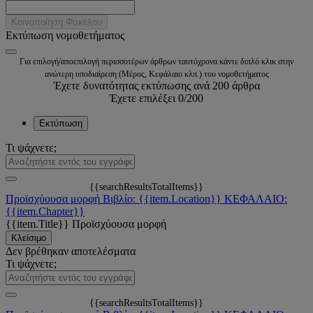
Κοινοποίηση Φακέλου
Εκτύπωση νομοθετήματος
Για επιλογή/αποεπιλογή περισσοτέρων άρθρων ταυτόχρονα κάντε διπλό κλικ στην
ανώτερη υποδιαίρεση (Μέρος, Κεφάλαιο κλπ.) του νομοθετήματος
Έχετε δυνατότητας εκτύπωσης ανά 200 άρθρα
Έχετε επιλέξει
0
/200
Εκτύπωση
Τι ψάχνετε;
{{searchResultsTotalItems}}
Προϊσχύουσα μορφή
Βιβλίο: {{item.Location}}
ΚΕΦΑΛΑΙΟ:
{{item.Chapter}}
{{item.Title}}
Προϊσχύουσα μορφή
Κλείσιμο
Δεν βρέθηκαν αποτελέσματα
Τι ψάχνετε;
{{searchResultsTotalItems}}