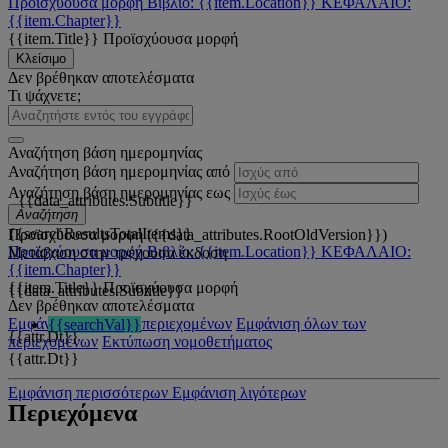
Προϊσχύουσα μορφή
Βιβλίο: {{item.Location}}
ΚΕΦΑΛΑΙΟ:
{{item.Chapter}}
{{item.Title}}
Προϊσχύουσα μορφή
Κλείσιμο
Δεν βρέθηκαν αποτελέσματα
Τι ψάχνετε;
Αναζήτηση βάση ημερομηνίας
Αναζήτηση βάση ημερομηνίας από
Αναζήτηση βάση ημερομηνίας εως
{{data_attributes.Subtitle}}
Αναζήτηση
{{searchResultsTotalItems}}
Προϊσχύουσα μορφή ({{data_attributes.RootOldVersion}})
Προϊσχύουσα μορφή
Βιβλίο: {{item.Location}}
ΚΕΦΑΛΑΙΟ:
Μετάβαση στην τρέχουσα έκδοση
{{item.Chapter}}
{{item.Title}}
Προϊσχύουσα μορφή
{{data_attributes.Subtitle}}
Δεν βρέθηκαν αποτελέσματα
Εμφάνιση όλων των περιεχομένων
Εμφάνιση όλων των
{{searchVal}}
{{attr.Dt}}
περιεχομένων
Εκτύπωση νομοθετήματος
{{attr.Dt}}
Εμφάνιση περισσότερων
Εμφάνιση λιγότερων
Περιεχόμενα