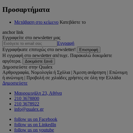
Προσαρτήματα
Μετάβαση στο κείμενο
Κατεβάστε το
anchor link
Εγγραφείτε στο newsletter μας
Εγγραφή
Εγγραφήκατε επιτυχώς στο newsletter!
Επιστροφή
Η εγγραφή στο newsletter απέτυχε. Παρακαλώ δοκιμάστε
αργότερα.
Δοκιμάστε ξανά
Δημοσιεύστε στην Qualex
Αρθρογραφία, Νομολογία ή Σχόλια | Άμεση ανάρτηση | Επώνυμη
ή ανώνυμη | Προβολή σε χιλιάδες χρήστες σε όλη την Ελλάδα
Δημοσιεύστε
Μαυρομιχάλη 23, Αθήνα
210 3678800
210 3678922
info@qualex.gr
follow us on Facebook
follow us on LinkedIn
follow us on youtube