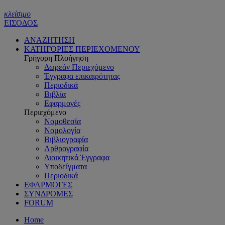
κλείσιμο
ΕΙΣΟΔΟΣ
ΑΝΑΖΗΤΗΣΗ
ΚΑΤΗΓΟΡΙΕΣ ΠΕΡΙΕΧΟΜΕΝΟΥ
Γρήγορη Πλοήγηση
Δωρεάν Περιεχόμενο
Έγγραφα επικαιρότητας
Περιοδικά
Βιβλία
Εφαρμογές
Περιεχόμενο
Νομοθεσία
Νομολογία
Βιβλιογραφία
Αρθρογραφία
Διοικητικά Έγγραφα
Υποδείγματα
Περιοδικά
ΕΦΑΡΜΟΓΕΣ
ΣΥΝΔΡΟΜΕΣ
FORUM
Home