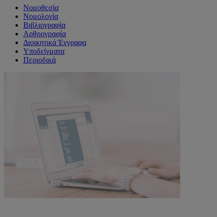
Νομοθεσία
Νομολογία
Βιβλιογραφία
Αρθρογραφία
Διοικητικά Έγγραφα
Υποδείγματα
Περιοδικά