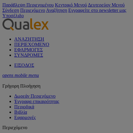
Παράβλεψη Περιεχομένου
Κεντρικό Μενού
Δευτερεύον Μενού
Σύνδεση
Περιεχόμενο
Αναζήτηση
Εγγραφείτε στο newsletter μας
Υποσέλιδο
ΑΝΑΖΗΤΗΣΗ
ΠΕΡΙΕΧΟΜΕΝΟ
ΕΦΑΡΜΟΓΕΣ
ΣΥΝΔΡΟΜΕΣ
ΕΙΣΟΔΟΣ
opens mobile menu
Γρήγορη Πλοήγηση
Δωρεάν Περιεχόμενο
Έγγραφα επικαιρότητας
Περιοδικά
Βιβλία
Εφαρμογές
Περιεχόμενο