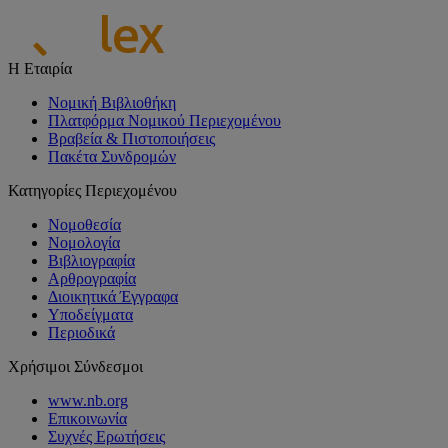
Η Εταιρία
Νομική Βιβλιοθήκη
Πλατφόρμα Νομικού Περιεχομένου
Βραβεία & Πιστοποιήσεις
Πακέτα Συνδρομών
Κατηγορίες Περιεχομένου
Νομοθεσία
Νομολογία
Βιβλιογραφία
Αρθρογραφία
Διοικητικά Έγγραφα
Υποδείγματα
Περιοδικά
Χρήσιμοι Σύνδεσμοι
www.nb.org
Επικοινωνία
Συχνές Ερωτήσεις