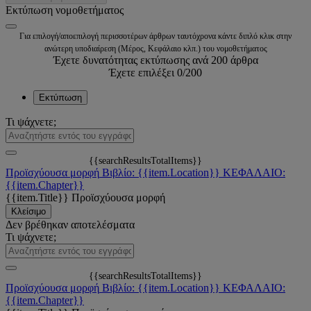
Εκτύπωση νομοθετήματος
Για επιλογή/αποεπιλογή περισσοτέρων άρθρων ταυτόχρονα κάντε διπλό κλικ στην
ανώτερη υποδιαίρεση (Μέρος, Κεφάλαιο κλπ.) του νομοθετήματος
Έχετε δυνατότητας εκτύπωσης ανά 200 άρθρα
Έχετε επιλέξει
0
/200
Εκτύπωση
Τι ψάχνετε;
{{searchResultsTotalItems}}
Προϊσχύουσα μορφή
Βιβλίο: {{item.Location}}
ΚΕΦΑΛΑΙΟ:
{{item.Chapter}}
{{item.Title}}
Προϊσχύουσα μορφή
Κλείσιμο
Δεν βρέθηκαν αποτελέσματα
Τι ψάχνετε;
{{searchResultsTotalItems}}
Προϊσχύουσα μορφή
Βιβλίο: {{item.Location}}
ΚΕΦΑΛΑΙΟ:
{{item.Chapter}}