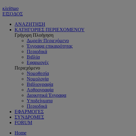
κλείσιμο
ΕΙΣΟΔΟΣ
ΑΝΑΖΗΤΗΣΗ
ΚΑΤΗΓΟΡΙΕΣ ΠΕΡΙΕΧΟΜΕΝΟΥ
Γρήγορη Πλοήγηση
Δωρεάν Περιεχόμενο
Έγγραφα επικαιρότητας
Περιοδικά
Βιβλία
Εφαρμογές
Περιεχόμενο
Νομοθεσία
Νομολογία
Βιβλιογραφία
Αρθρογραφία
Διοικητικά Έγγραφα
Υποδείγματα
Περιοδικά
ΕΦΑΡΜΟΓΕΣ
ΣΥΝΔΡΟΜΕΣ
FORUM
Home