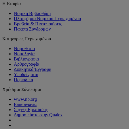
Η Εταιρία
Νομική Βιβλιοθήκη
Πλατφόρμα Νομικού Περιεχομένου
Βραβεία & Πιστοποιήσεις
Πακέτα Συνδρομών
Κατηγορίες Περιεχομένου
Νομοθεσία
Νομολογία
Βιβλιογραφία
Αρθρογραφία
Διοικητικά Έγγραφα
Υποδείγματα
Περιοδικά
Χρήσιμοι Σύνδεσμοι
www.nb.org
Επικοινωνία
Συχνές Ερωτήσεις
Δημοσιεύστε στην Qualex