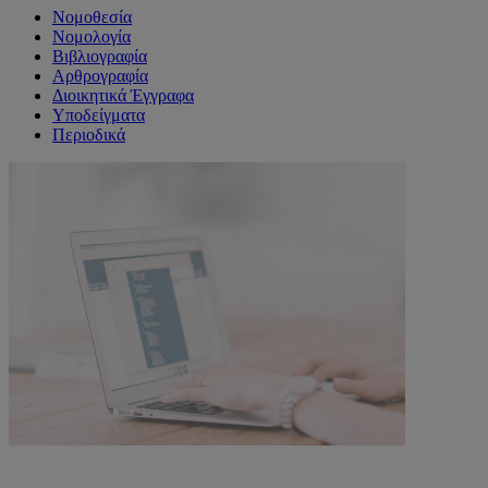
Νομοθεσία
Νομολογία
Βιβλιογραφία
Αρθρογραφία
Διοικητικά Έγγραφα
Υποδείγματα
Περιοδικά