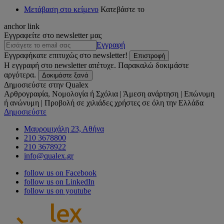
Μετάβαση στο κείμενο
Κατεβάστε το
anchor link
Εγγραφείτε στο newsletter μας
Εγγραφή
Εγγραφήκατε επιτυχώς στο newsletter!
Επιστροφή
Η εγγραφή στο newsletter απέτυχε. Παρακαλώ δοκιμάστε
αργότερα.
Δοκιμάστε ξανά
Δημοσιεύστε στην Qualex
Αρθρογραφία, Νομολογία ή Σχόλια | Άμεση ανάρτηση | Επώνυμη
ή ανώνυμη | Προβολή σε χιλιάδες χρήστες σε όλη την Ελλάδα
Δημοσιεύστε
Μαυρομιχάλη 23, Αθήνα
210 3678800
210 3678922
info@qualex.gr
follow us on Facebook
follow us on LinkedIn
follow us on youtube