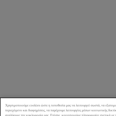
Χρησιμοποιούμε cookies ώστε η τοποθεσία μας να λειτουργεί σωστά, να εξατομ
περιεχόμενο και διαφημίσεις, να παρέχουμε λειτουργίες μέσων κοινωνικής δικτ
αναλύουμε την κυκλοφορία μας. Επίσης, κοινοποιούμε πληροφορίες σχετικά με 