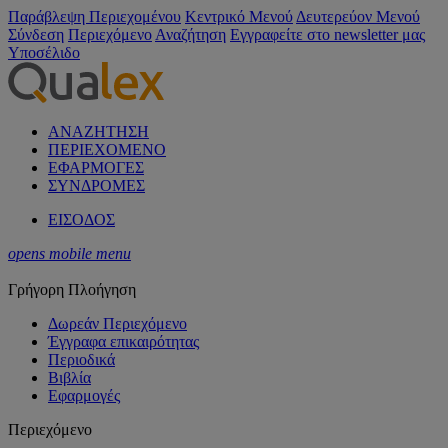
Παράβλεψη Περιεχομένου
Κεντρικό Μενού
Δευτερεύον Μενού
Σύνδεση
Περιεχόμενο
Αναζήτηση
Εγγραφείτε στο newsletter μας
Υποσέλιδο
ΑΝΑΖΗΤΗΣΗ
ΠΕΡΙΕΧΟΜΕΝΟ
ΕΦΑΡΜΟΓΕΣ
ΣΥΝΔΡΟΜΕΣ
ΕΙΣΟΔΟΣ
opens mobile menu
Γρήγορη Πλοήγηση
Δωρεάν Περιεχόμενο
Έγγραφα επικαιρότητας
Περιοδικά
Βιβλία
Εφαρμογές
Περιεχόμενο