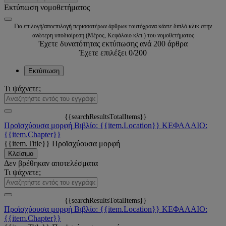
Εκτύπωση νομοθετήματος
Για επιλογή/αποεπιλογή περισσοτέρων άρθρων ταυτόχρονα κάντε διπλό κλικ στην
ανώτερη υποδιαίρεση (Μέρος, Κεφάλαιο κλπ.) του νομοθετήματος
Έχετε δυνατότητας εκτύπωσης ανά 200 άρθρα
Έχετε επιλέξει
0
/200
Εκτύπωση
Τι ψάχνετε;
{{searchResultsTotalItems}}
Προϊσχύουσα μορφή
Βιβλίο: {{item.Location}}
ΚΕΦΑΛΑΙΟ:
{{item.Chapter}}
{{item.Title}}
Προϊσχύουσα μορφή
Κλείσιμο
Δεν βρέθηκαν αποτελέσματα
Τι ψάχνετε;
{{searchResultsTotalItems}}
Προϊσχύουσα μορφή
Βιβλίο: {{item.Location}}
ΚΕΦΑΛΑΙΟ:
{{item.Chapter}}