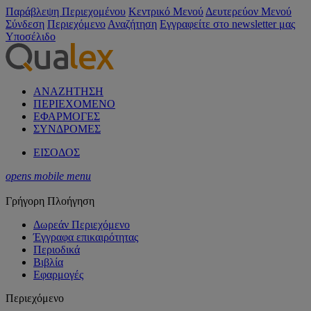
Παράβλεψη Περιεχομένου
Κεντρικό Μενού
Δευτερεύον Μενού
Σύνδεση
Περιεχόμενο
Αναζήτηση
Εγγραφείτε στο newsletter μας
Υποσέλιδο
ΑΝΑΖΗΤΗΣΗ
ΠΕΡΙΕΧΟΜΕΝΟ
ΕΦΑΡΜΟΓΕΣ
ΣΥΝΔΡΟΜΕΣ
ΕΙΣΟΔΟΣ
opens mobile menu
Γρήγορη Πλοήγηση
Δωρεάν Περιεχόμενο
Έγγραφα επικαιρότητας
Περιοδικά
Βιβλία
Εφαρμογές
Περιεχόμενο