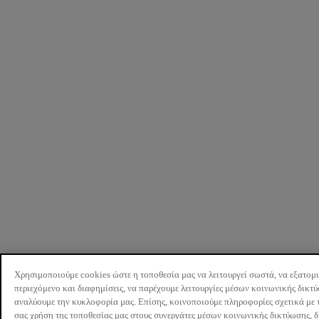
Χρησιμοποιούμε cookies ώστε η τοποθεσία μας να λειτουργεί σωστά, να εξατομ
περιεχόμενο και διαφημίσεις, να παρέχουμε λειτουργίες μέσων κοινωνικής δικτ
αναλύουμε την κυκλοφορία μας. Επίσης, κοινοποιούμε πληροφορίες σχετικά με 
σας χρήση της τοποθεσίας μας στους συνεργάτες μέσων κοινωνικής δικτύωσης, 