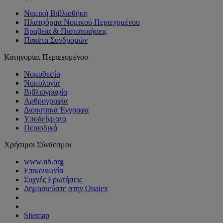
Νομική Βιβλιοθήκη
Πλατφόρμα Νομικού Περιεχομένου
Βραβεία & Πιστοποιήσεις
Πακέτα Συνδρομών
Κατηγορίες Περιεχομένου
Νομοθεσία
Νομολογία
Βιβλιογραφία
Αρθρογραφία
Διοικητικά Έγγραφα
Υποδείγματα
Περιοδικά
Χρήσιμοι Σύνδεσμοι
www.nb.org
Επικοινωνία
Συχνές Ερωτήσεις
Δημοσιεύστε στην Qualex
Sitemap