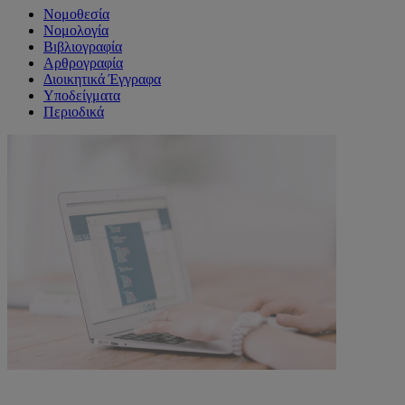
Νομοθεσία
Νομολογία
Βιβλιογραφία
Αρθρογραφία
Διοικητικά Έγγραφα
Υποδείγματα
Περιοδικά