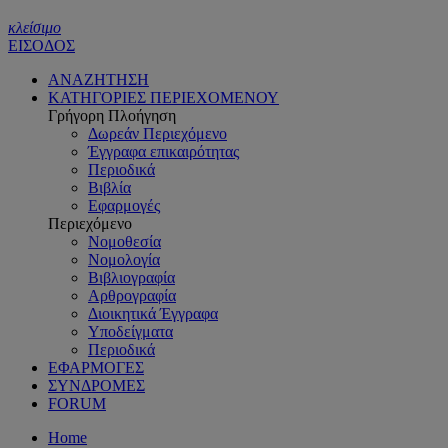
κλείσιμο
ΕΙΣΟΔΟΣ
ΑΝΑΖΗΤΗΣΗ
ΚΑΤΗΓΟΡΙΕΣ ΠΕΡΙΕΧΟΜΕΝΟΥ
Γρήγορη Πλοήγηση
Δωρεάν Περιεχόμενο
Έγγραφα επικαιρότητας
Περιοδικά
Βιβλία
Εφαρμογές
Περιεχόμενο
Νομοθεσία
Νομολογία
Βιβλιογραφία
Αρθρογραφία
Διοικητικά Έγγραφα
Υποδείγματα
Περιοδικά
ΕΦΑΡΜΟΓΕΣ
ΣΥΝΔΡΟΜΕΣ
FORUM
Home