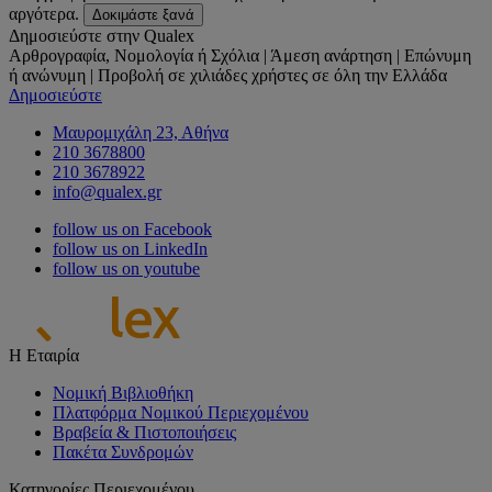
αργότερα.
Δοκιμάστε ξανά
Δημοσιεύστε στην Qualex
Αρθρογραφία, Νομολογία ή Σχόλια | Άμεση ανάρτηση | Επώνυμη
ή ανώνυμη | Προβολή σε χιλιάδες χρήστες σε όλη την Ελλάδα
Δημοσιεύστε
Μαυρομιχάλη 23, Αθήνα
210 3678800
210 3678922
info@qualex.gr
follow us on Facebook
follow us on LinkedIn
follow us on youtube
Η Εταιρία
Νομική Βιβλιοθήκη
Πλατφόρμα Νομικού Περιεχομένου
Βραβεία & Πιστοποιήσεις
Πακέτα Συνδρομών
Κατηγορίες Περιεχομένου