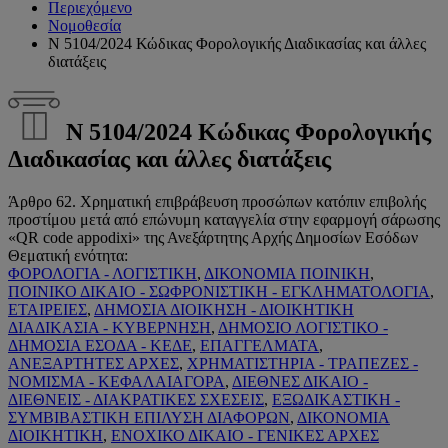
Περιεχόμενο
Νομοθεσία
Ν 5104/2024 Κώδικας Φορολογικής Διαδικασίας και άλλες
διατάξεις
Ν 5104/2024 Κώδικας Φορολογικής
Διαδικασίας και άλλες διατάξεις
Άρθρο 62. Χρηματική επιβράβευση προσώπων κατόπιν επιβολής
προστίμου μετά από επώνυμη καταγγελία στην εφαρμογή σάρωσης
«QR code appodixi» της Ανεξάρτητης Αρχής Δημοσίων Εσόδων
Θεματική ενότητα:
ΦΟΡΟΛΟΓΙΑ - ΛΟΓΙΣΤΙΚΗ
,
ΔΙΚΟΝΟΜΙΑ ΠΟΙΝΙΚΗ
,
ΠΟΙΝΙΚΟ ΔΙΚΑΙΟ - ΣΩΦΡΟΝΙΣΤΙΚΗ - ΕΓΚΛΗΜΑΤΟΛΟΓΙΑ
,
ΕΤΑΙΡΕΙΕΣ
,
ΔΗΜΟΣΙΑ ΔΙΟΙΚΗΣΗ - ΔΙΟΙΚΗΤΙΚΗ
ΔΙΑΔΙΚΑΣΙΑ - ΚΥΒΕΡΝΗΣΗ
,
ΔΗΜΟΣΙΟ ΛΟΓΙΣΤΙΚΟ -
ΔΗΜΟΣΙΑ ΕΣΟΔΑ - ΚΕΔΕ
,
ΕΠΑΓΓΕΛΜΑΤΑ
,
ΑΝΕΞΑΡΤΗΤΕΣ ΑΡΧΕΣ
,
ΧΡΗΜΑΤΙΣΤΗΡΙΑ - ΤΡΑΠΕΖΕΣ -
ΝΟΜΙΣΜΑ - ΚΕΦΑΛΑΙΑΓΟΡΑ
,
ΔΙΕΘΝΕΣ ΔΙΚΑΙΟ -
ΔΙΕΘΝΕΙΣ - ΔΙΑΚΡΑΤΙΚΕΣ ΣΧΕΣΕΙΣ
,
ΕΞΩΔΙΚΑΣΤΙΚΗ -
ΣΥΜΒΙΒΑΣΤΙΚΗ ΕΠΙΛΥΣΗ ΔΙΑΦΟΡΩΝ
,
ΔΙΚΟΝΟΜΙΑ
ΔΙΟΙΚΗΤΙΚΗ
,
ΕΝΟΧΙΚΟ ΔΙΚΑΙΟ - ΓΕΝΙΚΕΣ ΑΡΧΕΣ