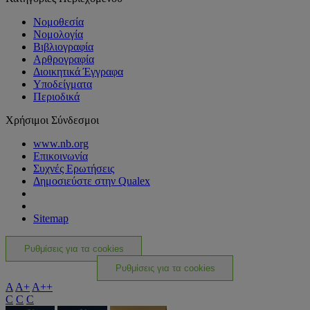
Νομοθεσία
Νομολογία
Βιβλιογραφία
Αρθρογραφία
Διοικητικά Έγγραφα
Υποδείγματα
Περιοδικά
Χρήσιμοι Σύνδεσμοι
www.nb.org
Επικοινωνία
Συχνές Ερωτήσεις
Δημοσιεύστε στην Qualex
Sitemap
Ρυθμίσεις για τα cookies
Ρυθμίσεις για τα cookies
A
A+
A++
C
C
C