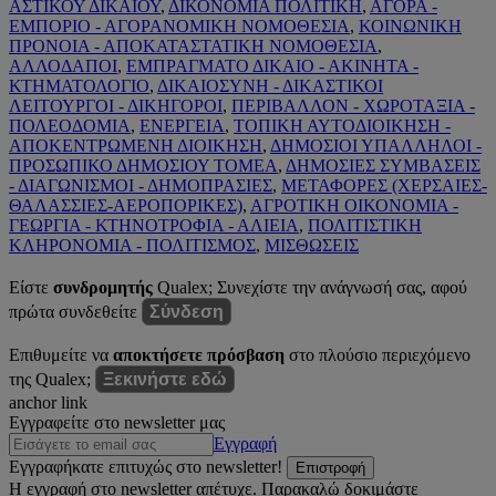
ΑΣΤΙΚΟΥ ΔΙΚΑΙΟΥ
,
ΔΙΚΟΝΟΜΙΑ ΠΟΛΙΤΙΚΗ
,
ΑΓΟΡΑ -
ΕΜΠΟΡΙΟ - ΑΓΟΡΑΝΟΜΙΚΗ ΝΟΜΟΘΕΣΙΑ
,
ΚΟΙΝΩΝΙΚΗ
ΠΡΟΝΟΙΑ - ΑΠΟΚΑΤΑΣΤΑΤΙΚΗ ΝΟΜΟΘΕΣΙΑ
,
ΑΛΛΟΔΑΠΟΙ
,
ΕΜΠΡΑΓΜΑΤΟ ΔΙΚΑΙΟ - ΑΚΙΝΗΤΑ -
ΚΤΗΜΑΤΟΛΟΓΙΟ
,
ΔΙΚΑΙΟΣΥΝΗ - ΔΙΚΑΣΤΙΚΟΙ
ΛΕΙΤΟΥΡΓΟΙ - ΔΙΚΗΓΟΡΟΙ
,
ΠΕΡΙΒΑΛΛΟΝ - ΧΩΡΟΤΑΞΙΑ -
ΠΟΛΕΟΔΟΜΙΑ
,
ΕΝΕΡΓΕΙΑ
,
ΤΟΠΙΚΗ ΑΥΤΟΔΙΟΙΚΗΣΗ -
ΑΠΟΚΕΝΤΡΩΜΕΝΗ ΔΙΟΙΚΗΣΗ
,
ΔΗΜΟΣΙΟΙ ΥΠΑΛΛΗΛΟΙ -
ΠΡΟΣΩΠΙΚΟ ΔΗΜΟΣΙΟΥ ΤΟΜΕΑ
,
ΔΗΜΟΣΙΕΣ ΣΥΜΒΑΣΕΙΣ
- ΔΙΑΓΩΝΙΣΜΟΙ - ΔΗΜΟΠΡΑΣΙΕΣ
,
ΜΕΤΑΦΟΡΕΣ (ΧΕΡΣΑΙΕΣ-
ΘΑΛΑΣΣΙΕΣ-ΑΕΡΟΠΟΡΙΚΕΣ)
,
ΑΓΡΟΤΙΚΗ ΟΙΚΟΝΟΜΙΑ -
ΓΕΩΡΓΙΑ - ΚΤΗΝΟΤΡΟΦΙΑ - ΑΛΙΕΙΑ
,
ΠΟΛΙΤΙΣΤΙΚΗ
ΚΛΗΡΟΝΟΜΙΑ - ΠΟΛΙΤΙΣΜΟΣ
,
ΜΙΣΘΩΣΕΙΣ
Είστε
συνδρομητής
Qualex; Συνεχίστε την ανάγνωσή σας, αφού
πρώτα συνδεθείτε
Σύνδεση
Επιθυμείτε να
αποκτήσετε πρόσβαση
στο πλούσιο περιεχόμενο
της Qualex;
Ξεκινήστε εδώ
anchor link
Εγγραφείτε στο newsletter μας
Εγγραφή
Εγγραφήκατε επιτυχώς στο newsletter!
Επιστροφή
Η εγγραφή στο newsletter απέτυχε. Παρακαλώ δοκιμάστε