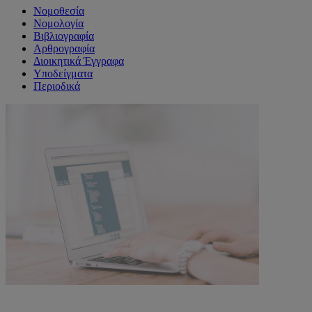
Νομοθεσία
Νομολογία
Βιβλιογραφία
Αρθρογραφία
Διοικητικά Έγγραφα
Υποδείγματα
Περιοδικά