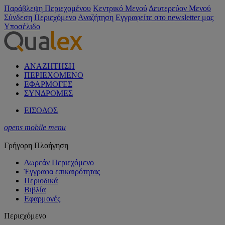
Παράβλεψη Περιεχομένου
Κεντρικό Μενού
Δευτερεύον Μενού
Σύνδεση
Περιεχόμενο
Αναζήτηση
Εγγραφείτε στο newsletter μας
Υποσέλιδο
ΑΝΑΖΗΤΗΣΗ
ΠΕΡΙΕΧΟΜΕΝΟ
ΕΦΑΡΜΟΓΕΣ
ΣΥΝΔΡΟΜΕΣ
ΕΙΣΟΔΟΣ
opens mobile menu
Γρήγορη Πλοήγηση
Δωρεάν Περιεχόμενο
Έγγραφα επικαιρότητας
Περιοδικά
Βιβλία
Εφαρμογές
Περιεχόμενο