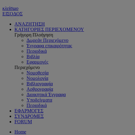
κλείσιμο
ΕΙΣΟΔΟΣ
ΑΝΑΖΗΤΗΣΗ
ΚΑΤΗΓΟΡΙΕΣ ΠΕΡΙΕΧΟΜΕΝΟΥ
Γρήγορη Πλοήγηση
Δωρεάν Περιεχόμενο
Έγγραφα επικαιρότητας
Περιοδικά
Βιβλία
Εφαρμογές
Περιεχόμενο
Νομοθεσία
Νομολογία
Βιβλιογραφία
Αρθρογραφία
Διοικητικά Έγγραφα
Υποδείγματα
Περιοδικά
ΕΦΑΡΜΟΓΕΣ
ΣΥΝΔΡΟΜΕΣ
FORUM
Home