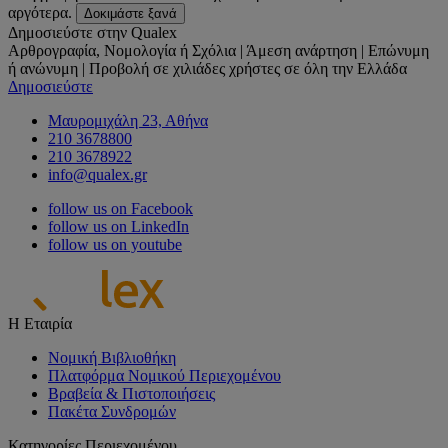
αργότερα.
Δοκιμάστε ξανά
Δημοσιεύστε στην Qualex
Αρθρογραφία, Νομολογία ή Σχόλια | Άμεση ανάρτηση | Επώνυμη
ή ανώνυμη | Προβολή σε χιλιάδες χρήστες σε όλη την Ελλάδα
Δημοσιεύστε
Μαυρομιχάλη 23, Αθήνα
210 3678800
210 3678922
info@qualex.gr
follow us on Facebook
follow us on LinkedIn
follow us on youtube
Η Εταιρία
Νομική Βιβλιοθήκη
Πλατφόρμα Νομικού Περιεχομένου
Βραβεία & Πιστοποιήσεις
Πακέτα Συνδρομών
Κατηγορίες Περιεχομένου