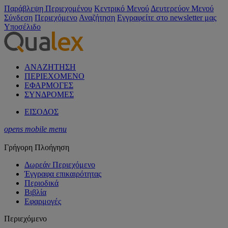
Παράβλεψη Περιεχομένου
Κεντρικό Μενού
Δευτερεύον Μενού
Σύνδεση
Περιεχόμενο
Αναζήτηση
Εγγραφείτε στο newsletter μας
Υποσέλιδο
ΑΝΑΖΗΤΗΣΗ
ΠΕΡΙΕΧΟΜΕΝΟ
ΕΦΑΡΜΟΓΕΣ
ΣΥΝΔΡΟΜΕΣ
ΕΙΣΟΔΟΣ
opens mobile menu
Γρήγορη Πλοήγηση
Δωρεάν Περιεχόμενο
Έγγραφα επικαιρότητας
Περιοδικά
Βιβλία
Εφαρμογές
Περιεχόμενο