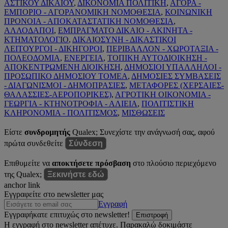
ΑΣΤΙΚΟΥ ΔΙΚΑΙΟΥ
,
ΔΙΚΟΝΟΜΙΑ ΠΟΛΙΤΙΚΗ
,
ΑΓΟΡΑ -
ΕΜΠΟΡΙΟ - ΑΓΟΡΑΝΟΜΙΚΗ ΝΟΜΟΘΕΣΙΑ
,
ΚΟΙΝΩΝΙΚΗ
ΠΡΟΝΟΙΑ - ΑΠΟΚΑΤΑΣΤΑΤΙΚΗ ΝΟΜΟΘΕΣΙΑ
,
ΑΛΛΟΔΑΠΟΙ
,
ΕΜΠΡΑΓΜΑΤΟ ΔΙΚΑΙΟ - ΑΚΙΝΗΤΑ -
ΚΤΗΜΑΤΟΛΟΓΙΟ
,
ΔΙΚΑΙΟΣΥΝΗ - ΔΙΚΑΣΤΙΚΟΙ
ΛΕΙΤΟΥΡΓΟΙ - ΔΙΚΗΓΟΡΟΙ
,
ΠΕΡΙΒΑΛΛΟΝ - ΧΩΡΟΤΑΞΙΑ -
ΠΟΛΕΟΔΟΜΙΑ
,
ΕΝΕΡΓΕΙΑ
,
ΤΟΠΙΚΗ ΑΥΤΟΔΙΟΙΚΗΣΗ -
ΑΠΟΚΕΝΤΡΩΜΕΝΗ ΔΙΟΙΚΗΣΗ
,
ΔΗΜΟΣΙΟΙ ΥΠΑΛΛΗΛΟΙ -
ΠΡΟΣΩΠΙΚΟ ΔΗΜΟΣΙΟΥ ΤΟΜΕΑ
,
ΔΗΜΟΣΙΕΣ ΣΥΜΒΑΣΕΙΣ
- ΔΙΑΓΩΝΙΣΜΟΙ - ΔΗΜΟΠΡΑΣΙΕΣ
,
ΜΕΤΑΦΟΡΕΣ (ΧΕΡΣΑΙΕΣ-
ΘΑΛΑΣΣΙΕΣ-ΑΕΡΟΠΟΡΙΚΕΣ)
,
ΑΓΡΟΤΙΚΗ ΟΙΚΟΝΟΜΙΑ -
ΓΕΩΡΓΙΑ - ΚΤΗΝΟΤΡΟΦΙΑ - ΑΛΙΕΙΑ
,
ΠΟΛΙΤΙΣΤΙΚΗ
ΚΛΗΡΟΝΟΜΙΑ - ΠΟΛΙΤΙΣΜΟΣ
,
ΜΙΣΘΩΣΕΙΣ
Είστε
συνδρομητής
Qualex; Συνεχίστε την ανάγνωσή σας, αφού
πρώτα συνδεθείτε
Σύνδεση
Επιθυμείτε να
αποκτήσετε πρόσβαση
στο πλούσιο περιεχόμενο
της Qualex;
Ξεκινήστε εδώ
anchor link
Εγγραφείτε στο newsletter μας
Εγγραφή
Εγγραφήκατε επιτυχώς στο newsletter!
Επιστροφή
Η εγγραφή στο newsletter απέτυχε. Παρακαλώ δοκιμάστε