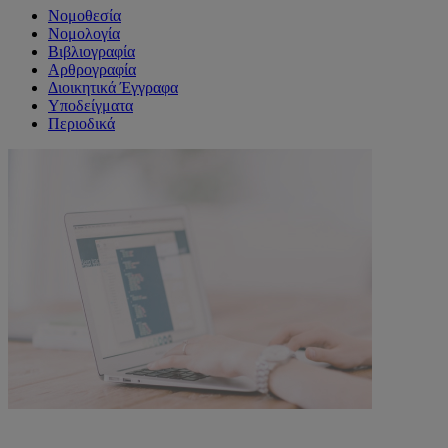
Νομοθεσία
Νομολογία
Βιβλιογραφία
Αρθρογραφία
Διοικητικά Έγγραφα
Υποδείγματα
Περιοδικά