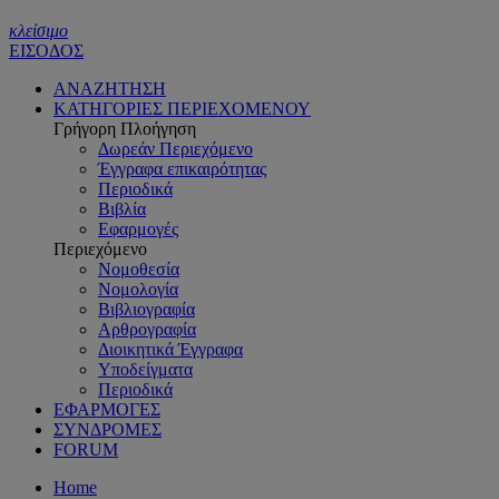
κλείσιμο
ΕΙΣΟΔΟΣ
ΑΝΑΖΗΤΗΣΗ
ΚΑΤΗΓΟΡΙΕΣ ΠΕΡΙΕΧΟΜΕΝΟΥ
Γρήγορη Πλοήγηση
Δωρεάν Περιεχόμενο
Έγγραφα επικαιρότητας
Περιοδικά
Βιβλία
Εφαρμογές
Περιεχόμενο
Νομοθεσία
Νομολογία
Βιβλιογραφία
Αρθρογραφία
Διοικητικά Έγγραφα
Υποδείγματα
Περιοδικά
ΕΦΑΡΜΟΓΕΣ
ΣΥΝΔΡΟΜΕΣ
FORUM
Home