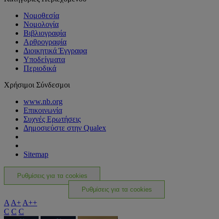
Νομοθεσία
Νομολογία
Βιβλιογραφία
Αρθρογραφία
Διοικητικά Έγγραφα
Υποδείγματα
Περιοδικά
Χρήσιμοι Σύνδεσμοι
www.nb.org
Επικοινωνία
Συχνές Ερωτήσεις
Δημοσιεύστε στην Qualex
Sitemap
Ρυθμίσεις για τα cookies
Ρυθμίσεις για τα cookies
A
A+
A++
C
C
C