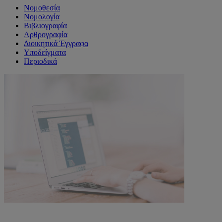
Νομοθεσία
Νομολογία
Βιβλιογραφία
Αρθρογραφία
Διοικητικά Έγγραφα
Υποδείγματα
Περιοδικά