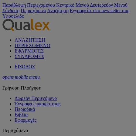
Παράβλεψη Περιεχομένου
Κεντρικό Μενού
Δευτερεύον Μενού
Σύνδεση
Περιεχόμενο
Αναζήτηση
Εγγραφείτε στο newsletter μας
Υποσέλιδο
ΑΝΑΖΗΤΗΣΗ
ΠΕΡΙΕΧΟΜΕΝΟ
ΕΦΑΡΜΟΓΕΣ
ΣΥΝΔΡΟΜΕΣ
ΕΙΣΟΔΟΣ
opens mobile menu
Γρήγορη Πλοήγηση
Δωρεάν Περιεχόμενο
Έγγραφα επικαιρότητας
Περιοδικά
Βιβλία
Εφαρμογές
Περιεχόμενο