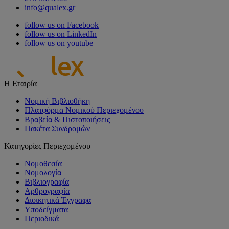
info@qualex.gr
follow us on Facebook
follow us on LinkedIn
follow us on youtube
Η Εταιρία
Νομική Βιβλιοθήκη
Πλατφόρμα Νομικού Περιεχομένου
Βραβεία & Πιστοποιήσεις
Πακέτα Συνδρομών
Κατηγορίες Περιεχομένου
Νομοθεσία
Νομολογία
Βιβλιογραφία
Αρθρογραφία
Διοικητικά Έγγραφα
Υποδείγματα
Περιοδικά