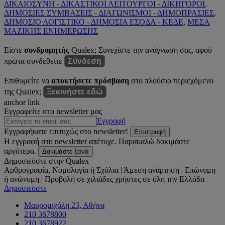
ΔΙΚΑΙΟΣΥΝΗ - ΔΙΚΑΣΤΙΚΟΙ ΛΕΙΤΟΥΡΓΟΙ - ΔΙΚΗΓΟΡΟΙ
,
ΔΗΜΟΣΙΕΣ ΣΥΜΒΑΣΕΙΣ - ΔΙΑΓΩΝΙΣΜΟΙ - ΔΗΜΟΠΡΑΣΙΕΣ
,
ΔΗΜΟΣΙΟ ΛΟΓΙΣΤΙΚΟ - ΔΗΜΟΣΙΑ ΕΣΟΔΑ - ΚΕΔΕ
,
ΜΕΣΑ
ΜΑΖΙΚΗΣ ΕΝΗΜΕΡΩΣΗΣ
Είστε
συνδρομητής
Qualex; Συνεχίστε την ανάγνωσή σας, αφού
πρώτα συνδεθείτε
Σύνδεση
Επιθυμείτε να
αποκτήσετε πρόσβαση
στο πλούσιο περιεχόμενο
της Qualex;
Ξεκινήστε εδώ
anchor link
Εγγραφείτε στο newsletter μας
Εγγραφή
Εγγραφήκατε επιτυχώς στο newsletter!
Επιστροφή
Η εγγραφή στο newsletter απέτυχε. Παρακαλώ δοκιμάστε
αργότερα.
Δοκιμάστε ξανά
Δημοσιεύστε στην Qualex
Αρθρογραφία, Νομολογία ή Σχόλια | Άμεση ανάρτηση | Επώνυμη
ή ανώνυμη | Προβολή σε χιλιάδες χρήστες σε όλη την Ελλάδα
Δημοσιεύστε
Μαυρομιχάλη 23, Αθήνα
210 3678800
210 3678922