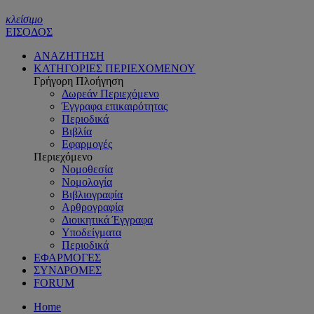
κλείσιμο
ΕΙΣΟΔΟΣ
ΑΝΑΖΗΤΗΣΗ
ΚΑΤΗΓΟΡΙΕΣ ΠΕΡΙΕΧΟΜΕΝΟΥ
Γρήγορη Πλοήγηση
Δωρεάν Περιεχόμενο
Έγγραφα επικαιρότητας
Περιοδικά
Βιβλία
Εφαρμογές
Περιεχόμενο
Νομοθεσία
Νομολογία
Βιβλιογραφία
Αρθρογραφία
Διοικητικά Έγγραφα
Υποδείγματα
Περιοδικά
ΕΦΑΡΜΟΓΕΣ
ΣΥΝΔΡΟΜΕΣ
FORUM
Home