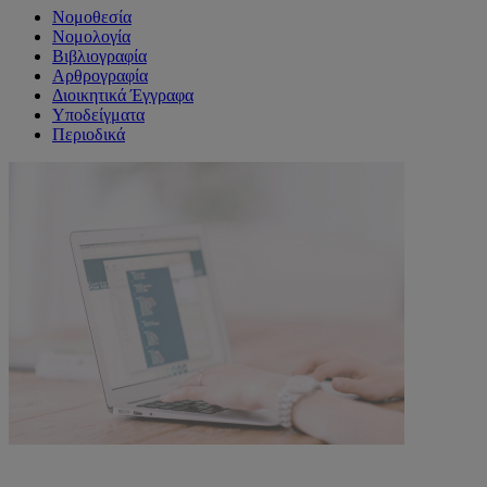
Νομοθεσία
Νομολογία
Βιβλιογραφία
Αρθρογραφία
Διοικητικά Έγγραφα
Υποδείγματα
Περιοδικά