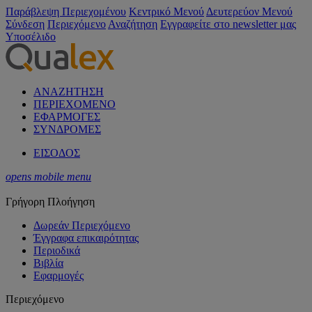
Παράβλεψη Περιεχομένου
Κεντρικό Μενού
Δευτερεύον Μενού
Σύνδεση
Περιεχόμενο
Αναζήτηση
Εγγραφείτε στο newsletter μας
Υποσέλιδο
ΑΝΑΖΗΤΗΣΗ
ΠΕΡΙΕΧΟΜΕΝΟ
ΕΦΑΡΜΟΓΕΣ
ΣΥΝΔΡΟΜΕΣ
ΕΙΣΟΔΟΣ
opens mobile menu
Γρήγορη Πλοήγηση
Δωρεάν Περιεχόμενο
Έγγραφα επικαιρότητας
Περιοδικά
Βιβλία
Εφαρμογές
Περιεχόμενο