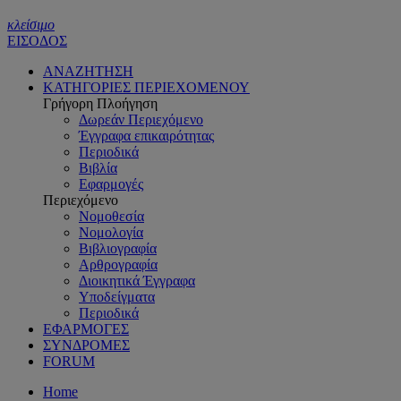
κλείσιμο
ΕΙΣΟΔΟΣ
ΑΝΑΖΗΤΗΣΗ
ΚΑΤΗΓΟΡΙΕΣ ΠΕΡΙΕΧΟΜΕΝΟΥ
Γρήγορη Πλοήγηση
Δωρεάν Περιεχόμενο
Έγγραφα επικαιρότητας
Περιοδικά
Βιβλία
Εφαρμογές
Περιεχόμενο
Νομοθεσία
Νομολογία
Βιβλιογραφία
Αρθρογραφία
Διοικητικά Έγγραφα
Υποδείγματα
Περιοδικά
ΕΦΑΡΜΟΓΕΣ
ΣΥΝΔΡΟΜΕΣ
FORUM
Home