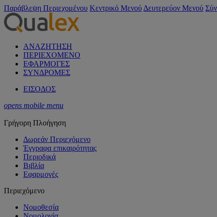
Παράβλεψη Περιεχομένου
Κεντρικό Μενού
Δευτερεύον Μενού
Σύν
ΑΝΑΖΗΤΗΣΗ
ΠΕΡΙΕΧΟΜΕΝΟ
ΕΦΑΡΜΟΓΕΣ
ΣΥΝΔΡΟΜΕΣ
ΕΙΣΟΔΟΣ
opens mobile menu
Γρήγορη Πλοήγηση
Δωρεάν Περιεχόμενο
Έγγραφα επικαιρότητας
Περιοδικά
Βιβλία
Εφαρμογές
Περιεχόμενο
Νομοθεσία
Νομολογία