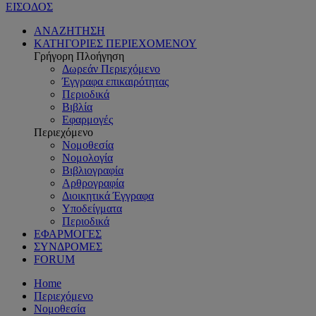
ΕΙΣΟΔΟΣ
ΑΝΑΖΗΤΗΣΗ
ΚΑΤΗΓΟΡΙΕΣ ΠΕΡΙΕΧΟΜΕΝΟΥ
Γρήγορη Πλοήγηση
Δωρεάν Περιεχόμενο
Έγγραφα επικαιρότητας
Περιοδικά
Βιβλία
Εφαρμογές
Περιεχόμενο
Νομοθεσία
Νομολογία
Βιβλιογραφία
Αρθρογραφία
Διοικητικά Έγγραφα
Υποδείγματα
Περιοδικά
ΕΦΑΡΜΟΓΕΣ
ΣΥΝΔΡΟΜΕΣ
FORUM
Home
Περιεχόμενο
Νομοθεσία