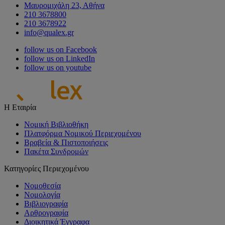
Μαυρομιχάλη 23, Αθήνα
210 3678800
210 3678922
info@qualex.gr
follow us on Facebook
follow us on LinkedIn
follow us on youtube
Η Εταιρία
Νομική Βιβλιοθήκη
Πλατφόρμα Νομικού Περιεχομένου
Βραβεία & Πιστοποιήσεις
Πακέτα Συνδρομών
Κατηγορίες Περιεχομένου
Νομοθεσία
Νομολογία
Βιβλιογραφία
Αρθρογραφία
Διοικητικά Έγγραφα