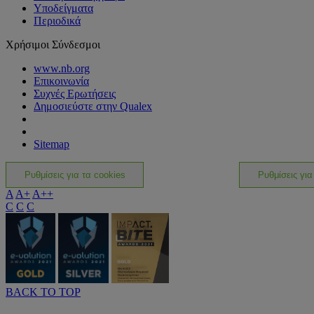
Υποδείγματα
Περιοδικά
Χρήσιμοι Σύνδεσμοι
www.nb.org
Επικοινωνία
Συχνές Ερωτήσεις
Δημοσιεύστε στην Qualex
Sitemap
Ρυθμίσεις για τα cookies
Ρυθμίσεις για
A
A+
A++
C
C
C
BACK TO TOP