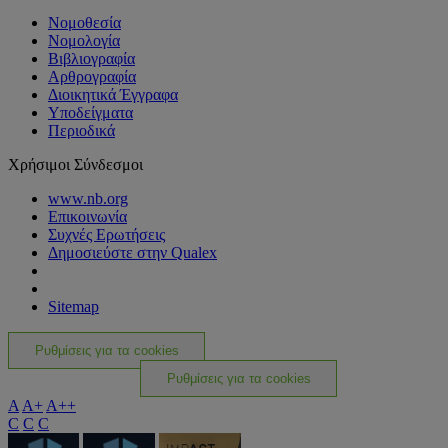
Νομοθεσία
Νομολογία
Βιβλιογραφία
Αρθρογραφία
Διοικητικά Έγγραφα
Υποδείγματα
Περιοδικά
Χρήσιμοι Σύνδεσμοι
www.nb.org
Επικοινωνία
Συχνές Ερωτήσεις
Δημοσιεύστε στην Qualex
Sitemap
Ρυθμίσεις για τα cookies
Ρυθμίσεις για τα cookies
A
A+
A++
C
C
C