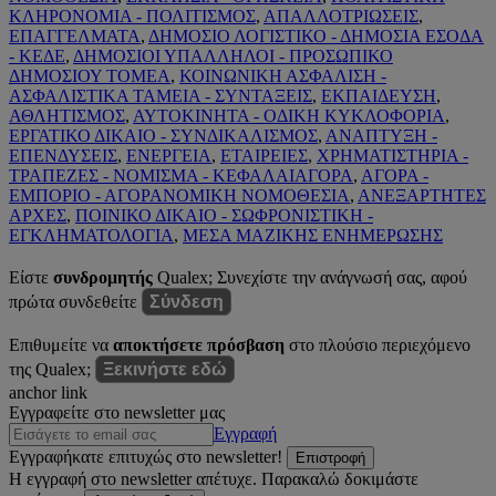
ΚΛΗΡΟΝΟΜΙΑ - ΠΟΛΙΤΙΣΜΟΣ
,
ΑΠΑΛΛΟΤΡΙΩΣΕΙΣ
,
ΕΠΑΓΓΕΛΜΑΤΑ
,
ΔΗΜΟΣΙΟ ΛΟΓΙΣΤΙΚΟ - ΔΗΜΟΣΙΑ ΕΣΟΔΑ
- ΚΕΔΕ
,
ΔΗΜΟΣΙΟΙ ΥΠΑΛΛΗΛΟΙ - ΠΡΟΣΩΠΙΚΟ
ΔΗΜΟΣΙΟΥ ΤΟΜΕΑ
,
ΚΟΙΝΩΝΙΚΗ ΑΣΦΑΛΙΣΗ -
ΑΣΦΑΛΙΣΤΙΚΑ ΤΑΜΕΙΑ - ΣΥΝΤΑΞΕΙΣ
,
ΕΚΠΑΙΔΕΥΣΗ
,
ΑΘΛΗΤΙΣΜΟΣ
,
ΑΥΤΟΚΙΝΗΤΑ - ΟΔΙΚΗ ΚΥΚΛΟΦΟΡΙΑ
,
ΕΡΓΑΤΙΚΟ ΔΙΚΑΙΟ - ΣΥΝΔΙΚΑΛΙΣΜΟΣ
,
ΑΝΑΠΤΥΞΗ -
ΕΠΕΝΔΥΣΕΙΣ
,
ΕΝΕΡΓΕΙΑ
,
ΕΤΑΙΡΕΙΕΣ
,
ΧΡΗΜΑΤΙΣΤΗΡΙΑ -
ΤΡΑΠΕΖΕΣ - ΝΟΜΙΣΜΑ - ΚΕΦΑΛΑΙΑΓΟΡΑ
,
ΑΓΟΡΑ -
ΕΜΠΟΡΙΟ - ΑΓΟΡΑΝΟΜΙΚΗ ΝΟΜΟΘΕΣΙΑ
,
ΑΝΕΞΑΡΤΗΤΕΣ
ΑΡΧΕΣ
,
ΠΟΙΝΙΚΟ ΔΙΚΑΙΟ - ΣΩΦΡΟΝΙΣΤΙΚΗ -
ΕΓΚΛΗΜΑΤΟΛΟΓΙΑ
,
ΜΕΣΑ ΜΑΖΙΚΗΣ ΕΝΗΜΕΡΩΣΗΣ
Είστε
συνδρομητής
Qualex; Συνεχίστε την ανάγνωσή σας, αφού
πρώτα συνδεθείτε
Σύνδεση
Επιθυμείτε να
αποκτήσετε πρόσβαση
στο πλούσιο περιεχόμενο
της Qualex;
Ξεκινήστε εδώ
anchor link
Εγγραφείτε στο newsletter μας
Εγγραφή
Εγγραφήκατε επιτυχώς στο newsletter!
Επιστροφή
Η εγγραφή στο newsletter απέτυχε. Παρακαλώ δοκιμάστε