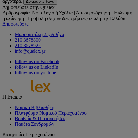
αργότερα.
Δοκιμάστε ξανά
Δημοσιεύστε στην Qualex
Αρθρογραφία, Νομολογία ή Σχόλια | Άμεση ανάρτηση | Επώνυμη
ή ανώνυμη | Προβολή σε χιλιάδες χρήστες σε όλη την Ελλάδα
Δημοσιεύστε
Μαυρομιχάλη 23, Αθήνα
210 3678800
210 3678922
info@qualex.gr
follow us on Facebook
follow us on LinkedIn
follow us on youtube
Η Εταιρία
Νομική Βιβλιοθήκη
Πλατφόρμα Νομικού Περιεχομένου
Βραβεία & Πιστοποιήσεις
Πακέτα Συνδρομών
Κατηγορίες Περιεχομένου