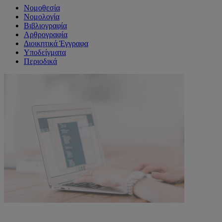
Νομοθεσία
Νομολογία
Βιβλιογραφία
Αρθρογραφία
Διοικητικά Έγγραφα
Υποδείγματα
Περιοδικά