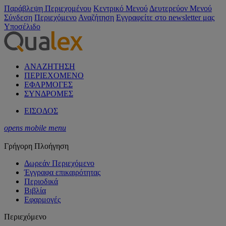
Παράβλεψη Περιεχομένου
Κεντρικό Μενού
Δευτερεύον Μενού
Σύνδεση
Περιεχόμενο
Αναζήτηση
Εγγραφείτε στο newsletter μας
Υποσέλιδο
ΑΝΑΖΗΤΗΣΗ
ΠΕΡΙΕΧΟΜΕΝΟ
ΕΦΑΡΜΟΓΕΣ
ΣΥΝΔΡΟΜΕΣ
ΕΙΣΟΔΟΣ
opens mobile menu
Γρήγορη Πλοήγηση
Δωρεάν Περιεχόμενο
Έγγραφα επικαιρότητας
Περιοδικά
Βιβλία
Εφαρμογές
Περιεχόμενο