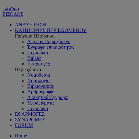
κλείσιμο
ΕΙΣΟΔΟΣ
ΑΝΑΖΗΤΗΣΗ
ΚΑΤΗΓΟΡΙΕΣ ΠΕΡΙΕΧΟΜΕΝΟΥ
Γρήγορη Πλοήγηση
Δωρεάν Περιεχόμενο
Έγγραφα επικαιρότητας
Περιοδικά
Βιβλία
Εφαρμογές
Περιεχόμενο
Νομοθεσία
Νομολογία
Βιβλιογραφία
Αρθρογραφία
Διοικητικά Έγγραφα
Υποδείγματα
Περιοδικά
ΕΦΑΡΜΟΓΕΣ
ΣΥΝΔΡΟΜΕΣ
FORUM
Home