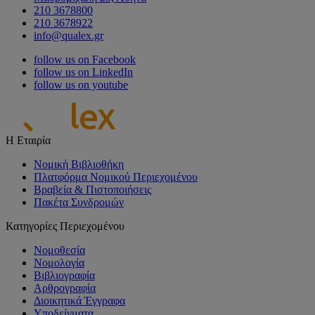
210 3678800
210 3678922
info@qualex.gr
follow us on Facebook
follow us on LinkedIn
follow us on youtube
Η Εταιρία
Νομική Βιβλιοθήκη
Πλατφόρμα Νομικού Περιεχομένου
Βραβεία & Πιστοποιήσεις
Πακέτα Συνδρομών
Κατηγορίες Περιεχομένου
Νομοθεσία
Νομολογία
Βιβλιογραφία
Αρθρογραφία
Διοικητικά Έγγραφα
Υποδείγματα