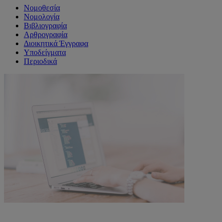
Νομοθεσία
Νομολογία
Βιβλιογραφία
Αρθρογραφία
Διοικητικά Έγγραφα
Υποδείγματα
Περιοδικά