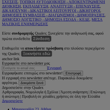
ΣΧΕΣΕΙΣ
,
ΤΟΠΙΚΗ ΑΥΤΟΔΙΟΙΚΗΣΗ - ΑΠΟΚΕΝΤΡΩΜΕΝΗ
ΔΙΟΙΚΗΣΗ
,
ΕΚΠΑΙΔΕΥΣΗ
,
ΑΝΑΠΤΥΞΗ - ΕΠΕΝΔΥΣΕΙΣ
,
ΔΙΚΑΙΟΣΥΝΗ - ΔΙΚΑΣΤΙΚΟΙ ΛΕΙΤΟΥΡΓΟΙ - ΔΙΚΗΓΟΡΟΙ
,
ΔΗΜΟΣΙΕΣ ΣΥΜΒΑΣΕΙΣ - ΔΙΑΓΩΝΙΣΜΟΙ - ΔΗΜΟΠΡΑΣΙΕΣ
,
ΔΗΜΟΣΙΟ ΛΟΓΙΣΤΙΚΟ - ΔΗΜΟΣΙΑ ΕΣΟΔΑ - ΚΕΔΕ
,
ΜΕΣΑ
ΜΑΖΙΚΗΣ ΕΝΗΜΕΡΩΣΗΣ
Είστε
συνδρομητής
Qualex; Συνεχίστε την ανάγνωσή σας, αφού
πρώτα συνδεθείτε
Σύνδεση
Επιθυμείτε να
αποκτήσετε πρόσβαση
στο πλούσιο περιεχόμενο
της Qualex;
Ξεκινήστε εδώ
anchor link
Εγγραφείτε στο newsletter μας
Εγγραφή
Εγγραφήκατε επιτυχώς στο newsletter!
Επιστροφή
Η εγγραφή στο newsletter απέτυχε. Παρακαλώ δοκιμάστε
αργότερα.
Δοκιμάστε ξανά
Δημοσιεύστε στην Qualex
Αρθρογραφία, Νομολογία ή Σχόλια | Άμεση ανάρτηση | Επώνυμη
ή ανώνυμη | Προβολή σε χιλιάδες χρήστες σε όλη την Ελλάδα
Δημοσιεύστε
Μαυρομιχάλη 23, Αθήνα