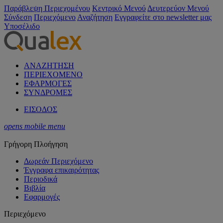
Παράβλεψη Περιεχομένου
Κεντρικό Μενού
Δευτερεύον Μενού
Σύνδεση
Περιεχόμενο
Αναζήτηση
Εγγραφείτε στο newsletter μας
Υποσέλιδο
ΑΝΑΖΗΤΗΣΗ
ΠΕΡΙΕΧΟΜΕΝΟ
ΕΦΑΡΜΟΓΕΣ
ΣΥΝΔΡΟΜΕΣ
ΕΙΣΟΔΟΣ
opens mobile menu
Γρήγορη Πλοήγηση
Δωρεάν Περιεχόμενο
Έγγραφα επικαιρότητας
Περιοδικά
Βιβλία
Εφαρμογές
Περιεχόμενο