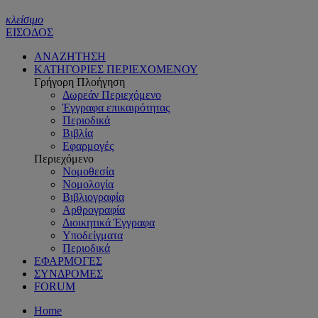
κλείσιμο
ΕΙΣΟΔΟΣ
ΑΝΑΖΗΤΗΣΗ
ΚΑΤΗΓΟΡΙΕΣ ΠΕΡΙΕΧΟΜΕΝΟΥ
Γρήγορη Πλοήγηση
Δωρεάν Περιεχόμενο
Έγγραφα επικαιρότητας
Περιοδικά
Βιβλία
Εφαρμογές
Περιεχόμενο
Νομοθεσία
Νομολογία
Βιβλιογραφία
Αρθρογραφία
Διοικητικά Έγγραφα
Υποδείγματα
Περιοδικά
ΕΦΑΡΜΟΓΕΣ
ΣΥΝΔΡΟΜΕΣ
FORUM
Home