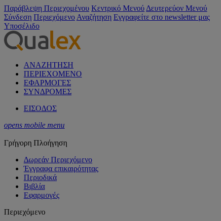
Παράβλεψη Περιεχομένου
Κεντρικό Μενού
Δευτερεύον Μενού
Σύνδεση
Περιεχόμενο
Αναζήτηση
Εγγραφείτε στο newsletter μας
Υποσέλιδο
ΑΝΑΖΗΤΗΣΗ
ΠΕΡΙΕΧΟΜΕΝΟ
ΕΦΑΡΜΟΓΕΣ
ΣΥΝΔΡΟΜΕΣ
ΕΙΣΟΔΟΣ
opens mobile menu
Γρήγορη Πλοήγηση
Δωρεάν Περιεχόμενο
Έγγραφα επικαιρότητας
Περιοδικά
Βιβλία
Εφαρμογές
Περιεχόμενο