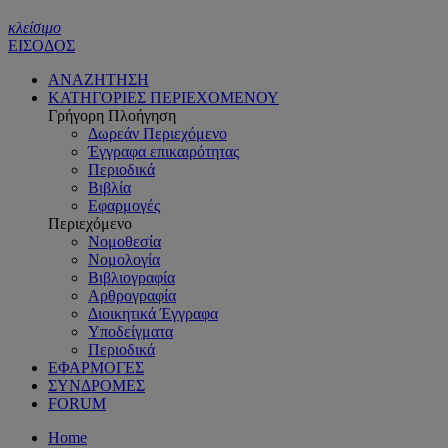
κλείσιμο
ΕΙΣΟΔΟΣ
ΑΝΑΖΗΤΗΣΗ
ΚΑΤΗΓΟΡΙΕΣ ΠΕΡΙΕΧΟΜΕΝΟΥ
Γρήγορη Πλοήγηση
Δωρεάν Περιεχόμενο
Έγγραφα επικαιρότητας
Περιοδικά
Βιβλία
Εφαρμογές
Περιεχόμενο
Νομοθεσία
Νομολογία
Βιβλιογραφία
Αρθρογραφία
Διοικητικά Έγγραφα
Υποδείγματα
Περιοδικά
ΕΦΑΡΜΟΓΕΣ
ΣΥΝΔΡΟΜΕΣ
FORUM
Home