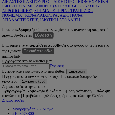
ΔΙΚΑΣΤΙΚΟΙ ΛΕΙΤΟΥΡΓΟΙ - ΔΙΚΗΓΟΡΟΙ
,
ΒΙΟΜΗΧΑΝΙΚΗ
ΙΔΙΟΚΤΗΣΙΑ
,
ΜΕΤΑΦΟΡΕΣ (ΧΕΡΣΑΙΕΣ-ΘΑΛΑΣΣΙΕΣ-
ΑΕΡΟΠΟΡΙΚΕΣ)
,
ΧΡΗΜΑΤΙΣΤΗΡΙΑ - ΤΡΑΠΕΖΕΣ -
ΝΟΜΙΣΜΑ - ΚΕΦΑΛΑΙΑΓΟΡΑ
,
ΑΞΙΟΓΡΑΦΑ
,
ΑΠΑΛΛΟΤΡΙΩΣΕΙΣ
,
ΙΔΙΩΤΙΚΗ ΑΣΦΑΛΙΣΗ
Είστε
συνδρομητής
Qualex; Συνεχίστε την ανάγνωσή σας, αφού
πρώτα συνδεθείτε
Σύνδεση
Επιθυμείτε να
αποκτήσετε πρόσβαση
στο πλούσιο περιεχόμενο
της Qualex;
Ξεκινήστε εδώ
anchor link
Εγγραφείτε στο newsletter μας
Εγγραφή
Εγγραφήκατε επιτυχώς στο newsletter!
Επιστροφή
Η εγγραφή στο newsletter απέτυχε. Παρακαλώ δοκιμάστε
αργότερα.
Δοκιμάστε ξανά
Δημοσιεύστε στην Qualex
Αρθρογραφία, Νομολογία ή Σχόλια | Άμεση ανάρτηση | Επώνυμη
ή ανώνυμη | Προβολή σε χιλιάδες χρήστες σε όλη την Ελλάδα
Δημοσιεύστε
Μαυρομιχάλη 23, Αθήνα
210 3678800