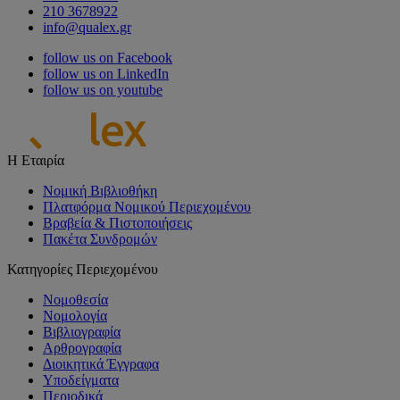
210 3678922
info@qualex.gr
follow us on Facebook
follow us on LinkedIn
follow us on youtube
Η Εταιρία
Νομική Βιβλιοθήκη
Πλατφόρμα Νομικού Περιεχομένου
Βραβεία & Πιστοποιήσεις
Πακέτα Συνδρομών
Κατηγορίες Περιεχομένου
Νομοθεσία
Νομολογία
Βιβλιογραφία
Αρθρογραφία
Διοικητικά Έγγραφα
Υποδείγματα
Περιοδικά