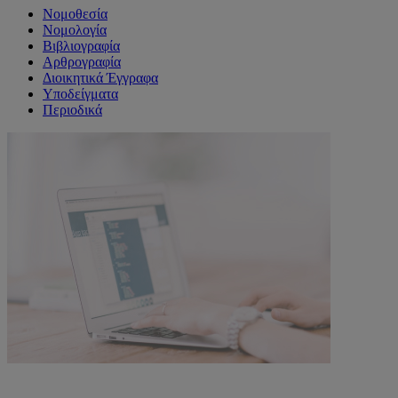
Νομοθεσία
Νομολογία
Βιβλιογραφία
Αρθρογραφία
Διοικητικά Έγγραφα
Υποδείγματα
Περιοδικά