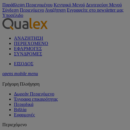
Παράβλεψη Περιεχομένου
Κεντρικό Μενού
Δευτερεύον Μενού
Σύνδεση
Περιεχόμενο
Αναζήτηση
Εγγραφείτε στο newsletter μας
Υποσέλιδο
ΑΝΑΖΗΤΗΣΗ
ΠΕΡΙΕΧΟΜΕΝΟ
ΕΦΑΡΜΟΓΕΣ
ΣΥΝΔΡΟΜΕΣ
ΕΙΣΟΔΟΣ
opens mobile menu
Γρήγορη Πλοήγηση
Δωρεάν Περιεχόμενο
Έγγραφα επικαιρότητας
Περιοδικά
Βιβλία
Εφαρμογές
Περιεχόμενο