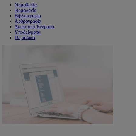
Νομοθεσία
Νομολογία
Βιβλιογραφία
Αρθρογραφία
Διοικητικά Έγγραφα
Υποδείγματα
Περιοδικά