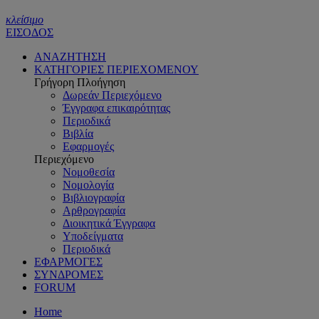
κλείσιμο
ΕΙΣΟΔΟΣ
ΑΝΑΖΗΤΗΣΗ
ΚΑΤΗΓΟΡΙΕΣ ΠΕΡΙΕΧΟΜΕΝΟΥ
Γρήγορη Πλοήγηση
Δωρεάν Περιεχόμενο
Έγγραφα επικαιρότητας
Περιοδικά
Βιβλία
Εφαρμογές
Περιεχόμενο
Νομοθεσία
Νομολογία
Βιβλιογραφία
Αρθρογραφία
Διοικητικά Έγγραφα
Υποδείγματα
Περιοδικά
ΕΦΑΡΜΟΓΕΣ
ΣΥΝΔΡΟΜΕΣ
FORUM
Home