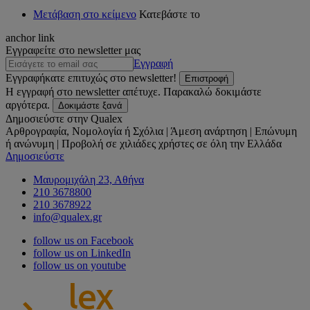
Μετάβαση στο κείμενο
Κατεβάστε το
anchor link
Εγγραφείτε στο newsletter μας
Εγγραφή
Εγγραφήκατε επιτυχώς στο newsletter!
Επιστροφή
Η εγγραφή στο newsletter απέτυχε. Παρακαλώ δοκιμάστε
αργότερα.
Δοκιμάστε ξανά
Δημοσιεύστε στην Qualex
Αρθρογραφία, Νομολογία ή Σχόλια | Άμεση ανάρτηση | Επώνυμη
ή ανώνυμη | Προβολή σε χιλιάδες χρήστες σε όλη την Ελλάδα
Δημοσιεύστε
Μαυρομιχάλη 23, Αθήνα
210 3678800
210 3678922
info@qualex.gr
follow us on Facebook
follow us on LinkedIn
follow us on youtube