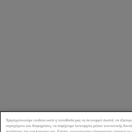
Χρησιμοποιούμε cookies ώστε η τοποθεσία μας να λειτουργεί σωστά, να εξατομ
περιεχόμενο και διαφημίσεις, να παρέχουμε λειτουργίες μέσων κοινωνικής δικτ
αναλύουμε την κυκλοφορία μας. Επίσης, κοινοποιούμε πληροφορίες σχετικά με 