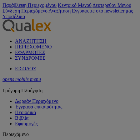
Παράβλεψη Περιεχομένου
Κεντρικό Μενού
Δευτερεύον Μενού
Σύνδεση
Περιεχόμενο
Αναζήτηση
Εγγραφείτε στο newsletter μας
Υποσέλιδο
ΑΝΑΖΗΤΗΣΗ
ΠΕΡΙΕΧΟΜΕΝΟ
ΕΦΑΡΜΟΓΕΣ
ΣΥΝΔΡΟΜΕΣ
ΕΙΣΟΔΟΣ
opens mobile menu
Γρήγορη Πλοήγηση
Δωρεάν Περιεχόμενο
Έγγραφα επικαιρότητας
Περιοδικά
Βιβλία
Εφαρμογές
Περιεχόμενο