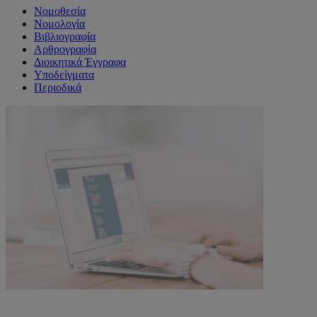
Νομοθεσία
Νομολογία
Βιβλιογραφία
Αρθρογραφία
Διοικητικά Έγγραφα
Υποδείγματα
Περιοδικά