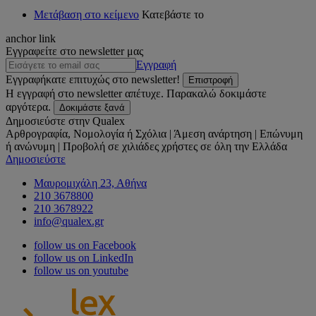
Μετάβαση στο κείμενο
Κατεβάστε το
anchor link
Εγγραφείτε στο newsletter μας
Εγγραφή
Εγγραφήκατε επιτυχώς στο newsletter!
Επιστροφή
Η εγγραφή στο newsletter απέτυχε. Παρακαλώ δοκιμάστε
αργότερα.
Δοκιμάστε ξανά
Δημοσιεύστε στην Qualex
Αρθρογραφία, Νομολογία ή Σχόλια | Άμεση ανάρτηση | Επώνυμη
ή ανώνυμη | Προβολή σε χιλιάδες χρήστες σε όλη την Ελλάδα
Δημοσιεύστε
Μαυρομιχάλη 23, Αθήνα
210 3678800
210 3678922
info@qualex.gr
follow us on Facebook
follow us on LinkedIn
follow us on youtube