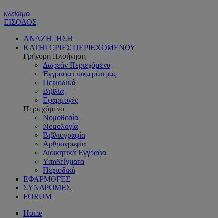
κλείσιμο
ΕΙΣΟΔΟΣ
ΑΝΑΖΗΤΗΣΗ
ΚΑΤΗΓΟΡΙΕΣ ΠΕΡΙΕΧΟΜΕΝΟΥ
Γρήγορη Πλοήγηση
Δωρεάν Περιεχόμενο
Έγγραφα επικαιρότητας
Περιοδικά
Βιβλία
Εφαρμογές
Περιεχόμενο
Νομοθεσία
Νομολογία
Βιβλιογραφία
Αρθρογραφία
Διοικητικά Έγγραφα
Υποδείγματα
Περιοδικά
ΕΦΑΡΜΟΓΕΣ
ΣΥΝΔΡΟΜΕΣ
FORUM
Home