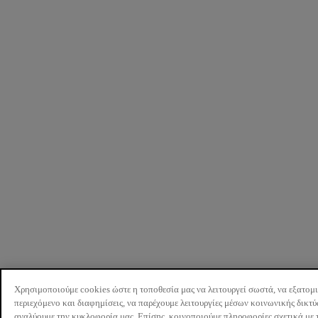
Χρησιμοποιούμε cookies ώστε η τοποθεσία μας να λειτουργεί σωστά, να εξατομ
περιεχόμενο και διαφημίσεις, να παρέχουμε λειτουργίες μέσων κοινωνικής δικτ
αναλύουμε την κυκλοφορία μας. Επίσης, κοινοποιούμε πληροφορίες σχετικά με 