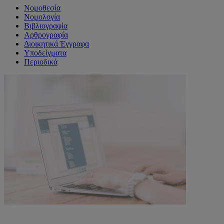
Νομοθεσία
Νομολογία
Βιβλιογραφία
Αρθρογραφία
Διοικητικά Έγγραφα
Υποδείγματα
Περιοδικά