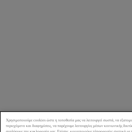
Χρησιμοποιούμε cookies ώστε η τοποθεσία μας να λειτουργεί σωστά, να εξατομ
περιεχόμενο και διαφημίσεις, να παρέχουμε λειτουργίες μέσων κοινωνικής δικτ
αναλύουμε την κυκλοφορία μας. Επίσης, κοινοποιούμε πληροφορίες σχετικά με 