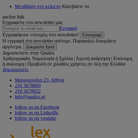
Μετάβαση στο κείμενο
Κατεβάστε το
anchor link
Εγγραφείτε στο newsletter μας
Εγγραφή
Εγγραφήκατε επιτυχώς στο newsletter!
Επιστροφή
Η εγγραφή στο newsletter απέτυχε. Παρακαλώ δοκιμάστε
αργότερα.
Δοκιμάστε ξανά
Δημοσιεύστε στην Qualex
Αρθρογραφία, Νομολογία ή Σχόλια | Άμεση ανάρτηση | Επώνυμη
ή ανώνυμη | Προβολή σε χιλιάδες χρήστες σε όλη την Ελλάδα
Δημοσιεύστε
Μαυρομιχάλη 23, Αθήνα
210 3678800
210 3678922
info@qualex.gr
follow us on Facebook
follow us on LinkedIn
follow us on youtube