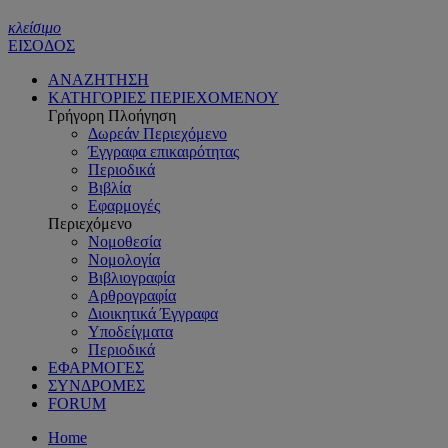
κλείσιμο
ΕΙΣΟΔΟΣ
ΑΝΑΖΗΤΗΣΗ
ΚΑΤΗΓΟΡΙΕΣ ΠΕΡΙΕΧΟΜΕΝΟΥ
Γρήγορη Πλοήγηση
Δωρεάν Περιεχόμενο
Έγγραφα επικαιρότητας
Περιοδικά
Βιβλία
Εφαρμογές
Περιεχόμενο
Νομοθεσία
Νομολογία
Βιβλιογραφία
Αρθρογραφία
Διοικητικά Έγγραφα
Υποδείγματα
Περιοδικά
ΕΦΑΡΜΟΓΕΣ
ΣΥΝΔΡΟΜΕΣ
FORUM
Home