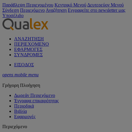
Παράβλεψη Περιεχομένου
Κεντρικό Μενού
Δευτερεύον Μενού
Σύνδεση
Περιεχόμενο
Αναζήτηση
Εγγραφείτε στο newsletter μας
Υποσέλιδο
ΑΝΑΖΗΤΗΣΗ
ΠΕΡΙΕΧΟΜΕΝΟ
ΕΦΑΡΜΟΓΕΣ
ΣΥΝΔΡΟΜΕΣ
ΕΙΣΟΔΟΣ
opens mobile menu
Γρήγορη Πλοήγηση
Δωρεάν Περιεχόμενο
Έγγραφα επικαιρότητας
Περιοδικά
Βιβλία
Εφαρμογές
Περιεχόμενο