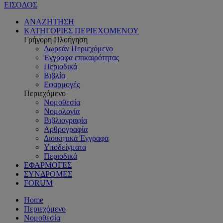
ΕΙΣΟΔΟΣ
ΑΝΑΖΗΤΗΣΗ
ΚΑΤΗΓΟΡΙΕΣ ΠΕΡΙΕΧΟΜΕΝΟΥ
Γρήγορη Πλοήγηση
Δωρεάν Περιεχόμενο
Έγγραφα επικαιρότητας
Περιοδικά
Βιβλία
Εφαρμογές
Περιεχόμενο
Νομοθεσία
Νομολογία
Βιβλιογραφία
Αρθρογραφία
Διοικητικά Έγγραφα
Υποδείγματα
Περιοδικά
ΕΦΑΡΜΟΓΕΣ
ΣΥΝΔΡΟΜΕΣ
FORUM
Home
Περιεχόμενο
Νομοθεσία