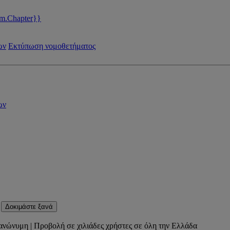
m.Chapter}}
ων
Εκτύπωση νομοθετήματος
ων
Δοκιμάστε ξανά
ανώνυμη | Προβολή σε χιλιάδες χρήστες σε όλη την Ελλάδα