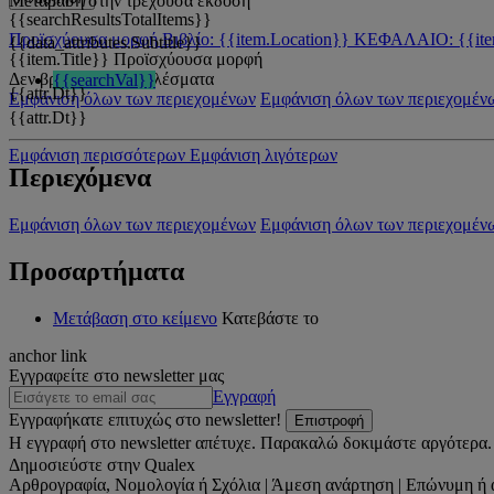
Μετάβαση στην τρέχουσα έκδοση
{{searchResultsTotalItems}}
Προϊσχύουσα μορφή
Βιβλίο: {{item.Location}}
ΚΕΦΑΛΑΙΟ: {{ite
{{data_attributes.Subtitle}}
{{item.Title}}
Προϊσχύουσα μορφή
Δεν βρέθηκαν αποτελέσματα
{{searchVal}}
{{attr.Dt}}
Εμφάνιση όλων των περιεχομένων
Εμφάνιση όλων των περιεχομέν
{{attr.Dt}}
Εμφάνιση περισσότερων
Εμφάνιση λιγότερων
Περιεχόμενα
Εμφάνιση όλων των περιεχομένων
Εμφάνιση όλων των περιεχομέν
Προσαρτήματα
Μετάβαση στο κείμενο
Κατεβάστε το
anchor link
Εγγραφείτε στο newsletter μας
Εγγραφή
Εγγραφήκατε επιτυχώς στο newsletter!
Επιστροφή
Η εγγραφή στο newsletter απέτυχε. Παρακαλώ δοκιμάστε αργότερα.
Δημοσιεύστε στην Qualex
Αρθρογραφία, Νομολογία ή Σχόλια | Άμεση ανάρτηση | Επώνυμη ή 