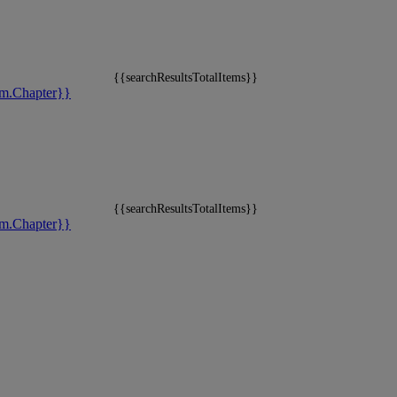
{{searchResultsTotalItems}}
m.Chapter}}
{{searchResultsTotalItems}}
m.Chapter}}