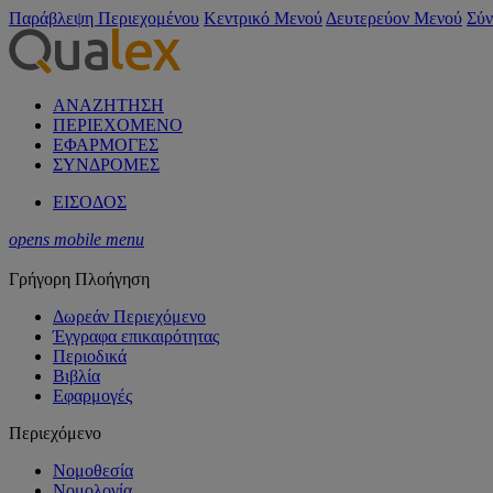
Παράβλεψη Περιεχομένου
Κεντρικό Μενού
Δευτερεύον Μενού
Σύν
ΑΝΑΖΗΤΗΣΗ
ΠΕΡΙΕΧΟΜΕΝΟ
ΕΦΑΡΜΟΓΕΣ
ΣΥΝΔΡΟΜΕΣ
ΕΙΣΟΔΟΣ
opens mobile menu
Γρήγορη Πλοήγηση
Δωρεάν Περιεχόμενο
Έγγραφα επικαιρότητας
Περιοδικά
Βιβλία
Εφαρμογές
Περιεχόμενο
Νομοθεσία
Νομολογία