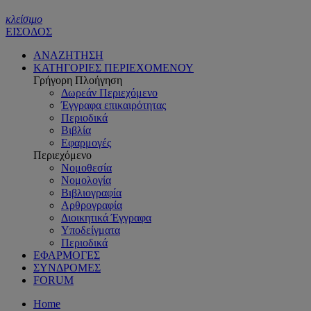
κλείσιμο
ΕΙΣΟΔΟΣ
ΑΝΑΖΗΤΗΣΗ
ΚΑΤΗΓΟΡΙΕΣ ΠΕΡΙΕΧΟΜΕΝΟΥ
Γρήγορη Πλοήγηση
Δωρεάν Περιεχόμενο
Έγγραφα επικαιρότητας
Περιοδικά
Βιβλία
Εφαρμογές
Περιεχόμενο
Νομοθεσία
Νομολογία
Βιβλιογραφία
Αρθρογραφία
Διοικητικά Έγγραφα
Υποδείγματα
Περιοδικά
ΕΦΑΡΜΟΓΕΣ
ΣΥΝΔΡΟΜΕΣ
FORUM
Home