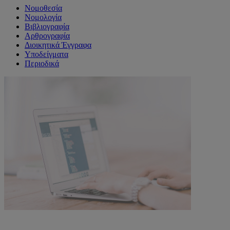
Νομοθεσία
Νομολογία
Βιβλιογραφία
Αρθρογραφία
Διοικητικά Έγγραφα
Υποδείγματα
Περιοδικά