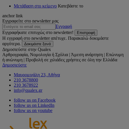
Μετάβαση στο κείμενο
Κατεβάστε το
anchor link
Εγγραφείτε στο newsletter μας
Εγγραφή
Εγγραφήκατε επιτυχώς στο newsletter!
Επιστροφή
Η εγγραφή στο newsletter απέτυχε. Παρακαλώ δοκιμάστε
αργότερα.
Δοκιμάστε ξανά
Δημοσιεύστε στην Qualex
Αρθρογραφία, Νομολογία ή Σχόλια | Άμεση ανάρτηση | Επώνυμη
ή ανώνυμη | Προβολή σε χιλιάδες χρήστες σε όλη την Ελλάδα
Δημοσιεύστε
Μαυρομιχάλη 23, Αθήνα
210 3678800
210 3678922
info@qualex.gr
follow us on Facebook
follow us on LinkedIn
follow us on youtube