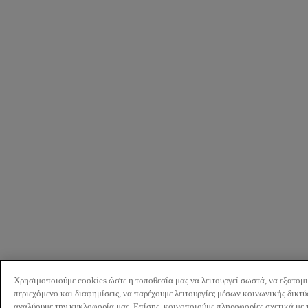
Χρησιμοποιούμε cookies ώστε η τοποθεσία μας να λειτουργεί σωστά, να εξατομ
περιεχόμενο και διαφημίσεις, να παρέχουμε λειτουργίες μέσων κοινωνικής δικτ
αναλύουμε την κυκλοφορία μας. Επίσης, κοινοποιούμε πληροφορίες σχετικά με 