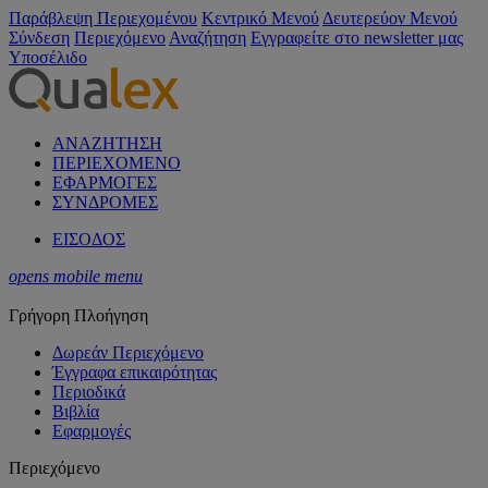
Παράβλεψη Περιεχομένου
Κεντρικό Μενού
Δευτερεύον Μενού
Σύνδεση
Περιεχόμενο
Αναζήτηση
Εγγραφείτε στο newsletter μας
Υποσέλιδο
ΑΝΑΖΗΤΗΣΗ
ΠΕΡΙΕΧΟΜΕΝΟ
ΕΦΑΡΜΟΓΕΣ
ΣΥΝΔΡΟΜΕΣ
ΕΙΣΟΔΟΣ
opens mobile menu
Γρήγορη Πλοήγηση
Δωρεάν Περιεχόμενο
Έγγραφα επικαιρότητας
Περιοδικά
Βιβλία
Εφαρμογές
Περιεχόμενο