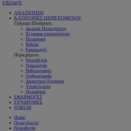
ΕΙΣΟΔΟΣ
ΑΝΑΖΗΤΗΣΗ
ΚΑΤΗΓΟΡΙΕΣ ΠΕΡΙΕΧΟΜΕΝΟΥ
Γρήγορη Πλοήγηση
Δωρεάν Περιεχόμενο
Έγγραφα επικαιρότητας
Περιοδικά
Βιβλία
Εφαρμογές
Περιεχόμενο
Νομοθεσία
Νομολογία
Βιβλιογραφία
Αρθρογραφία
Διοικητικά Έγγραφα
Υποδείγματα
Περιοδικά
ΕΦΑΡΜΟΓΕΣ
ΣΥΝΔΡΟΜΕΣ
FORUM
Home
Περιεχόμενο
Νομοθεσία