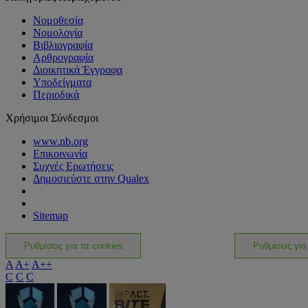
Νομοθεσία
Νομολογία
Βιβλιογραφία
Αρθρογραφία
Διοικητικά Έγγραφα
Υποδείγματα
Περιοδικά
Χρήσιμοι Σύνδεσμοι
www.nb.org
Επικοινωνία
Συχνές Ερωτήσεις
Δημοσιεύστε στην Qualex
Sitemap
Ρυθμίσεις για τα cookies
Ρυθμίσεις για
A
A+
A++
C
C
C