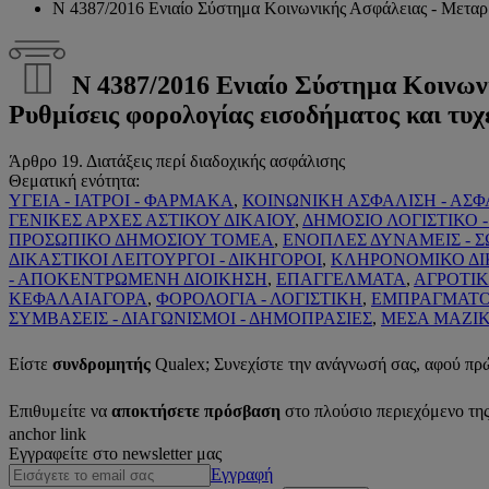
Ν 4387/2016 Ενιαίο Σύστημα Κοινωνικής Ασφάλειας - Μεταρρύ
Ν 4387/2016 Ενιαίο Σύστημα Κοινων
Ρυθμίσεις φορολογίας εισοδήματος και τυχ
Άρθρο 19. Διατάξεις περί διαδοχικής ασφάλισης
Θεματική ενότητα:
ΥΓΕΙΑ - ΙΑΤΡΟΙ - ΦΑΡΜΑΚΑ
,
ΚΟΙΝΩΝΙΚΗ ΑΣΦΑΛΙΣΗ - ΑΣΦ
ΓΕΝΙΚΕΣ ΑΡΧΕΣ ΑΣΤΙΚΟΥ ΔΙΚΑΙΟΥ
,
ΔΗΜΟΣΙΟ ΛΟΓΙΣΤΙΚΟ -
ΠΡΟΣΩΠΙΚΟ ΔΗΜΟΣΙΟΥ ΤΟΜΕΑ
,
ΕΝΟΠΛΕΣ ΔΥΝΑΜΕΙΣ - 
ΔΙΚΑΣΤΙΚΟΙ ΛΕΙΤΟΥΡΓΟΙ - ΔΙΚΗΓΟΡΟΙ
,
ΚΛΗΡΟΝΟΜΙΚΟ ΔΙ
- ΑΠΟΚΕΝΤΡΩΜΕΝΗ ΔΙΟΙΚΗΣΗ
,
ΕΠΑΓΓΕΛΜΑΤΑ
,
ΑΓΡΟΤΙΚ
ΚΕΦΑΛΑΙΑΓΟΡΑ
,
ΦΟΡΟΛΟΓΙΑ - ΛΟΓΙΣΤΙΚΗ
,
ΕΜΠΡΑΓΜΑΤΟ 
ΣΥΜΒΑΣΕΙΣ - ΔΙΑΓΩΝΙΣΜΟΙ - ΔΗΜΟΠΡΑΣΙΕΣ
,
ΜΕΣΑ ΜΑΖΙ
Είστε
συνδρομητής
Qualex; Συνεχίστε την ανάγνωσή σας, αφού πρ
Επιθυμείτε να
αποκτήσετε πρόσβαση
στο πλούσιο περιεχόμενο τη
anchor link
Εγγραφείτε στο newsletter μας
Εγγραφή