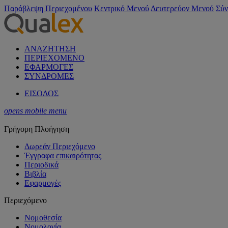
Παράβλεψη Περιεχομένου
Κεντρικό Μενού
Δευτερεύον Μενού
Σύν
ΑΝΑΖΗΤΗΣΗ
ΠΕΡΙΕΧΟΜΕΝΟ
ΕΦΑΡΜΟΓΕΣ
ΣΥΝΔΡΟΜΕΣ
ΕΙΣΟΔΟΣ
opens mobile menu
Γρήγορη Πλοήγηση
Δωρεάν Περιεχόμενο
Έγγραφα επικαιρότητας
Περιοδικά
Βιβλία
Εφαρμογές
Περιεχόμενο
Νομοθεσία
Νομολογία