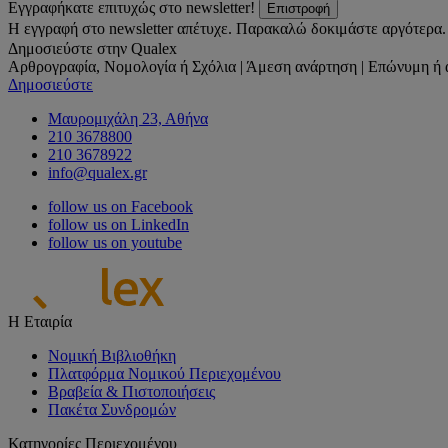
Εγγραφήκατε επιτυχώς στο newsletter!
Επιστροφή
Η εγγραφή στο newsletter απέτυχε. Παρακαλώ δοκιμάστε αργότερα.
Δημοσιεύστε στην Qualex
Αρθρογραφία, Νομολογία ή Σχόλια | Άμεση ανάρτηση | Επώνυμη ή 
Δημοσιεύστε
Μαυρομιχάλη 23, Αθήνα
210 3678800
210 3678922
info@qualex.gr
follow us on Facebook
follow us on LinkedIn
follow us on youtube
Η Εταιρία
Νομική Βιβλιοθήκη
Πλατφόρμα Νομικού Περιεχομένου
Βραβεία & Πιστοποιήσεις
Πακέτα Συνδρομών
Κατηγορίες Περιεχομένου