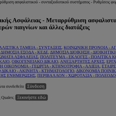
θμιση ασφαλιστικού - συνταξιοδοτικού συστήματος - Ρυθμίσεις φορο
ικής Ασφάλειας - Μεταρρύθμιση ασφαλιστικ
ερών παιγνίων και άλλες διατάξεις
ΑΛΙΣΤΙΚΑ ΤΑΜΕΙΑ - ΣΥΝΤΑΞΕΙΣ
,
ΚΟΙΝΩΝΙΚΗ ΠΡΟΝΟΙΑ - 
 ΔΗΜΟΣΙΑ ΕΣΟΔΑ - ΚΕΔΕ
,
ΔΗΜΟΣΙΑ ΔΙΟΙΚΗΣΗ - ΔΙΟΙΚΗΤΙΚ
ΣΩΜΑΤΑ ΑΣΦΑΛΕΙΑΣ
,
ΠΟΛΙΤΕΥΜΑ - ΕΚΛΟΓΕΣ - ΠΟΛΙΤΙΚΑ
ΚΑΙΟ
,
ΟΙΚΟΓΕΝΕΙΑΚΟ ΔΙΚΑΙΟ
,
ΑΝΕΞΑΡΤΗΤΕΣ ΑΡΧΕΣ
,
ΕΡΓΑ
Η ΟΙΚΟΝΟΜΙΑ - ΓΕΩΡΓΙΑ - ΚΤΗΝΟΤΡΟΦΙΑ - ΑΛΙΕΙΑ
,
ΕΤΑΙΡΕ
ΔΙΚΑΙΟ - ΑΚΙΝΗΤΑ - ΚΤΗΜΑΤΟΛΟΓΙΟ
,
ΔΙΚΟΝΟΜΙΑ ΠΟΙΝΙ
ΚΗΣ ΕΝΗΜΕΡΩΣΗΣ
,
ΠΕΡΙΒΑΛΛΟΝ - ΧΩΡΟΤΑΞΙΑ - ΠΟΛΕΟΔ
ώτα συνδεθείτε
Σύνδεση
ς Qualex;
Ξεκινήστε εδώ