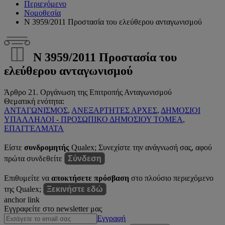
Περιεχόμενο
Νομοθεσία
Ν 3959/2011 Προστασία του ελεύθερου ανταγωνισμού
Ν 3959/2011 Προστασία του
ελεύθερου ανταγωνισμού
Άρθρο 21. Οργάνωση της Επιτροπής Ανταγωνισμού
Θεματική ενότητα:
ΑΝΤΑΓΩΝΙΣΜΟΣ
,
ΑΝΕΞΑΡΤΗΤΕΣ ΑΡΧΕΣ
,
ΔΗΜΟΣΙΟΙ
ΥΠΑΛΛΗΛΟΙ - ΠΡΟΣΩΠΙΚΟ ΔΗΜΟΣΙΟΥ ΤΟΜΕΑ
,
ΕΠΑΓΓΕΛΜΑΤΑ
Είστε
συνδρομητής
Qualex; Συνεχίστε την ανάγνωσή σας, αφού
πρώτα συνδεθείτε
Σύνδεση
Επιθυμείτε να
αποκτήσετε πρόσβαση
στο πλούσιο περιεχόμενο
της Qualex;
Ξεκινήστε εδώ
anchor link
Εγγραφείτε στο newsletter μας
Εγγραφή