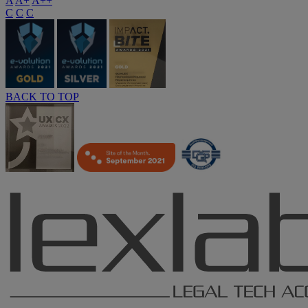
A
A+
A++
C
C
C
BACK TO TOP