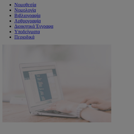
Νομοθεσία
Νομολογία
Βιβλιογραφία
Αρθρογραφία
Διοικητικά Έγγραφα
Υποδείγματα
Περιοδικά