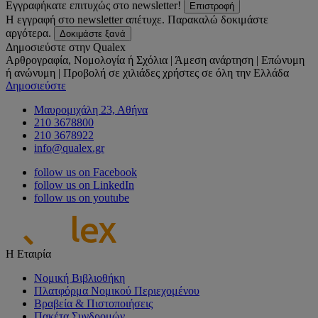
Εγγραφήκατε επιτυχώς στο newsletter!
Επιστροφή
Η εγγραφή στο newsletter απέτυχε. Παρακαλώ δοκιμάστε
αργότερα.
Δοκιμάστε ξανά
Δημοσιεύστε στην Qualex
Αρθρογραφία, Νομολογία ή Σχόλια | Άμεση ανάρτηση | Επώνυμη
ή ανώνυμη | Προβολή σε χιλιάδες χρήστες σε όλη την Ελλάδα
Δημοσιεύστε
Μαυρομιχάλη 23, Αθήνα
210 3678800
210 3678922
info@qualex.gr
follow us on Facebook
follow us on LinkedIn
follow us on youtube
Η Εταιρία
Νομική Βιβλιοθήκη
Πλατφόρμα Νομικού Περιεχομένου
Βραβεία & Πιστοποιήσεις
Πακέτα Συνδρομών