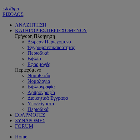
κλείσιμο
ΕΙΣΟΔΟΣ
ΑΝΑΖΗΤΗΣΗ
ΚΑΤΗΓΟΡΙΕΣ ΠΕΡΙΕΧΟΜΕΝΟΥ
Γρήγορη Πλοήγηση
Δωρεάν Περιεχόμενο
Έγγραφα επικαιρότητας
Περιοδικά
Βιβλία
Εφαρμογές
Περιεχόμενο
Νομοθεσία
Νομολογία
Βιβλιογραφία
Αρθρογραφία
Διοικητικά Έγγραφα
Υποδείγματα
Περιοδικά
ΕΦΑΡΜΟΓΕΣ
ΣΥΝΔΡΟΜΕΣ
FORUM
Home