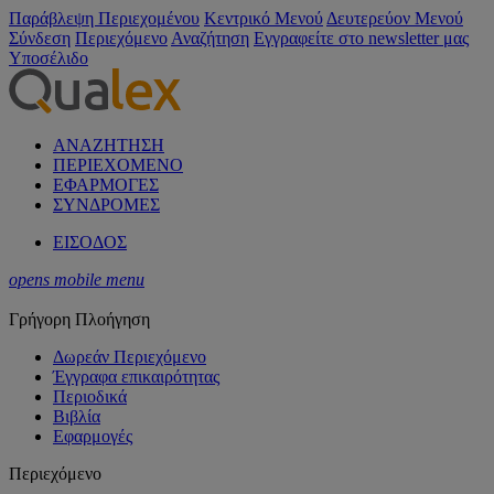
Παράβλεψη Περιεχομένου
Κεντρικό Μενού
Δευτερεύον Μενού
Σύνδεση
Περιεχόμενο
Αναζήτηση
Εγγραφείτε στο newsletter μας
Υποσέλιδο
ΑΝΑΖΗΤΗΣΗ
ΠΕΡΙΕΧΟΜΕΝΟ
ΕΦΑΡΜΟΓΕΣ
ΣΥΝΔΡΟΜΕΣ
ΕΙΣΟΔΟΣ
opens mobile menu
Γρήγορη Πλοήγηση
Δωρεάν Περιεχόμενο
Έγγραφα επικαιρότητας
Περιοδικά
Βιβλία
Εφαρμογές
Περιεχόμενο