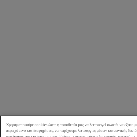
Χρησιμοποιούμε cookies ώστε η τοποθεσία μας να λειτουργεί σωστά, να εξατομ
περιεχόμενο και διαφημίσεις, να παρέχουμε λειτουργίες μέσων κοινωνικής δικτ
αναλύουμε την κυκλοφορία μας. Επίσης, κοινοποιούμε πληροφορίες σχετικά με 