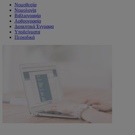
Νομοθεσία
Νομολογία
Βιβλιογραφία
Αρθρογραφία
Διοικητικά Έγγραφα
Υποδείγματα
Περιοδικά