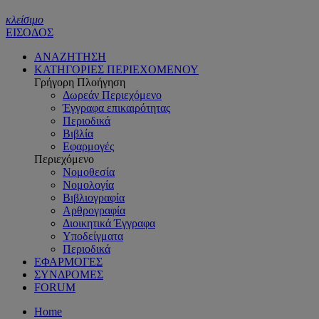
κλείσιμο
ΕΙΣΟΔΟΣ
ΑΝΑΖΗΤΗΣΗ
ΚΑΤΗΓΟΡΙΕΣ ΠΕΡΙΕΧΟΜΕΝΟΥ
Γρήγορη Πλοήγηση
Δωρεάν Περιεχόμενο
Έγγραφα επικαιρότητας
Περιοδικά
Βιβλία
Εφαρμογές
Περιεχόμενο
Νομοθεσία
Νομολογία
Βιβλιογραφία
Αρθρογραφία
Διοικητικά Έγγραφα
Υποδείγματα
Περιοδικά
ΕΦΑΡΜΟΓΕΣ
ΣΥΝΔΡΟΜΕΣ
FORUM
Home