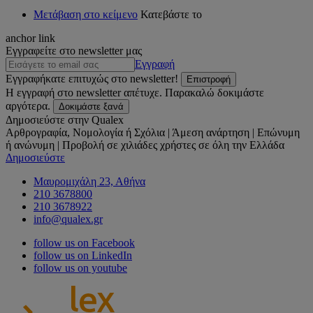
Μετάβαση στο κείμενο
Κατεβάστε το
anchor link
Εγγραφείτε στο newsletter μας
Εγγραφή
Εγγραφήκατε επιτυχώς στο newsletter!
Επιστροφή
Η εγγραφή στο newsletter απέτυχε. Παρακαλώ δοκιμάστε
αργότερα.
Δοκιμάστε ξανά
Δημοσιεύστε στην Qualex
Αρθρογραφία, Νομολογία ή Σχόλια | Άμεση ανάρτηση | Επώνυμη
ή ανώνυμη | Προβολή σε χιλιάδες χρήστες σε όλη την Ελλάδα
Δημοσιεύστε
Μαυρομιχάλη 23, Αθήνα
210 3678800
210 3678922
info@qualex.gr
follow us on Facebook
follow us on LinkedIn
follow us on youtube