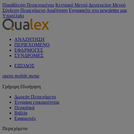
Παράβλεψη Περιεχομένου
Κεντρικό Μενού
Δευτερεύον Μενού
Σύνδεση
Περιεχόμενο
Αναζήτηση
Εγγραφείτε στο newsletter μας
Υποσέλιδο
ΑΝΑΖΗΤΗΣΗ
ΠΕΡΙΕΧΟΜΕΝΟ
ΕΦΑΡΜΟΓΕΣ
ΣΥΝΔΡΟΜΕΣ
ΕΙΣΟΔΟΣ
opens mobile menu
Γρήγορη Πλοήγηση
Δωρεάν Περιεχόμενο
Έγγραφα επικαιρότητας
Περιοδικά
Βιβλία
Εφαρμογές
Περιεχόμενο