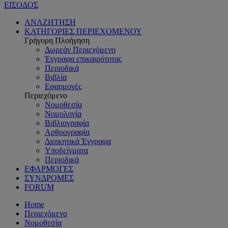
ΕΙΣΟΔΟΣ
ΑΝΑΖΗΤΗΣΗ
ΚΑΤΗΓΟΡΙΕΣ ΠΕΡΙΕΧΟΜΕΝΟΥ
Γρήγορη Πλοήγηση
Δωρεάν Περιεχόμενο
Έγγραφα επικαιρότητας
Περιοδικά
Βιβλία
Εφαρμογές
Περιεχόμενο
Νομοθεσία
Νομολογία
Βιβλιογραφία
Αρθρογραφία
Διοικητικά Έγγραφα
Υποδείγματα
Περιοδικά
ΕΦΑΡΜΟΓΕΣ
ΣΥΝΔΡΟΜΕΣ
FORUM
Home
Περιεχόμενο
Νομοθεσία