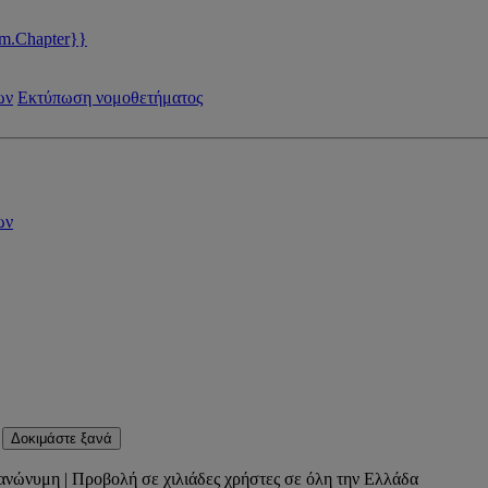
m.Chapter}}
ων
Εκτύπωση νομοθετήματος
ων
Δοκιμάστε ξανά
ανώνυμη | Προβολή σε χιλιάδες χρήστες σε όλη την Ελλάδα