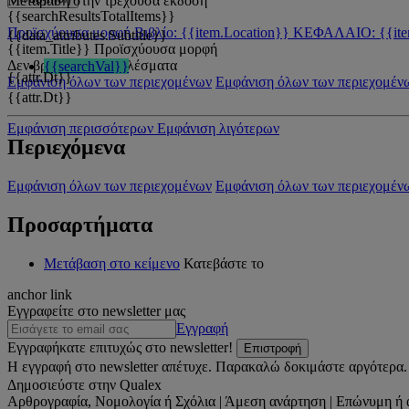
Μετάβαση στην τρέχουσα έκδοση
{{searchResultsTotalItems}}
Προϊσχύουσα μορφή
Βιβλίο: {{item.Location}}
ΚΕΦΑΛΑΙΟ: {{ite
{{data_attributes.Subtitle}}
{{item.Title}}
Προϊσχύουσα μορφή
Δεν βρέθηκαν αποτελέσματα
{{searchVal}}
{{attr.Dt}}
Εμφάνιση όλων των περιεχομένων
Εμφάνιση όλων των περιεχομέν
{{attr.Dt}}
Εμφάνιση περισσότερων
Εμφάνιση λιγότερων
Περιεχόμενα
Εμφάνιση όλων των περιεχομένων
Εμφάνιση όλων των περιεχομέν
Προσαρτήματα
Μετάβαση στο κείμενο
Κατεβάστε το
anchor link
Εγγραφείτε στο newsletter μας
Εγγραφή
Εγγραφήκατε επιτυχώς στο newsletter!
Επιστροφή
Η εγγραφή στο newsletter απέτυχε. Παρακαλώ δοκιμάστε αργότερα.
Δημοσιεύστε στην Qualex
Αρθρογραφία, Νομολογία ή Σχόλια | Άμεση ανάρτηση | Επώνυμη ή 