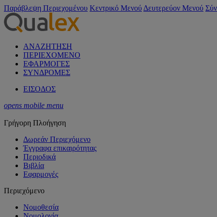
Παράβλεψη Περιεχομένου
Κεντρικό Μενού
Δευτερεύον Μενού
Σύν
ΑΝΑΖΗΤΗΣΗ
ΠΕΡΙΕΧΟΜΕΝΟ
ΕΦΑΡΜΟΓΕΣ
ΣΥΝΔΡΟΜΕΣ
ΕΙΣΟΔΟΣ
opens mobile menu
Γρήγορη Πλοήγηση
Δωρεάν Περιεχόμενο
Έγγραφα επικαιρότητας
Περιοδικά
Βιβλία
Εφαρμογές
Περιεχόμενο
Νομοθεσία
Νομολογία