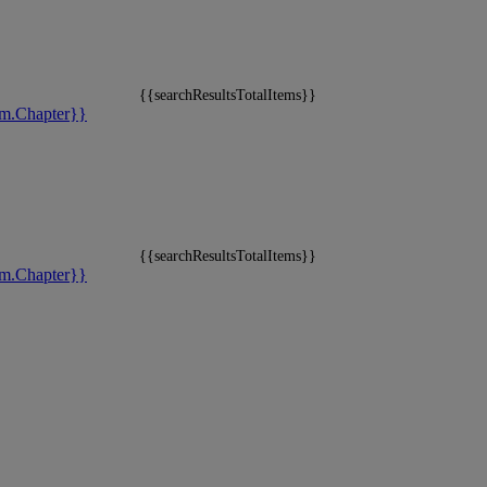
{{searchResultsTotalItems}}
m.Chapter}}
{{searchResultsTotalItems}}
m.Chapter}}