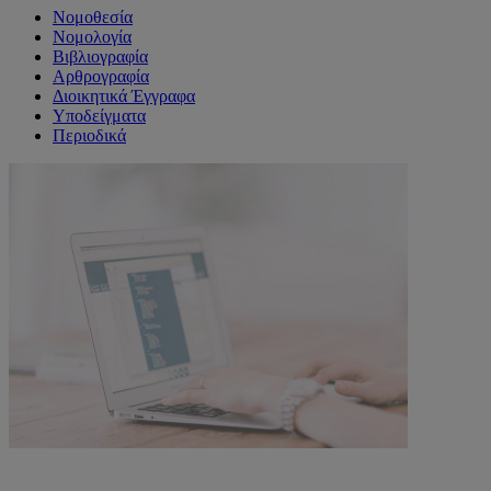
Νομοθεσία
Νομολογία
Βιβλιογραφία
Αρθρογραφία
Διοικητικά Έγγραφα
Υποδείγματα
Περιοδικά