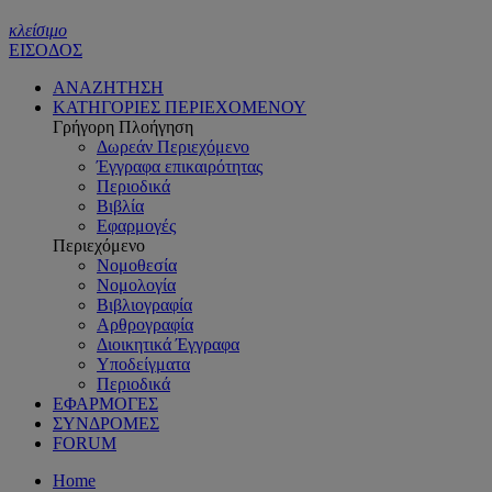
κλείσιμο
ΕΙΣΟΔΟΣ
ΑΝΑΖΗΤΗΣΗ
ΚΑΤΗΓΟΡΙΕΣ ΠΕΡΙΕΧΟΜΕΝΟΥ
Γρήγορη Πλοήγηση
Δωρεάν Περιεχόμενο
Έγγραφα επικαιρότητας
Περιοδικά
Βιβλία
Εφαρμογές
Περιεχόμενο
Νομοθεσία
Νομολογία
Βιβλιογραφία
Αρθρογραφία
Διοικητικά Έγγραφα
Υποδείγματα
Περιοδικά
ΕΦΑΡΜΟΓΕΣ
ΣΥΝΔΡΟΜΕΣ
FORUM
Home