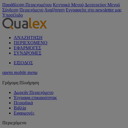
Παράβλεψη Περιεχομένου
Κεντρικό Μενού
Δευτερεύον Μενού
Σύνδεση
Περιεχόμενο
Αναζήτηση
Εγγραφείτε στο newsletter μας
Υποσέλιδο
ΑΝΑΖΗΤΗΣΗ
ΠΕΡΙΕΧΟΜΕΝΟ
ΕΦΑΡΜΟΓΕΣ
ΣΥΝΔΡΟΜΕΣ
ΕΙΣΟΔΟΣ
opens mobile menu
Γρήγορη Πλοήγηση
Δωρεάν Περιεχόμενο
Έγγραφα επικαιρότητας
Περιοδικά
Βιβλία
Εφαρμογές
Περιεχόμενο