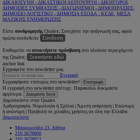
ΔΙΚΑΙΟΣΥΝΗ - ΔΙΚΑΣΤΙΚΟΙ ΛΕΙΤΟΥΡΓΟΙ - ΔΙΚΗΓΟΡΟΙ
,
ΔΗΜΟΣΙΕΣ ΣΥΜΒΑΣΕΙΣ - ΔΙΑΓΩΝΙΣΜΟΙ - ΔΗΜΟΠΡΑΣΙΕΣ
,
ΔΗΜΟΣΙΟ ΛΟΓΙΣΤΙΚΟ - ΔΗΜΟΣΙΑ ΕΣΟΔΑ - ΚΕΔΕ
,
ΜΕΣΑ
ΜΑΖΙΚΗΣ ΕΝΗΜΕΡΩΣΗΣ
Είστε
συνδρομητής
Qualex; Συνεχίστε την ανάγνωσή σας, αφού
πρώτα συνδεθείτε
Σύνδεση
Επιθυμείτε να
αποκτήσετε πρόσβαση
στο πλούσιο περιεχόμενο
της Qualex;
Ξεκινήστε εδώ
anchor link
Εγγραφείτε στο newsletter μας
Εγγραφή
Εγγραφήκατε επιτυχώς στο newsletter!
Επιστροφή
Η εγγραφή στο newsletter απέτυχε. Παρακαλώ δοκιμάστε
αργότερα.
Δοκιμάστε ξανά
Δημοσιεύστε στην Qualex
Αρθρογραφία, Νομολογία ή Σχόλια | Άμεση ανάρτηση | Επώνυμη
ή ανώνυμη | Προβολή σε χιλιάδες χρήστες σε όλη την Ελλάδα
Δημοσιεύστε
Μαυρομιχάλη 23, Αθήνα
210 3678800
210 3678922