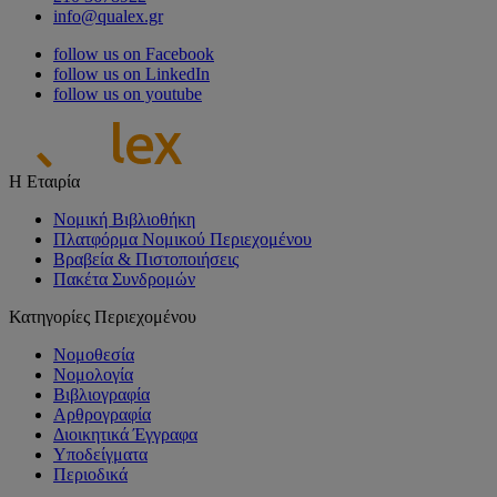
info@qualex.gr
follow us on Facebook
follow us on LinkedIn
follow us on youtube
Η Εταιρία
Νομική Βιβλιοθήκη
Πλατφόρμα Νομικού Περιεχομένου
Βραβεία & Πιστοποιήσεις
Πακέτα Συνδρομών
Κατηγορίες Περιεχομένου
Νομοθεσία
Νομολογία
Βιβλιογραφία
Αρθρογραφία
Διοικητικά Έγγραφα
Υποδείγματα
Περιοδικά