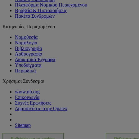
Πλατφόρμα Νομικού Περιεχομένου
Βραβεία & Πιστοποιήσεις
Πακέτα Συνδρομών
Κατηγορίες Περιεχομένου
Νομοθεσία
Νομολογία
Βιβλιογραφία
Αρθρογραφία
Διοικητικά Έγγραφα
Υποδείγματα
Περιοδικά
Χρήσιμοι Σύνδεσμοι
www.nb.org
Επικοινωνία
Συχνές Ερωτήσεις
Δημοσιεύστε στην Qualex
Sitemap
Ρυθμίσεις για τα cookies
Ρυθμίσεις για