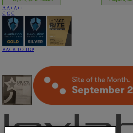
A
A+
A++
C
C
C
BACK TO TOP