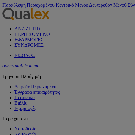
Παράβλεψη Περιεχομένου
Κεντρικό Μενού
Δευτερεύον Μενού
Σύν
ΑΝΑΖΗΤΗΣΗ
ΠΕΡΙΕΧΟΜΕΝΟ
ΕΦΑΡΜΟΓΕΣ
ΣΥΝΔΡΟΜΕΣ
ΕΙΣΟΔΟΣ
opens mobile menu
Γρήγορη Πλοήγηση
Δωρεάν Περιεχόμενο
Έγγραφα επικαιρότητας
Περιοδικά
Βιβλία
Εφαρμογές
Περιεχόμενο
Νομοθεσία
Νομολογία