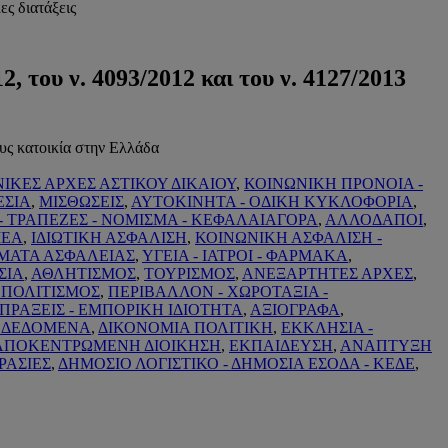
ες διατάξεις
, του ν. 4093/2012 και του ν. 4127/2013
ς κατοικία στην Ελλάδα
ΝΙΚΕΣ ΑΡΧΕΣ ΑΣΤΙΚΟΥ ΔΙΚΑΙΟΥ
,
ΚΟΙΝΩΝΙΚΗ ΠΡΟΝΟΙΑ -
ΕΣΙΑ
,
ΜΙΣΘΩΣΕΙΣ
,
ΑΥΤΟΚΙΝΗΤΑ - ΟΔΙΚΗ ΚΥΚΛΟΦΟΡΙΑ
,
- ΤΡΑΠΕΖΕΣ - ΝΟΜΙΣΜΑ - ΚΕΦΑΛΑΙΑΓΟΡΑ
,
ΑΛΛΟΔΑΠΟΙ
,
ΜΕΑ
,
ΙΔΙΩΤΙΚΗ ΑΣΦΑΛΙΣΗ
,
ΚΟΙΝΩΝΙΚΗ ΑΣΦΑΛΙΣΗ -
ΩΜΑΤΑ ΑΣΦΑΛΕΙΑΣ
,
ΥΓΕΙΑ - ΙΑΤΡΟΙ - ΦΑΡΜΑΚΑ
,
ΣΙΑ
,
ΑΘΛΗΤΙΣΜΟΣ
,
ΤΟΥΡΙΣΜΟΣ
,
ΑΝΕΞΑΡΤΗΤΕΣ ΑΡΧΕΣ
,
 ΠΟΛΙΤΙΣΜΟΣ
,
ΠΕΡΙΒΑΛΛΟΝ - ΧΩΡΟΤΑΞΙΑ -
ΠΡΑΞΕΙΣ - ΕΜΠΟΡΙΚΗ ΙΔΙΟΤΗΤΑ
,
ΑΞΙΟΓΡΑΦΑ
,
Α ΔΕΔΟΜΕΝΑ
,
ΔΙΚΟΝΟΜΙΑ ΠΟΛΙΤΙΚΗ
,
ΕΚΚΛΗΣΙΑ -
 ΑΠΟΚΕΝΤΡΩΜΕΝΗ ΔΙΟΙΚΗΣΗ
,
ΕΚΠΑΙΔΕΥΣΗ
,
ΑΝΑΠΤΥΞΗ
ΡΑΣΙΕΣ
,
ΔΗΜΟΣΙΟ ΛΟΓΙΣΤΙΚΟ - ΔΗΜΟΣΙΑ ΕΣΟΔΑ - ΚΕΔΕ
,