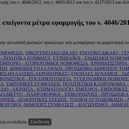
ής του ν. 4046/2012, του ν. 4093/2012 και του ν. 4127/2013 και άλλ
επείγοντα μέτρα εφαρμογής του ν. 4046/2012
την αλλοδαπή φυσικών προσώπων που μεταφέρουν τη φορολογική του
ΟΜΟΘΕΣΙΑ
,
ΟΙΚΟΓΕΝΕΙΑΚΟ ΔΙΚΑΙΟ
,
ΕΝΟΧΙΚΟ ΔΙΚΑΙΟ - ΓΕ
 - ΠΟΛΙΤΙΚΑ ΚΟΜΜΑΤΑ
,
ΕΥΡΩΠΑΪΚΗ - ΕΝΩΣΙΑΚΗ ΝΟΜΟΘ
 ΕΜΠΟΡΙΟ - ΑΓΟΡΑΝΟΜΙΚΗ ΝΟΜΟΘΕΣΙΑ
,
ΧΡΗΜΑΤΙΣΤΗΡΙΑ 
ΗΣΗ
,
ΔΗΜΟΣΙΟΙ ΥΠΑΛΛΗΛΟΙ - ΠΡΟΣΩΠΙΚΟ ΔΗΜΟΣΙΟΥ ΤΟ
ΙΕΣ-ΘΑΛΑΣΣΙΕΣ-ΑΕΡΟΠΟΡΙΚΕΣ)
,
ΕΝΟΠΛΕΣ ΔΥΝΑΜΕΙΣ - Σ
ΩΦΡΟΝΙΣΤΙΚΗ - ΕΓΚΛΗΜΑΤΟΛΟΓΙΑ
,
ΥΓΕΙΟΝΟΜΙΚΗ ΝΟΜΟΘΕ
ΙΑ
,
ΕΜΠΟΡΙΚΕΣ ΣΥΜΒΑΣΕΙΣ
,
ΠΟΛΙΤΙΣΤΙΚΗ ΚΛΗΡΟΝΟΜΙΑ -
ΑΙΟ - ΑΚΙΝΗΤΑ - ΚΤΗΜΑΤΟΛΟΓΙΟ
,
ΕΜΠΟΡΟΙ - ΕΜΠΟΡΙΚΕΣ 
ΔΙΑΔΙΚΤΥΟ - ΠΛΗΡΟΦΟΡΙΚΗ - ΕΠΙΚΟΙΝΩΝΙΕΣ - ΠΡΟΣΩΠΙΚ
ΕΘΝΕΙΣ - ΔΙΑΚΡΑΤΙΚΕΣ ΣΧΕΣΕΙΣ
,
ΤΟΠΙΚΗ ΑΥΤΟΔΙΟΙΚΗΣΗ -
ΔΙΚΗΓΟΡΟΙ
,
ΔΗΜΟΣΙΕΣ ΣΥΜΒΑΣΕΙΣ - ΔΙΑΓΩΝΙΣΜΟΙ - ΔΗΜΟΠ
ώτα συνδεθείτε
Σύνδεση