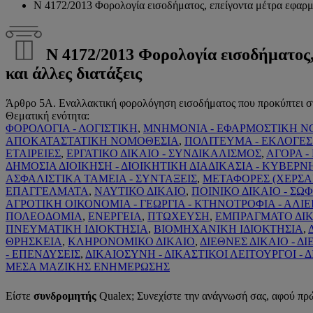
Ν 4172/2013 Φορολογία εισοδήματος, επείγοντα μέτρα εφαρμογ
Ν 4172/2013 Φορολογία εισοδήματος, 
και άλλες διατάξεις
Άρθρο 5Α. Εναλλακτική φορολόγηση εισοδήματος που προκύπτει σ
Θεματική ενότητα:
ΦΟΡΟΛΟΓΙΑ - ΛΟΓΙΣΤΙΚΗ
,
ΜΝΗΜΟΝΙΑ - ΕΦΑΡΜΟΣΤΙΚΗ Ν
ΑΠΟΚΑΤΑΣΤΑΤΙΚΗ ΝΟΜΟΘΕΣΙΑ
,
ΠΟΛΙΤΕΥΜΑ - ΕΚΛΟΓΕΣ
ΕΤΑΙΡΕΙΕΣ
,
ΕΡΓΑΤΙΚΟ ΔΙΚΑΙΟ - ΣΥΝΔΙΚΑΛΙΣΜΟΣ
,
ΑΓΟΡΑ -
ΔΗΜΟΣΙΑ ΔΙΟΙΚΗΣΗ - ΔΙΟΙΚΗΤΙΚΗ ΔΙΑΔΙΚΑΣΙΑ - ΚΥΒΕΡΝ
ΑΣΦΑΛΙΣΤΙΚΑ ΤΑΜΕΙΑ - ΣΥΝΤΑΞΕΙΣ
,
ΜΕΤΑΦΟΡΕΣ (ΧΕΡΣΑ
ΕΠΑΓΓΕΛΜΑΤΑ
,
ΝΑΥΤΙΚΟ ΔΙΚΑΙΟ
,
ΠΟΙΝΙΚΟ ΔΙΚΑΙΟ - Σ
ΑΓΡΟΤΙΚΗ ΟΙΚΟΝΟΜΙΑ - ΓΕΩΡΓΙΑ - ΚΤΗΝΟΤΡΟΦΙΑ - ΑΛΙΕ
ΠΟΛΕΟΔΟΜΙΑ
,
ΕΝΕΡΓΕΙΑ
,
ΠΤΩΧΕΥΣΗ
,
ΕΜΠΡΑΓΜΑΤΟ ΔΙΚ
ΠΝΕΥΜΑΤΙΚΗ ΙΔΙΟΚΤΗΣΙΑ
,
ΒΙΟΜΗΧΑΝΙΚΗ ΙΔΙΟΚΤΗΣΙΑ
,
ΘΡΗΣΚΕΙΑ
,
ΚΛΗΡΟΝΟΜΙΚΟ ΔΙΚΑΙΟ
,
ΔΙΕΘΝΕΣ ΔΙΚΑΙΟ - ΔΙ
- ΕΠΕΝΔΥΣΕΙΣ
,
ΔΙΚΑΙΟΣΥΝΗ - ΔΙΚΑΣΤΙΚΟΙ ΛΕΙΤΟΥΡΓΟΙ - 
ΜΕΣΑ ΜΑΖΙΚΗΣ ΕΝΗΜΕΡΩΣΗΣ
Είστε
συνδρομητής
Qualex; Συνεχίστε την ανάγνωσή σας, αφού πρ