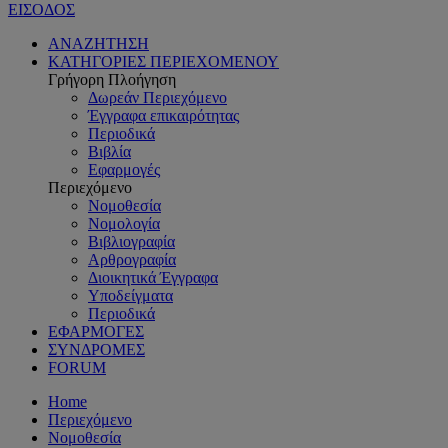
ΕΙΣΟΔΟΣ
ΑΝΑΖΗΤΗΣΗ
ΚΑΤΗΓΟΡΙΕΣ ΠΕΡΙΕΧΟΜΕΝΟΥ
Γρήγορη Πλοήγηση
Δωρεάν Περιεχόμενο
Έγγραφα επικαιρότητας
Περιοδικά
Βιβλία
Εφαρμογές
Περιεχόμενο
Νομοθεσία
Νομολογία
Βιβλιογραφία
Αρθρογραφία
Διοικητικά Έγγραφα
Υποδείγματα
Περιοδικά
ΕΦΑΡΜΟΓΕΣ
ΣΥΝΔΡΟΜΕΣ
FORUM
Home
Περιεχόμενο
Νομοθεσία