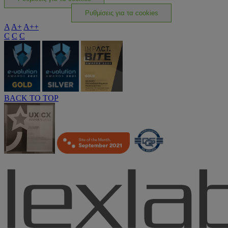
Ρυθμίσεις για τα cookies
A
A+
A++
C
C
C
BACK TO TOP