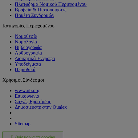
Πλατφόρμα Νομικού Περιεχομένου
Βραβεία & Πιστοποιήσεις
Πακέτα Συνδρομών
Κατηγορίες Περιεχομένου
Νομοθεσία
Νομολογία
Βιβλιογραφία
Αρθρογραφία
Διοικητικά Έγγραφα
Υποδείγματα
Περιοδικά
Χρήσιμοι Σύνδεσμοι
www.nb.org
Επικοινωνία
Συχνές Ερωτήσεις
Δημοσιεύστε στην Qualex
Sitemap
Ρυθμίσεις για τα cookies