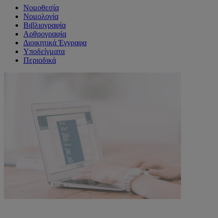
Νομοθεσία
Νομολογία
Βιβλιογραφία
Αρθρογραφία
Διοικητικά Έγγραφα
Υποδείγματα
Περιοδικά