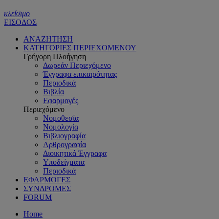
κλείσιμο
ΕΙΣΟΔΟΣ
ΑΝΑΖΗΤΗΣΗ
ΚΑΤΗΓΟΡΙΕΣ ΠΕΡΙΕΧΟΜΕΝΟΥ
Γρήγορη Πλοήγηση
Δωρεάν Περιεχόμενο
Έγγραφα επικαιρότητας
Περιοδικά
Βιβλία
Εφαρμογές
Περιεχόμενο
Νομοθεσία
Νομολογία
Βιβλιογραφία
Αρθρογραφία
Διοικητικά Έγγραφα
Υποδείγματα
Περιοδικά
ΕΦΑΡΜΟΓΕΣ
ΣΥΝΔΡΟΜΕΣ
FORUM
Home