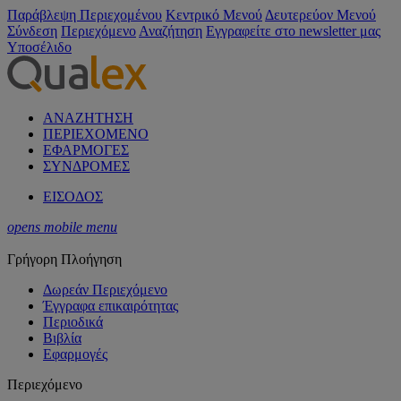
Παράβλεψη Περιεχομένου
Κεντρικό Μενού
Δευτερεύον Μενού
Σύνδεση
Περιεχόμενο
Αναζήτηση
Εγγραφείτε στο newsletter μας
Υποσέλιδο
ΑΝΑΖΗΤΗΣΗ
ΠΕΡΙΕΧΟΜΕΝΟ
ΕΦΑΡΜΟΓΕΣ
ΣΥΝΔΡΟΜΕΣ
ΕΙΣΟΔΟΣ
opens mobile menu
Γρήγορη Πλοήγηση
Δωρεάν Περιεχόμενο
Έγγραφα επικαιρότητας
Περιοδικά
Βιβλία
Εφαρμογές
Περιεχόμενο