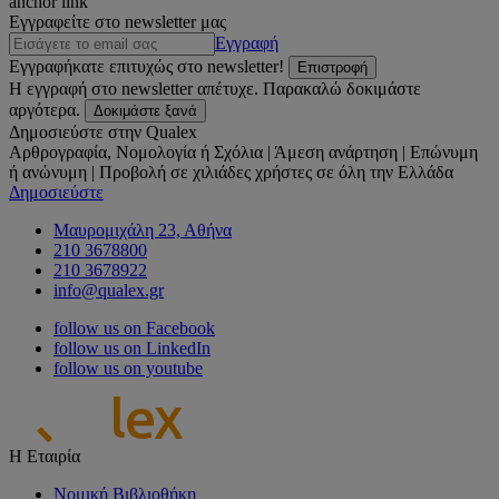
anchor link
Εγγραφείτε στο newsletter μας
Εγγραφή
Εγγραφήκατε επιτυχώς στο newsletter!
Επιστροφή
Η εγγραφή στο newsletter απέτυχε. Παρακαλώ δοκιμάστε
αργότερα.
Δοκιμάστε ξανά
Δημοσιεύστε στην Qualex
Αρθρογραφία, Νομολογία ή Σχόλια | Άμεση ανάρτηση | Επώνυμη
ή ανώνυμη | Προβολή σε χιλιάδες χρήστες σε όλη την Ελλάδα
Δημοσιεύστε
Μαυρομιχάλη 23, Αθήνα
210 3678800
210 3678922
info@qualex.gr
follow us on Facebook
follow us on LinkedIn
follow us on youtube
Η Εταιρία
Νομική Βιβλιοθήκη