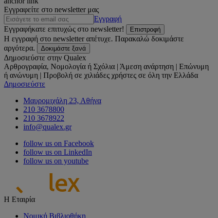
anchor link
Εγγραφείτε στο newsletter μας
Εγγραφή
Εγγραφήκατε επιτυχώς στο newsletter!
Επιστροφή
Η εγγραφή στο newsletter απέτυχε. Παρακαλώ δοκιμάστε
αργότερα.
Δοκιμάστε ξανά
Δημοσιεύστε στην Qualex
Αρθρογραφία, Νομολογία ή Σχόλια | Άμεση ανάρτηση | Επώνυμη
ή ανώνυμη | Προβολή σε χιλιάδες χρήστες σε όλη την Ελλάδα
Δημοσιεύστε
Μαυρομιχάλη 23, Αθήνα
210 3678800
210 3678922
info@qualex.gr
follow us on Facebook
follow us on LinkedIn
follow us on youtube
Η Εταιρία
Νομική Βιβλιοθήκη