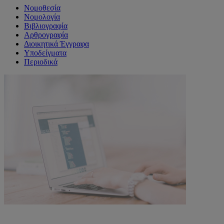
Νομοθεσία
Νομολογία
Βιβλιογραφία
Αρθρογραφία
Διοικητικά Έγγραφα
Υποδείγματα
Περιοδικά