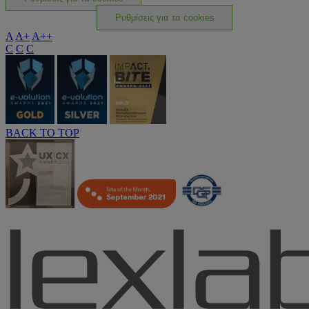
Ρυθμίσεις για τα cookies
A
A+
A++
C
C
C
BACK TO TOP