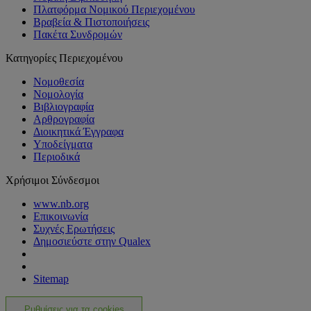
Πλατφόρμα Νομικού Περιεχομένου
Βραβεία & Πιστοποιήσεις
Πακέτα Συνδρομών
Κατηγορίες Περιεχομένου
Νομοθεσία
Νομολογία
Βιβλιογραφία
Αρθρογραφία
Διοικητικά Έγγραφα
Υποδείγματα
Περιοδικά
Χρήσιμοι Σύνδεσμοι
www.nb.org
Επικοινωνία
Συχνές Ερωτήσεις
Δημοσιεύστε στην Qualex
Sitemap
Ρυθμίσεις για τα cookies