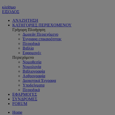
κλείσιμο
ΕΙΣΟΔΟΣ
ΑΝΑΖΗΤΗΣΗ
ΚΑΤΗΓΟΡΙΕΣ ΠΕΡΙΕΧΟΜΕΝΟΥ
Γρήγορη Πλοήγηση
Δωρεάν Περιεχόμενο
Έγγραφα επικαιρότητας
Περιοδικά
Βιβλία
Εφαρμογές
Περιεχόμενο
Νομοθεσία
Νομολογία
Βιβλιογραφία
Αρθρογραφία
Διοικητικά Έγγραφα
Υποδείγματα
Περιοδικά
ΕΦΑΡΜΟΓΕΣ
ΣΥΝΔΡΟΜΕΣ
FORUM
Home