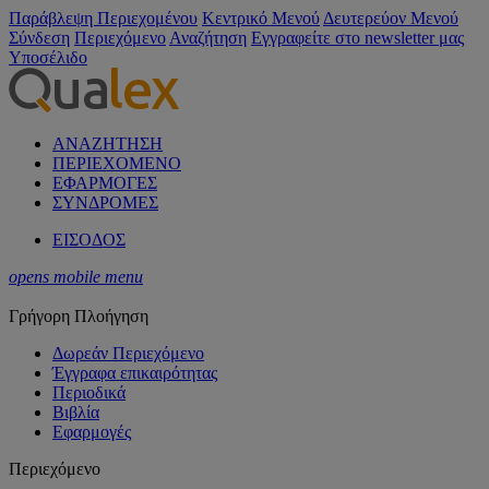
Παράβλεψη Περιεχομένου
Κεντρικό Μενού
Δευτερεύον Μενού
Σύνδεση
Περιεχόμενο
Αναζήτηση
Εγγραφείτε στο newsletter μας
Υποσέλιδο
ΑΝΑΖΗΤΗΣΗ
ΠΕΡΙΕΧΟΜΕΝΟ
ΕΦΑΡΜΟΓΕΣ
ΣΥΝΔΡΟΜΕΣ
ΕΙΣΟΔΟΣ
opens mobile menu
Γρήγορη Πλοήγηση
Δωρεάν Περιεχόμενο
Έγγραφα επικαιρότητας
Περιοδικά
Βιβλία
Εφαρμογές
Περιεχόμενο