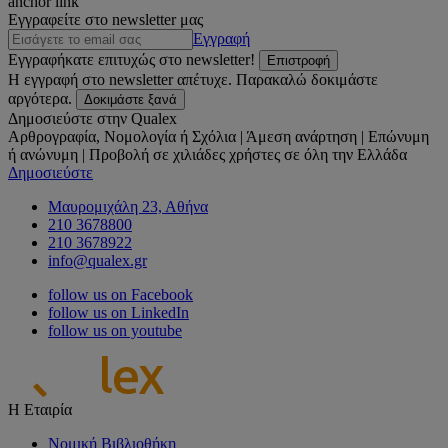
anchor link
Εγγραφείτε στο newsletter μας
Εγγραφή
Εγγραφήκατε επιτυχώς στο newsletter!
Επιστροφή
Η εγγραφή στο newsletter απέτυχε. Παρακαλώ δοκιμάστε
αργότερα.
Δοκιμάστε ξανά
Δημοσιεύστε στην Qualex
Αρθρογραφία, Νομολογία ή Σχόλια | Άμεση ανάρτηση | Επώνυμη
ή ανώνυμη | Προβολή σε χιλιάδες χρήστες σε όλη την Ελλάδα
Δημοσιεύστε
Μαυρομιχάλη 23, Αθήνα
210 3678800
210 3678922
info@qualex.gr
follow us on Facebook
follow us on LinkedIn
follow us on youtube
Η Εταιρία
Νομική Βιβλιοθήκη