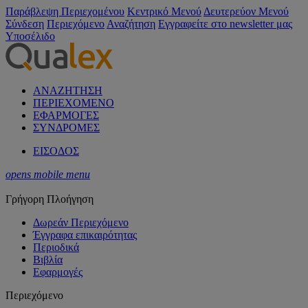
Παράβλεψη Περιεχομένου
Κεντρικό Μενού
Δευτερεύον Μενού
Σύνδεση
Περιεχόμενο
Αναζήτηση
Εγγραφείτε στο newsletter μας
Υποσέλιδο
ΑΝΑΖΗΤΗΣΗ
ΠΕΡΙΕΧΟΜΕΝΟ
ΕΦΑΡΜΟΓΕΣ
ΣΥΝΔΡΟΜΕΣ
ΕΙΣΟΔΟΣ
opens mobile menu
Γρήγορη Πλοήγηση
Δωρεάν Περιεχόμενο
Έγγραφα επικαιρότητας
Περιοδικά
Βιβλία
Εφαρμογές
Περιεχόμενο