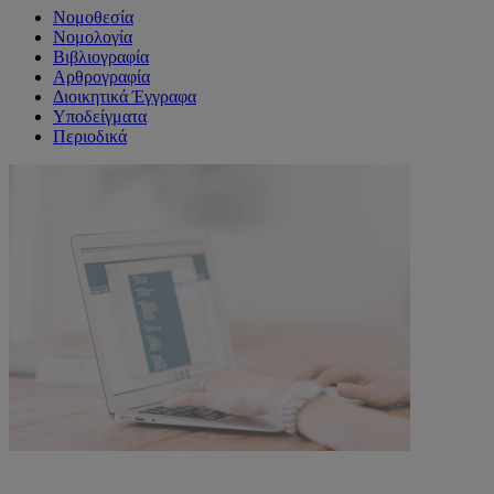
Νομοθεσία
Νομολογία
Βιβλιογραφία
Αρθρογραφία
Διοικητικά Έγγραφα
Υποδείγματα
Περιοδικά