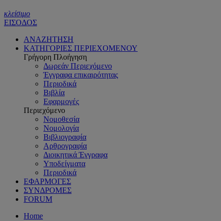
κλείσιμο
ΕΙΣΟΔΟΣ
ΑΝΑΖΗΤΗΣΗ
ΚΑΤΗΓΟΡΙΕΣ ΠΕΡΙΕΧΟΜΕΝΟΥ
Γρήγορη Πλοήγηση
Δωρεάν Περιεχόμενο
Έγγραφα επικαιρότητας
Περιοδικά
Βιβλία
Εφαρμογές
Περιεχόμενο
Νομοθεσία
Νομολογία
Βιβλιογραφία
Αρθρογραφία
Διοικητικά Έγγραφα
Υποδείγματα
Περιοδικά
ΕΦΑΡΜΟΓΕΣ
ΣΥΝΔΡΟΜΕΣ
FORUM
Home