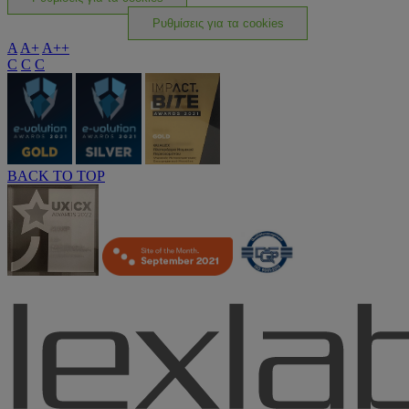
Ρυθμίσεις για τα cookies
A
A+
A++
C
C
C
BACK TO TOP