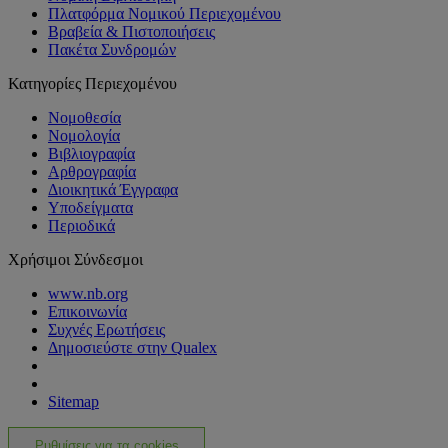
Πλατφόρμα Νομικού Περιεχομένου
Βραβεία & Πιστοποιήσεις
Πακέτα Συνδρομών
Κατηγορίες Περιεχομένου
Νομοθεσία
Νομολογία
Βιβλιογραφία
Αρθρογραφία
Διοικητικά Έγγραφα
Υποδείγματα
Περιοδικά
Χρήσιμοι Σύνδεσμοι
www.nb.org
Επικοινωνία
Συχνές Ερωτήσεις
Δημοσιεύστε στην Qualex
Sitemap
Ρυθμίσεις για τα cookies