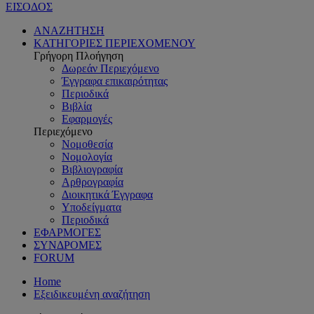
ΕΙΣΟΔΟΣ
ΑΝΑΖΗΤΗΣΗ
ΚΑΤΗΓΟΡΙΕΣ ΠΕΡΙΕΧΟΜΕΝΟΥ
Γρήγορη Πλοήγηση
Δωρεάν Περιεχόμενο
Έγγραφα επικαιρότητας
Περιοδικά
Βιβλία
Εφαρμογές
Περιεχόμενο
Νομοθεσία
Νομολογία
Βιβλιογραφία
Αρθρογραφία
Διοικητικά Έγγραφα
Υποδείγματα
Περιοδικά
ΕΦΑΡΜΟΓΕΣ
ΣΥΝΔΡΟΜΕΣ
FORUM
Home
Εξειδικευμένη αναζήτηση