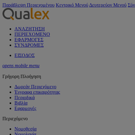
Παράβλεψη Περιεχομένου
Κεντρικό Μενού
Δευτερεύον Μενού
Σύν
ΑΝΑΖΗΤΗΣΗ
ΠΕΡΙΕΧΟΜΕΝΟ
ΕΦΑΡΜΟΓΕΣ
ΣΥΝΔΡΟΜΕΣ
ΕΙΣΟΔΟΣ
opens mobile menu
Γρήγορη Πλοήγηση
Δωρεάν Περιεχόμενο
Έγγραφα επικαιρότητας
Περιοδικά
Βιβλία
Εφαρμογές
Περιεχόμενο
Νομοθεσία
Νομολογία