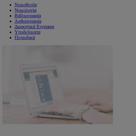
Νομοθεσία
Νομολογία
Βιβλιογραφία
Αρθρογραφία
Διοικητικά Έγγραφα
Υποδείγματα
Περιοδικά