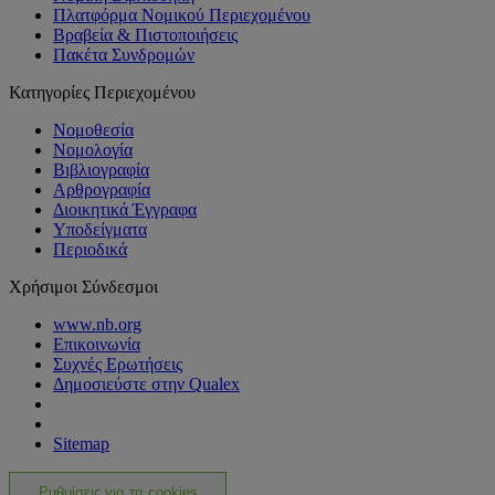
Πλατφόρμα Νομικού Περιεχομένου
Βραβεία & Πιστοποιήσεις
Πακέτα Συνδρομών
Κατηγορίες Περιεχομένου
Νομοθεσία
Νομολογία
Βιβλιογραφία
Αρθρογραφία
Διοικητικά Έγγραφα
Υποδείγματα
Περιοδικά
Χρήσιμοι Σύνδεσμοι
www.nb.org
Επικοινωνία
Συχνές Ερωτήσεις
Δημοσιεύστε στην Qualex
Sitemap
Ρυθμίσεις για τα cookies