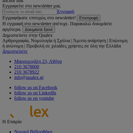
anchor link
Εγγραφείτε στο newsletter μας
Εγγραφή
Εγγραφήκατε επιτυχώς στο newsletter!
Επιστροφή
Η εγγραφή στο newsletter απέτυχε. Παρακαλώ δοκιμάστε
αργότερα.
Δοκιμάστε ξανά
Δημοσιεύστε στην Qualex
Αρθρογραφία, Νομολογία ή Σχόλια | Άμεση ανάρτηση | Επώνυμη
ή ανώνυμη | Προβολή σε χιλιάδες χρήστες σε όλη την Ελλάδα
Δημοσιεύστε
Μαυρομιχάλη 23, Αθήνα
210 3678800
210 3678922
info@qualex.gr
follow us on Facebook
follow us on LinkedIn
follow us on youtube
Η Εταιρία
Νομική Βιβλιοθήκη