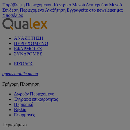
Παράβλεψη Περιεχομένου
Κεντρικό Μενού
Δευτερεύον Μενού
Σύνδεση
Περιεχόμενο
Αναζήτηση
Εγγραφείτε στο newsletter μας
Υποσέλιδο
ΑΝΑΖΗΤΗΣΗ
ΠΕΡΙΕΧΟΜΕΝΟ
ΕΦΑΡΜΟΓΕΣ
ΣΥΝΔΡΟΜΕΣ
ΕΙΣΟΔΟΣ
opens mobile menu
Γρήγορη Πλοήγηση
Δωρεάν Περιεχόμενο
Έγγραφα επικαιρότητας
Περιοδικά
Βιβλία
Εφαρμογές
Περιεχόμενο