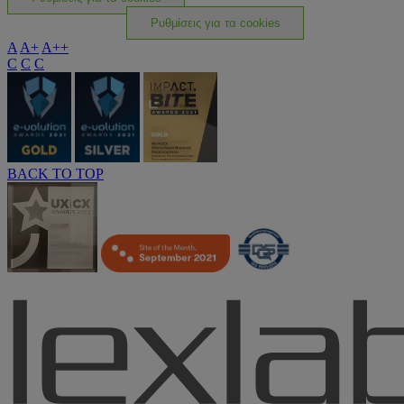
Ρυθμίσεις για τα cookies
A
A+
A++
C
C
C
BACK TO TOP