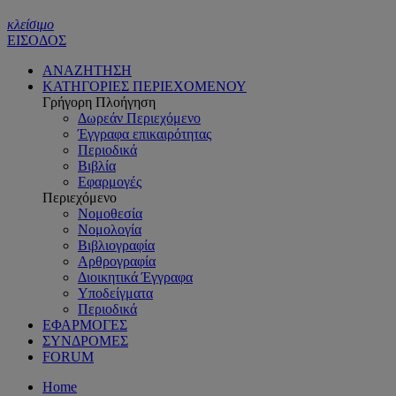
κλείσιμο
ΕΙΣΟΔΟΣ
ΑΝΑΖΗΤΗΣΗ
ΚΑΤΗΓΟΡΙΕΣ ΠΕΡΙΕΧΟΜΕΝΟΥ
Γρήγορη Πλοήγηση
Δωρεάν Περιεχόμενο
Έγγραφα επικαιρότητας
Περιοδικά
Βιβλία
Εφαρμογές
Περιεχόμενο
Νομοθεσία
Νομολογία
Βιβλιογραφία
Αρθρογραφία
Διοικητικά Έγγραφα
Υποδείγματα
Περιοδικά
ΕΦΑΡΜΟΓΕΣ
ΣΥΝΔΡΟΜΕΣ
FORUM
Home