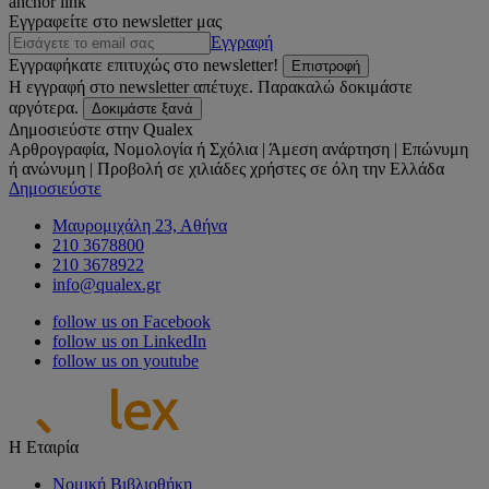
anchor link
Εγγραφείτε στο newsletter μας
Εγγραφή
Εγγραφήκατε επιτυχώς στο newsletter!
Επιστροφή
Η εγγραφή στο newsletter απέτυχε. Παρακαλώ δοκιμάστε
αργότερα.
Δοκιμάστε ξανά
Δημοσιεύστε στην Qualex
Αρθρογραφία, Νομολογία ή Σχόλια | Άμεση ανάρτηση | Επώνυμη
ή ανώνυμη | Προβολή σε χιλιάδες χρήστες σε όλη την Ελλάδα
Δημοσιεύστε
Μαυρομιχάλη 23, Αθήνα
210 3678800
210 3678922
info@qualex.gr
follow us on Facebook
follow us on LinkedIn
follow us on youtube
Η Εταιρία
Νομική Βιβλιοθήκη