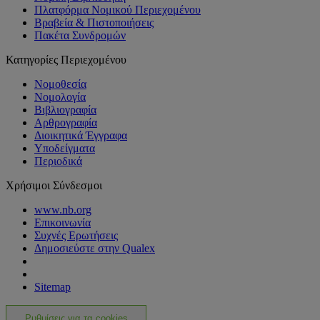
Πλατφόρμα Νομικού Περιεχομένου
Βραβεία & Πιστοποιήσεις
Πακέτα Συνδρομών
Κατηγορίες Περιεχομένου
Νομοθεσία
Νομολογία
Βιβλιογραφία
Αρθρογραφία
Διοικητικά Έγγραφα
Υποδείγματα
Περιοδικά
Χρήσιμοι Σύνδεσμοι
www.nb.org
Επικοινωνία
Συχνές Ερωτήσεις
Δημοσιεύστε στην Qualex
Sitemap
Ρυθμίσεις για τα cookies