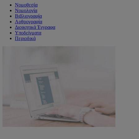
Νομοθεσία
Νομολογία
Βιβλιογραφία
Αρθρογραφία
Διοικητικά Έγγραφα
Υποδείγματα
Περιοδικά