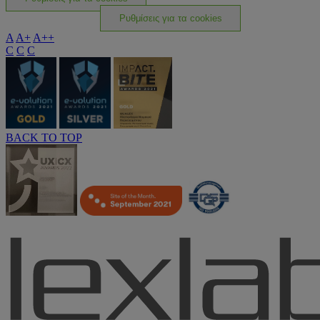
Ρυθμίσεις για τα cookies
A
A+
A++
C
C
C
BACK TO TOP