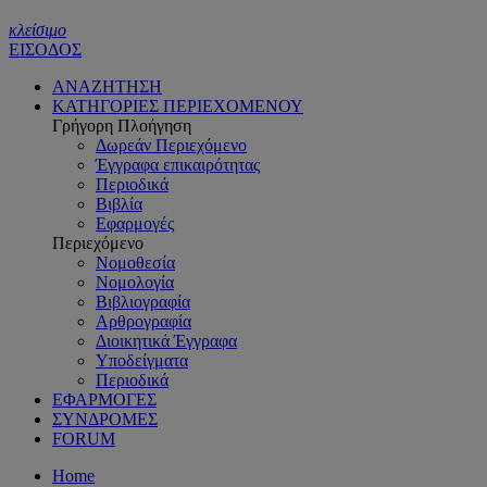
κλείσιμο
ΕΙΣΟΔΟΣ
ΑΝΑΖΗΤΗΣΗ
ΚΑΤΗΓΟΡΙΕΣ ΠΕΡΙΕΧΟΜΕΝΟΥ
Γρήγορη Πλοήγηση
Δωρεάν Περιεχόμενο
Έγγραφα επικαιρότητας
Περιοδικά
Βιβλία
Εφαρμογές
Περιεχόμενο
Νομοθεσία
Νομολογία
Βιβλιογραφία
Αρθρογραφία
Διοικητικά Έγγραφα
Υποδείγματα
Περιοδικά
ΕΦΑΡΜΟΓΕΣ
ΣΥΝΔΡΟΜΕΣ
FORUM
Home