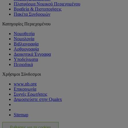
Πλατφόρμα Νομικού Περιεχομένου
Βραβεία & Πιστοποιήσεις
Πακέτα Συνδρομών
Κατηγορίες Περιεχομένου
Νομοθεσία
Νομολογία
Βιβλιογραφία
Αρθρογραφία
Διοικητικά Έγγραφα
Υποδείγματα
Περιοδικά
Χρήσιμοι Σύνδεσμοι
www.nb.org
Επικοινωνία
Συχνές Ερωτήσεις
Δημοσιεύστε στην Qualex
Sitemap
Ρυθμίσεις για τα cookies