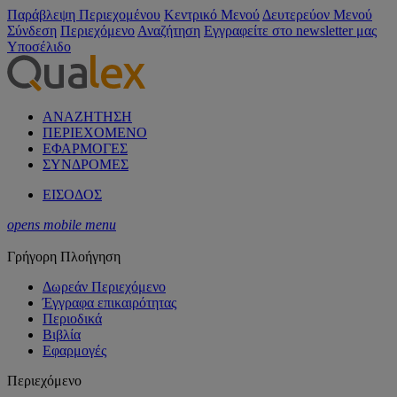
Παράβλεψη Περιεχομένου
Κεντρικό Μενού
Δευτερεύον Μενού
Σύνδεση
Περιεχόμενο
Αναζήτηση
Εγγραφείτε στο newsletter μας
Υποσέλιδο
ΑΝΑΖΗΤΗΣΗ
ΠΕΡΙΕΧΟΜΕΝΟ
ΕΦΑΡΜΟΓΕΣ
ΣΥΝΔΡΟΜΕΣ
ΕΙΣΟΔΟΣ
opens mobile menu
Γρήγορη Πλοήγηση
Δωρεάν Περιεχόμενο
Έγγραφα επικαιρότητας
Περιοδικά
Βιβλία
Εφαρμογές
Περιεχόμενο