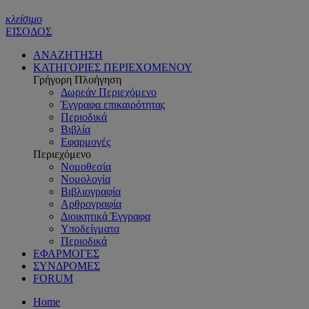
κλείσιμο
ΕΙΣΟΔΟΣ
ΑΝΑΖΗΤΗΣΗ
ΚΑΤΗΓΟΡΙΕΣ ΠΕΡΙΕΧΟΜΕΝΟΥ
Γρήγορη Πλοήγηση
Δωρεάν Περιεχόμενο
Έγγραφα επικαιρότητας
Περιοδικά
Βιβλία
Εφαρμογές
Περιεχόμενο
Νομοθεσία
Νομολογία
Βιβλιογραφία
Αρθρογραφία
Διοικητικά Έγγραφα
Υποδείγματα
Περιοδικά
ΕΦΑΡΜΟΓΕΣ
ΣΥΝΔΡΟΜΕΣ
FORUM
Home