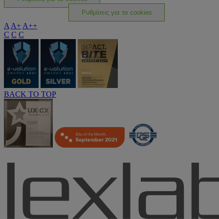
Ρυθμίσεις για τα cookies
A
A+
A++
C
C
C
BACK TO TOP