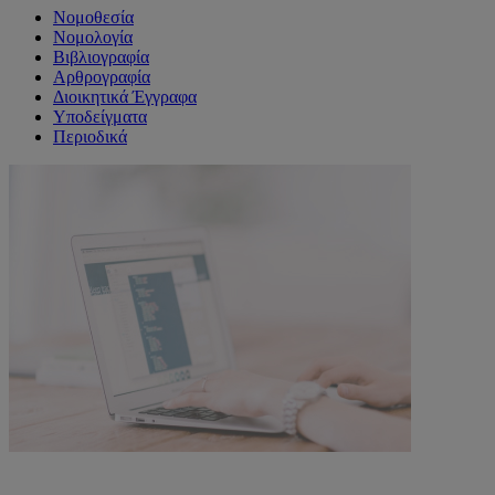
Νομοθεσία
Νομολογία
Βιβλιογραφία
Αρθρογραφία
Διοικητικά Έγγραφα
Υποδείγματα
Περιοδικά