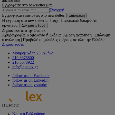
anchor link
Εγγραφείτε στο newsletter μας
Εγγραφή
Εγγραφήκατε επιτυχώς στο newsletter!
Επιστροφή
Η εγγραφή στο newsletter απέτυχε. Παρακαλώ δοκιμάστε
αργότερα.
Δοκιμάστε ξανά
Δημοσιεύστε στην Qualex
Αρθρογραφία, Νομολογία ή Σχόλια | Άμεση ανάρτηση | Επώνυμη
ή ανώνυμη | Προβολή σε χιλιάδες χρήστες σε όλη την Ελλάδα
Δημοσιεύστε
Μαυρομιχάλη 23, Αθήνα
210 3678800
210 3678922
info@qualex.gr
follow us on Facebook
follow us on LinkedIn
follow us on youtube
Η Εταιρία
Νομική Βιβλιοθήκη