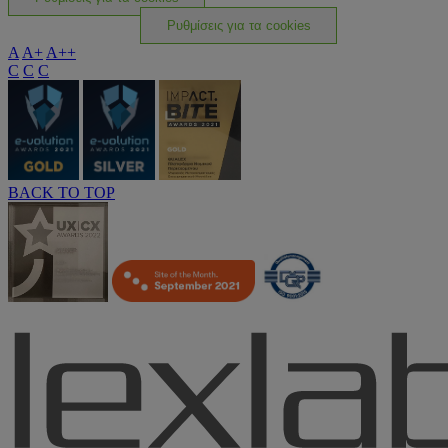
Ρυθμίσεις για τα cookies
A
A+
A++
C
C
C
BACK TO TOP