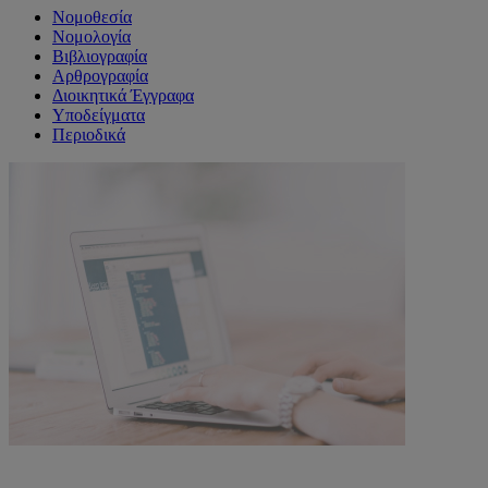
Νομοθεσία
Νομολογία
Βιβλιογραφία
Αρθρογραφία
Διοικητικά Έγγραφα
Υποδείγματα
Περιοδικά