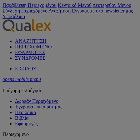
Παράβλεψη Περιεχομένου
Κεντρικό Μενού
Δευτερεύον Μενού
Σύνδεση
Περιεχόμενο
Αναζήτηση
Εγγραφείτε στο newsletter μας
Υποσέλιδο
ΑΝΑΖΗΤΗΣΗ
ΠΕΡΙΕΧΟΜΕΝΟ
ΕΦΑΡΜΟΓΕΣ
ΣΥΝΔΡΟΜΕΣ
ΕΙΣΟΔΟΣ
opens mobile menu
Γρήγορη Πλοήγηση
Δωρεάν Περιεχόμενο
Έγγραφα επικαιρότητας
Περιοδικά
Βιβλία
Εφαρμογές
Περιεχόμενο