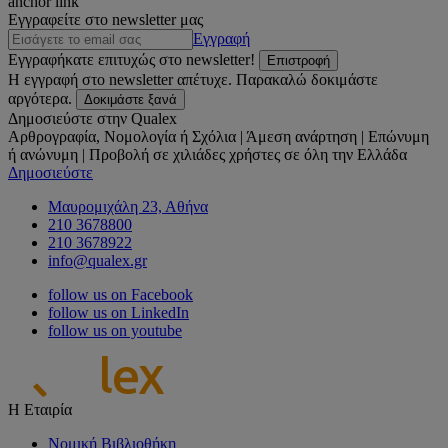
anchor link
Εγγραφείτε στο newsletter μας
Εγγραφή
Εγγραφήκατε επιτυχώς στο newsletter!
Επιστροφή
Η εγγραφή στο newsletter απέτυχε. Παρακαλώ δοκιμάστε
αργότερα.
Δοκιμάστε ξανά
Δημοσιεύστε στην Qualex
Αρθρογραφία, Νομολογία ή Σχόλια | Άμεση ανάρτηση | Επώνυμη
ή ανώνυμη | Προβολή σε χιλιάδες χρήστες σε όλη την Ελλάδα
Δημοσιεύστε
Μαυρομιχάλη 23, Αθήνα
210 3678800
210 3678922
info@qualex.gr
follow us on Facebook
follow us on LinkedIn
follow us on youtube
Η Εταιρία
Νομική Βιβλιοθήκη