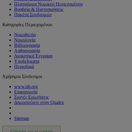
Πλατφόρμα Νομικού Περιεχομένου
Βραβεία & Πιστοποιήσεις
Πακέτα Συνδρομών
Κατηγορίες Περιεχομένου
Νομοθεσία
Νομολογία
Βιβλιογραφία
Αρθρογραφία
Διοικητικά Έγγραφα
Υποδείγματα
Περιοδικά
Χρήσιμοι Σύνδεσμοι
www.nb.org
Επικοινωνία
Συχνές Ερωτήσεις
Δημοσιεύστε στην Qualex
Sitemap
Ρυθμίσεις για τα cookies