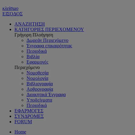
κλείσιμο
ΕΙΣΟΔΟΣ
ΑΝΑΖΗΤΗΣΗ
ΚΑΤΗΓΟΡΙΕΣ ΠΕΡΙΕΧΟΜΕΝΟΥ
Γρήγορη Πλοήγηση
Δωρεάν Περιεχόμενο
Έγγραφα επικαιρότητας
Περιοδικά
Βιβλία
Εφαρμογές
Περιεχόμενο
Νομοθεσία
Νομολογία
Βιβλιογραφία
Αρθρογραφία
Διοικητικά Έγγραφα
Υποδείγματα
Περιοδικά
ΕΦΑΡΜΟΓΕΣ
ΣΥΝΔΡΟΜΕΣ
FORUM
Home