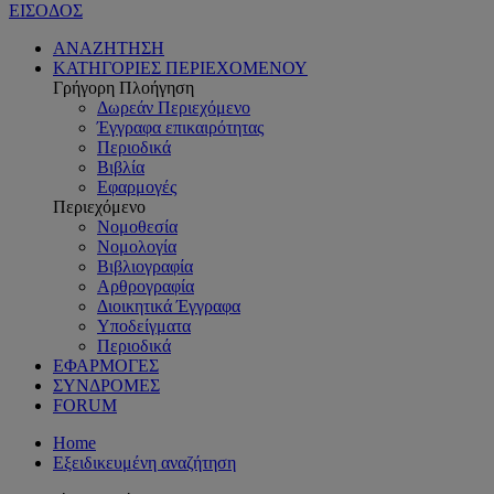
ΕΙΣΟΔΟΣ
ΑΝΑΖΗΤΗΣΗ
ΚΑΤΗΓΟΡΙΕΣ ΠΕΡΙΕΧΟΜΕΝΟΥ
Γρήγορη Πλοήγηση
Δωρεάν Περιεχόμενο
Έγγραφα επικαιρότητας
Περιοδικά
Βιβλία
Εφαρμογές
Περιεχόμενο
Νομοθεσία
Νομολογία
Βιβλιογραφία
Αρθρογραφία
Διοικητικά Έγγραφα
Υποδείγματα
Περιοδικά
ΕΦΑΡΜΟΓΕΣ
ΣΥΝΔΡΟΜΕΣ
FORUM
Home
Εξειδικευμένη αναζήτηση