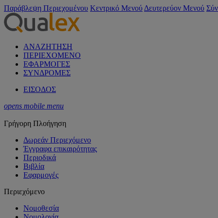
Παράβλεψη Περιεχομένου
Κεντρικό Μενού
Δευτερεύον Μενού
Σύν
ΑΝΑΖΗΤΗΣΗ
ΠΕΡΙΕΧΟΜΕΝΟ
ΕΦΑΡΜΟΓΕΣ
ΣΥΝΔΡΟΜΕΣ
ΕΙΣΟΔΟΣ
opens mobile menu
Γρήγορη Πλοήγηση
Δωρεάν Περιεχόμενο
Έγγραφα επικαιρότητας
Περιοδικά
Βιβλία
Εφαρμογές
Περιεχόμενο
Νομοθεσία
Νομολογία