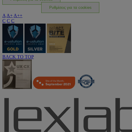
Ρυθμίσεις για τα cookies
A
A+
A++
C
C
C
BACK TO TOP