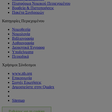
Πλατφόρμα Νομικού Περιεχομένου
Βραβεία & Πιστοποιήσεις
Πακέτα Συνδρομών
Κατηγορίες Περιεχομένου
Νομοθεσία
Νομολογία
Βιβλιογραφία
Αρθρογραφία
Διοικητικά Έγγραφα
Υποδείγματα
Περιοδικά
Χρήσιμοι Σύνδεσμοι
www.nb.org
Επικοινωνία
Συχνές Ερωτήσεις
Δημοσιεύστε στην Qualex
Sitemap
Ρυθμίσεις για τα cookies