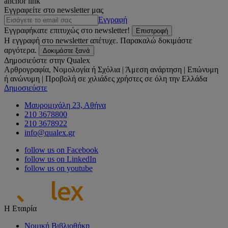
anchor link
Εγγραφείτε στο newsletter μας
Εγγραφή
Εγγραφήκατε επιτυχώς στο newsletter!
Επιστροφή
Η εγγραφή στο newsletter απέτυχε. Παρακαλώ δοκιμάστε
αργότερα.
Δοκιμάστε ξανά
Δημοσιεύστε στην Qualex
Αρθρογραφία, Νομολογία ή Σχόλια | Άμεση ανάρτηση | Επώνυμη
ή ανώνυμη | Προβολή σε χιλιάδες χρήστες σε όλη την Ελλάδα
Δημοσιεύστε
Μαυρομιχάλη 23, Αθήνα
210 3678800
210 3678922
info@qualex.gr
follow us on Facebook
follow us on LinkedIn
follow us on youtube
Η Εταιρία
Νομική Βιβλιοθήκη