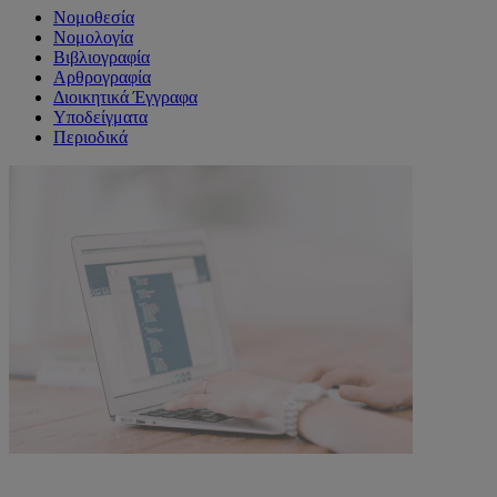
Νομοθεσία
Νομολογία
Βιβλιογραφία
Αρθρογραφία
Διοικητικά Έγγραφα
Υποδείγματα
Περιοδικά