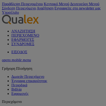
Παράβλεψη Περιεχομένου
Κεντρικό Μενού
Δευτερεύον Μενού
Σύνδεση
Περιεχόμενο
Αναζήτηση
Εγγραφείτε στο newsletter μας
Υποσέλιδο
ΑΝΑΖΗΤΗΣΗ
ΠΕΡΙΕΧΟΜΕΝΟ
ΕΦΑΡΜΟΓΕΣ
ΣΥΝΔΡΟΜΕΣ
ΕΙΣΟΔΟΣ
opens mobile menu
Γρήγορη Πλοήγηση
Δωρεάν Περιεχόμενο
Έγγραφα επικαιρότητας
Περιοδικά
Βιβλία
Εφαρμογές
Περιεχόμενο