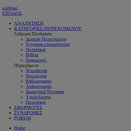
κλείσιμο
ΕΙΣΟΔΟΣ
ΑΝΑΖΗΤΗΣΗ
ΚΑΤΗΓΟΡΙΕΣ ΠΕΡΙΕΧΟΜΕΝΟΥ
Γρήγορη Πλοήγηση
Δωρεάν Περιεχόμενο
Έγγραφα επικαιρότητας
Περιοδικά
Βιβλία
Εφαρμογές
Περιεχόμενο
Νομοθεσία
Νομολογία
Βιβλιογραφία
Αρθρογραφία
Διοικητικά Έγγραφα
Υποδείγματα
Περιοδικά
ΕΦΑΡΜΟΓΕΣ
ΣΥΝΔΡΟΜΕΣ
FORUM
Home