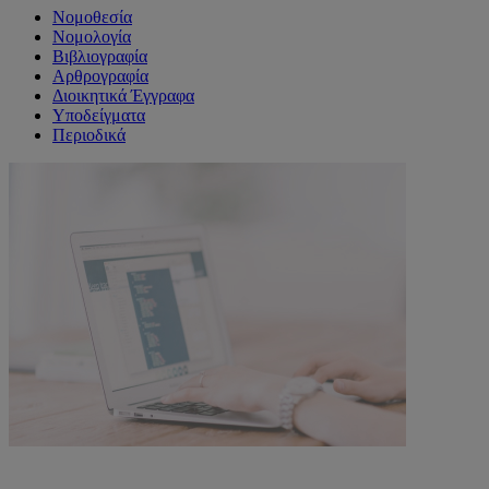
Νομοθεσία
Νομολογία
Βιβλιογραφία
Αρθρογραφία
Διοικητικά Έγγραφα
Υποδείγματα
Περιοδικά