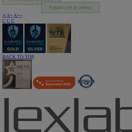
Ρυθμίσεις για τα cookies
A
A+
A++
C
C
C
BACK TO TOP