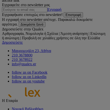
anchor link
Εγγραφείτε στο newsletter μας
Εγγραφή
Εγγραφήκατε επιτυχώς στο newsletter!
Επιστροφή
Η εγγραφή στο newsletter απέτυχε. Παρακαλώ δοκιμάστε
αργότερα.
Δοκιμάστε ξανά
Δημοσιεύστε στην Qualex
Αρθρογραφία, Νομολογία ή Σχόλια | Άμεση ανάρτηση | Επώνυμη
ή ανώνυμη | Προβολή σε χιλιάδες χρήστες σε όλη την Ελλάδα
Δημοσιεύστε
Μαυρομιχάλη 23, Αθήνα
210 3678800
210 3678922
info@qualex.gr
follow us on Facebook
follow us on LinkedIn
follow us on youtube
Η Εταιρία
Νομική Βιβλιοθήκη