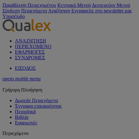
Παράβλεψη Περιεχομένου
Κεντρικό Μενού
Δευτερεύον Μενού
Σύνδεση
Περιεχόμενο
Αναζήτηση
Εγγραφείτε στο newsletter μας
Υποσέλιδο
ΑΝΑΖΗΤΗΣΗ
ΠΕΡΙΕΧΟΜΕΝΟ
ΕΦΑΡΜΟΓΕΣ
ΣΥΝΔΡΟΜΕΣ
ΕΙΣΟΔΟΣ
opens mobile menu
Γρήγορη Πλοήγηση
Δωρεάν Περιεχόμενο
Έγγραφα επικαιρότητας
Περιοδικά
Βιβλία
Εφαρμογές
Περιεχόμενο