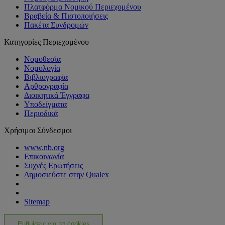
Πλατφόρμα Νομικού Περιεχομένου
Βραβεία & Πιστοποιήσεις
Πακέτα Συνδρομών
Κατηγορίες Περιεχομένου
Νομοθεσία
Νομολογία
Βιβλιογραφία
Αρθρογραφία
Διοικητικά Έγγραφα
Υποδείγματα
Περιοδικά
Χρήσιμοι Σύνδεσμοι
www.nb.org
Επικοινωνία
Συχνές Ερωτήσεις
Δημοσιεύστε στην Qualex
Sitemap
Ρυθμίσεις για τα cookies