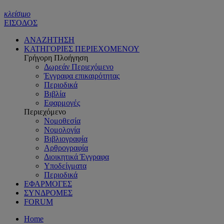
κλείσιμο
ΕΙΣΟΔΟΣ
ΑΝΑΖΗΤΗΣΗ
ΚΑΤΗΓΟΡΙΕΣ ΠΕΡΙΕΧΟΜΕΝΟΥ
Γρήγορη Πλοήγηση
Δωρεάν Περιεχόμενο
Έγγραφα επικαιρότητας
Περιοδικά
Βιβλία
Εφαρμογές
Περιεχόμενο
Νομοθεσία
Νομολογία
Βιβλιογραφία
Αρθρογραφία
Διοικητικά Έγγραφα
Υποδείγματα
Περιοδικά
ΕΦΑΡΜΟΓΕΣ
ΣΥΝΔΡΟΜΕΣ
FORUM
Home