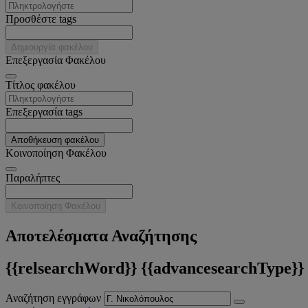
Προσθέστε tags
Δημιουργία φακέλου
Επεξεργασία Φακέλου
Tίτλος φακέλου
Επεξεργασία tags
Αποθήκευση φακέλου
Κοινοποίηση Φακέλου
Παραλήπτες
Κοινοποίηση Φακέλου
Αποτελέσματα Αναζήτησης
{{relsearchWord}} {{advancesearchType}}
Αναζήτηση εγγράφων