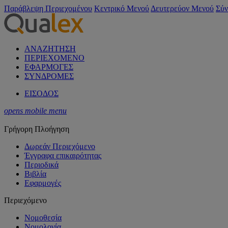
Παράβλεψη Περιεχομένου
Κεντρικό Μενού
Δευτερεύον Μενού
Σύν
ΑΝΑΖΗΤΗΣΗ
ΠΕΡΙΕΧΟΜΕΝΟ
ΕΦΑΡΜΟΓΕΣ
ΣΥΝΔΡΟΜΕΣ
ΕΙΣΟΔΟΣ
opens mobile menu
Γρήγορη Πλοήγηση
Δωρεάν Περιεχόμενο
Έγγραφα επικαιρότητας
Περιοδικά
Βιβλία
Εφαρμογές
Περιεχόμενο
Νομοθεσία
Νομολογία