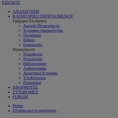
ΕΙΣΟΔΟΣ
ΑΝΑΖΗΤΗΣΗ
ΚΑΤΗΓΟΡΙΕΣ ΠΕΡΙΕΧΟΜΕΝΟΥ
Γρήγορη Πλοήγηση
Δωρεάν Περιεχόμενο
Έγγραφα επικαιρότητας
Περιοδικά
Βιβλία
Εφαρμογές
Περιεχόμενο
Νομοθεσία
Νομολογία
Βιβλιογραφία
Αρθρογραφία
Διοικητικά Έγγραφα
Υποδείγματα
Περιοδικά
ΕΦΑΡΜΟΓΕΣ
ΣΥΝΔΡΟΜΕΣ
FORUM
Home
Εξειδικευμένη αναζήτηση