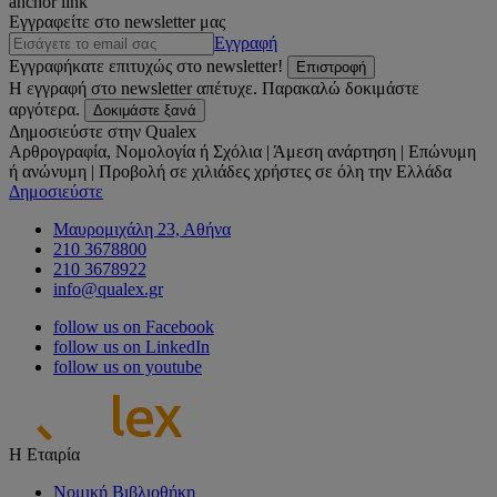
anchor link
Εγγραφείτε στο newsletter μας
Εγγραφή
Εγγραφήκατε επιτυχώς στο newsletter!
Επιστροφή
Η εγγραφή στο newsletter απέτυχε. Παρακαλώ δοκιμάστε
αργότερα.
Δοκιμάστε ξανά
Δημοσιεύστε στην Qualex
Αρθρογραφία, Νομολογία ή Σχόλια | Άμεση ανάρτηση | Επώνυμη
ή ανώνυμη | Προβολή σε χιλιάδες χρήστες σε όλη την Ελλάδα
Δημοσιεύστε
Μαυρομιχάλη 23, Αθήνα
210 3678800
210 3678922
info@qualex.gr
follow us on Facebook
follow us on LinkedIn
follow us on youtube
Η Εταιρία
Νομική Βιβλιοθήκη