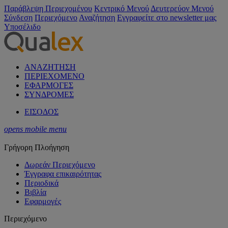
Παράβλεψη Περιεχομένου
Κεντρικό Μενού
Δευτερεύον Μενού
Σύνδεση
Περιεχόμενο
Αναζήτηση
Εγγραφείτε στο newsletter μας
Υποσέλιδο
ΑΝΑΖΗΤΗΣΗ
ΠΕΡΙΕΧΟΜΕΝΟ
ΕΦΑΡΜΟΓΕΣ
ΣΥΝΔΡΟΜΕΣ
ΕΙΣΟΔΟΣ
opens mobile menu
Γρήγορη Πλοήγηση
Δωρεάν Περιεχόμενο
Έγγραφα επικαιρότητας
Περιοδικά
Βιβλία
Εφαρμογές
Περιεχόμενο