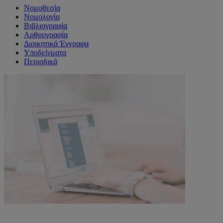
Νομοθεσία
Νομολογία
Βιβλιογραφία
Αρθρογραφία
Διοικητικά Έγγραφα
Υποδείγματα
Περιοδικά