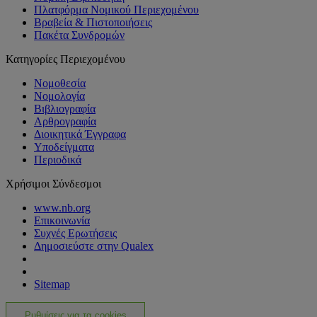
Πλατφόρμα Νομικού Περιεχομένου
Βραβεία & Πιστοποιήσεις
Πακέτα Συνδρομών
Κατηγορίες Περιεχομένου
Νομοθεσία
Νομολογία
Βιβλιογραφία
Αρθρογραφία
Διοικητικά Έγγραφα
Υποδείγματα
Περιοδικά
Χρήσιμοι Σύνδεσμοι
www.nb.org
Επικοινωνία
Συχνές Ερωτήσεις
Δημοσιεύστε στην Qualex
Sitemap
Ρυθμίσεις για τα cookies