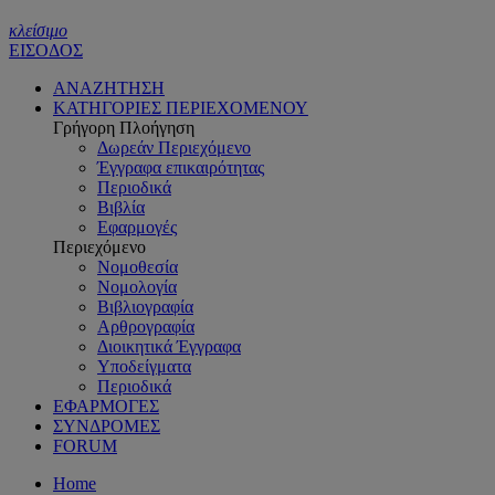
κλείσιμο
ΕΙΣΟΔΟΣ
ΑΝΑΖΗΤΗΣΗ
ΚΑΤΗΓΟΡΙΕΣ ΠΕΡΙΕΧΟΜΕΝΟΥ
Γρήγορη Πλοήγηση
Δωρεάν Περιεχόμενο
Έγγραφα επικαιρότητας
Περιοδικά
Βιβλία
Εφαρμογές
Περιεχόμενο
Νομοθεσία
Νομολογία
Βιβλιογραφία
Αρθρογραφία
Διοικητικά Έγγραφα
Υποδείγματα
Περιοδικά
ΕΦΑΡΜΟΓΕΣ
ΣΥΝΔΡΟΜΕΣ
FORUM
Home