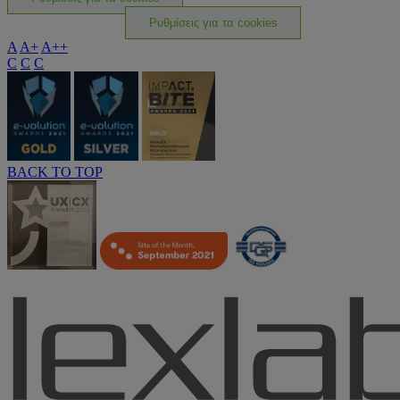
Ρυθμίσεις για τα cookies
A
A+
A++
C
C
C
BACK TO TOP