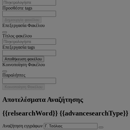
Προσθέστε tags
Δημιουργία φακέλου
Επεξεργασία Φακέλου
Tίτλος φακέλου
Επεξεργασία tags
Αποθήκευση φακέλου
Κοινοποίηση Φακέλου
Παραλήπτες
Κοινοποίηση Φακέλου
Αποτελέσματα Αναζήτησης
{{relsearchWord}} {{advancesearchType}}
Αναζήτηση εγγράφων