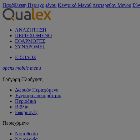
Παράβλεψη Περιεχομένου
Κεντρικό Μενού
Δευτερεύον Μενού
Σύν
ΑΝΑΖΗΤΗΣΗ
ΠΕΡΙΕΧΟΜΕΝΟ
ΕΦΑΡΜΟΓΕΣ
ΣΥΝΔΡΟΜΕΣ
ΕΙΣΟΔΟΣ
opens mobile menu
Γρήγορη Πλοήγηση
Δωρεάν Περιεχόμενο
Έγγραφα επικαιρότητας
Περιοδικά
Βιβλία
Εφαρμογές
Περιεχόμενο
Νομοθεσία
Νομολογία