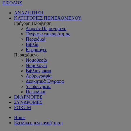
ΕΙΣΟΔΟΣ
ΑΝΑΖΗΤΗΣΗ
ΚΑΤΗΓΟΡΙΕΣ ΠΕΡΙΕΧΟΜΕΝΟΥ
Γρήγορη Πλοήγηση
Δωρεάν Περιεχόμενο
Έγγραφα επικαιρότητας
Περιοδικά
Βιβλία
Εφαρμογές
Περιεχόμενο
Νομοθεσία
Νομολογία
Βιβλιογραφία
Αρθρογραφία
Διοικητικά Έγγραφα
Υποδείγματα
Περιοδικά
ΕΦΑΡΜΟΓΕΣ
ΣΥΝΔΡΟΜΕΣ
FORUM
Home
Εξειδικευμένη αναζήτηση