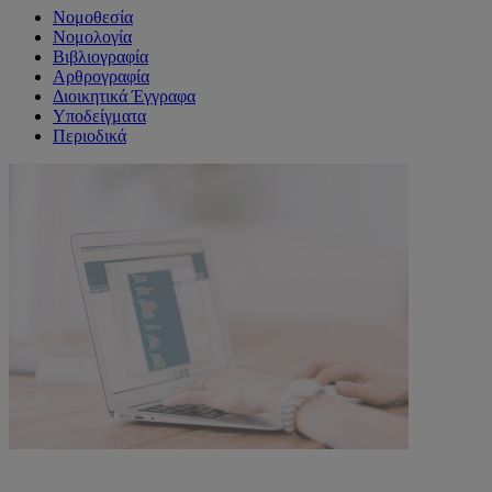
Νομοθεσία
Νομολογία
Βιβλιογραφία
Αρθρογραφία
Διοικητικά Έγγραφα
Υποδείγματα
Περιοδικά