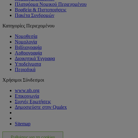
Πλατφόρμα Νομικού Περιεχομένου
Βραβεία & Πιστοποιήσεις
Πακέτα Συνδρομών
Κατηγορίες Περιεχομένου
Νομοθεσία
Νομολογία
Βιβλιογραφία
Αρθρογραφία
Διοικητικά Έγγραφα
Υποδείγματα
Περιοδικά
Χρήσιμοι Σύνδεσμοι
www.nb.org
Επικοινωνία
Συχνές Ερωτήσεις
Δημοσιεύστε στην Qualex
Sitemap
Ρυθμίσεις για τα cookies