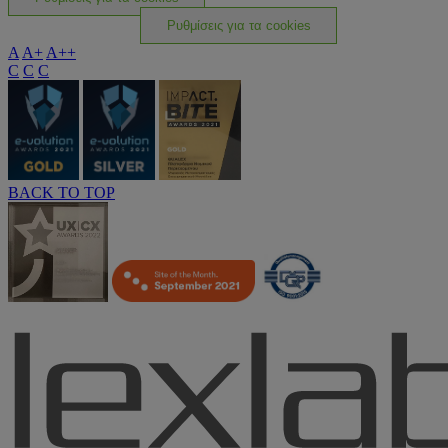
Ρυθμίσεις για τα cookies
A
A+
A++
C
C
C
BACK TO TOP