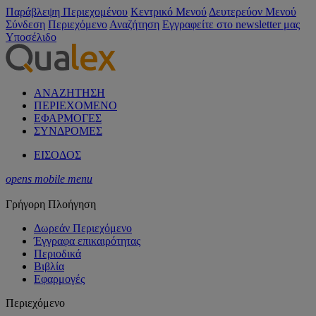
Παράβλεψη Περιεχομένου
Κεντρικό Μενού
Δευτερεύον Μενού
Σύνδεση
Περιεχόμενο
Αναζήτηση
Εγγραφείτε στο newsletter μας
Υποσέλιδο
ΑΝΑΖΗΤΗΣΗ
ΠΕΡΙΕΧΟΜΕΝΟ
ΕΦΑΡΜΟΓΕΣ
ΣΥΝΔΡΟΜΕΣ
ΕΙΣΟΔΟΣ
opens mobile menu
Γρήγορη Πλοήγηση
Δωρεάν Περιεχόμενο
Έγγραφα επικαιρότητας
Περιοδικά
Βιβλία
Εφαρμογές
Περιεχόμενο