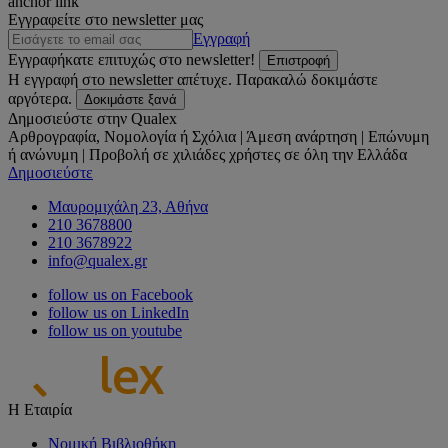
anchor link
Εγγραφείτε στο newsletter μας
Εγγραφή
Εγγραφήκατε επιτυχώς στο newsletter!
Επιστροφή
Η εγγραφή στο newsletter απέτυχε. Παρακαλώ δοκιμάστε
αργότερα.
Δοκιμάστε ξανά
Δημοσιεύστε στην Qualex
Αρθρογραφία, Νομολογία ή Σχόλια | Άμεση ανάρτηση | Επώνυμη
ή ανώνυμη | Προβολή σε χιλιάδες χρήστες σε όλη την Ελλάδα
Δημοσιεύστε
Μαυρομιχάλη 23, Αθήνα
210 3678800
210 3678922
info@qualex.gr
follow us on Facebook
follow us on LinkedIn
follow us on youtube
Η Εταιρία
Νομική Βιβλιοθήκη