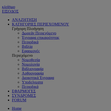
κλείσιμο
ΕΙΣΟΔΟΣ
ΑΝΑΖΗΤΗΣΗ
ΚΑΤΗΓΟΡΙΕΣ ΠΕΡΙΕΧΟΜΕΝΟΥ
Γρήγορη Πλοήγηση
Δωρεάν Περιεχόμενο
Έγγραφα επικαιρότητας
Περιοδικά
Βιβλία
Εφαρμογές
Περιεχόμενο
Νομοθεσία
Νομολογία
Βιβλιογραφία
Αρθρογραφία
Διοικητικά Έγγραφα
Υποδείγματα
Περιοδικά
ΕΦΑΡΜΟΓΕΣ
ΣΥΝΔΡΟΜΕΣ
FORUM
Home