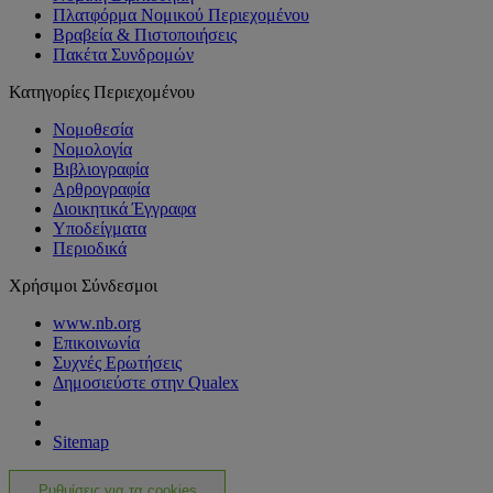
Πλατφόρμα Νομικού Περιεχομένου
Βραβεία & Πιστοποιήσεις
Πακέτα Συνδρομών
Κατηγορίες Περιεχομένου
Νομοθεσία
Νομολογία
Βιβλιογραφία
Αρθρογραφία
Διοικητικά Έγγραφα
Υποδείγματα
Περιοδικά
Χρήσιμοι Σύνδεσμοι
www.nb.org
Επικοινωνία
Συχνές Ερωτήσεις
Δημοσιεύστε στην Qualex
Sitemap
Ρυθμίσεις για τα cookies