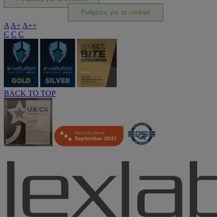
Ρυθμίσεις για τα cookies
A
A+
A++
C
C
C
BACK TO TOP