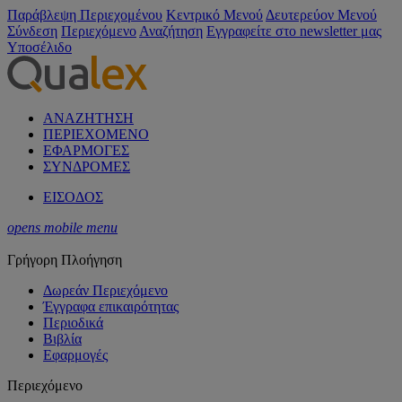
Παράβλεψη Περιεχομένου
Κεντρικό Μενού
Δευτερεύον Μενού
Σύνδεση
Περιεχόμενο
Αναζήτηση
Εγγραφείτε στο newsletter μας
Υποσέλιδο
ΑΝΑΖΗΤΗΣΗ
ΠΕΡΙΕΧΟΜΕΝΟ
ΕΦΑΡΜΟΓΕΣ
ΣΥΝΔΡΟΜΕΣ
ΕΙΣΟΔΟΣ
opens mobile menu
Γρήγορη Πλοήγηση
Δωρεάν Περιεχόμενο
Έγγραφα επικαιρότητας
Περιοδικά
Βιβλία
Εφαρμογές
Περιεχόμενο