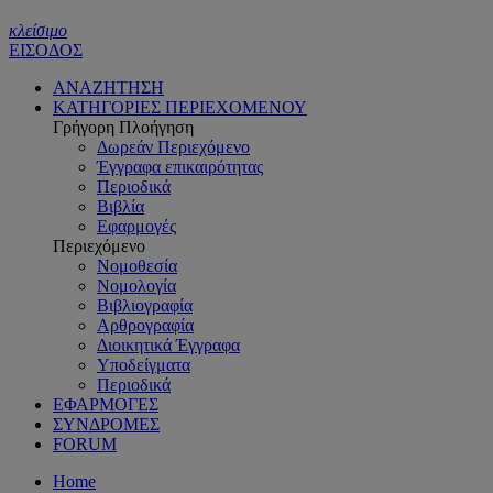
κλείσιμο
ΕΙΣΟΔΟΣ
ΑΝΑΖΗΤΗΣΗ
ΚΑΤΗΓΟΡΙΕΣ ΠΕΡΙΕΧΟΜΕΝΟΥ
Γρήγορη Πλοήγηση
Δωρεάν Περιεχόμενο
Έγγραφα επικαιρότητας
Περιοδικά
Βιβλία
Εφαρμογές
Περιεχόμενο
Νομοθεσία
Νομολογία
Βιβλιογραφία
Αρθρογραφία
Διοικητικά Έγγραφα
Υποδείγματα
Περιοδικά
ΕΦΑΡΜΟΓΕΣ
ΣΥΝΔΡΟΜΕΣ
FORUM
Home