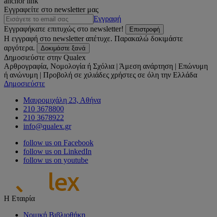
anchor link
Εγγραφείτε στο newsletter μας
Εγγραφή
Εγγραφήκατε επιτυχώς στο newsletter!
Επιστροφή
Η εγγραφή στο newsletter απέτυχε. Παρακαλώ δοκιμάστε
αργότερα.
Δοκιμάστε ξανά
Δημοσιεύστε στην Qualex
Αρθρογραφία, Νομολογία ή Σχόλια | Άμεση ανάρτηση | Επώνυμη
ή ανώνυμη | Προβολή σε χιλιάδες χρήστες σε όλη την Ελλάδα
Δημοσιεύστε
Μαυρομιχάλη 23, Αθήνα
210 3678800
210 3678922
info@qualex.gr
follow us on Facebook
follow us on LinkedIn
follow us on youtube
Η Εταιρία
Νομική Βιβλιοθήκη