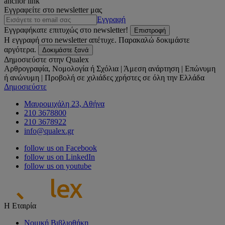
anchor link
Εγγραφείτε στο newsletter μας
Εγγραφή
Εγγραφήκατε επιτυχώς στο newsletter!
Επιστροφή
Η εγγραφή στο newsletter απέτυχε. Παρακαλώ δοκιμάστε
αργότερα.
Δοκιμάστε ξανά
Δημοσιεύστε στην Qualex
Αρθρογραφία, Νομολογία ή Σχόλια | Άμεση ανάρτηση | Επώνυμη
ή ανώνυμη | Προβολή σε χιλιάδες χρήστες σε όλη την Ελλάδα
Δημοσιεύστε
Μαυρομιχάλη 23, Αθήνα
210 3678800
210 3678922
info@qualex.gr
follow us on Facebook
follow us on LinkedIn
follow us on youtube
Η Εταιρία
Νομική Βιβλιοθήκη