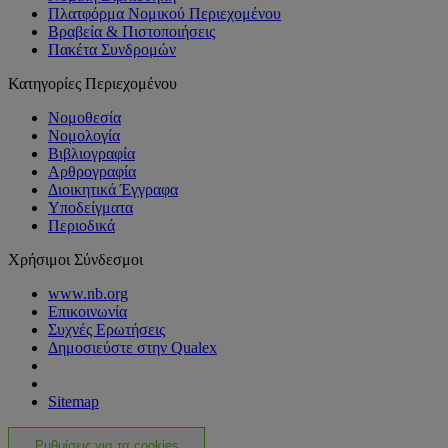
Πλατφόρμα Νομικού Περιεχομένου
Βραβεία & Πιστοποιήσεις
Πακέτα Συνδρομών
Κατηγορίες Περιεχομένου
Νομοθεσία
Νομολογία
Βιβλιογραφία
Αρθρογραφία
Διοικητικά Έγγραφα
Υποδείγματα
Περιοδικά
Χρήσιμοι Σύνδεσμοι
www.nb.org
Επικοινωνία
Συχνές Ερωτήσεις
Δημοσιεύστε στην Qualex
Sitemap
Ρυθμίσεις για τα cookies