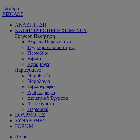
κλείσιμο
ΕΙΣΟΔΟΣ
ΑΝΑΖΗΤΗΣΗ
ΚΑΤΗΓΟΡΙΕΣ ΠΕΡΙΕΧΟΜΕΝΟΥ
Γρήγορη Πλοήγηση
Δωρεάν Περιεχόμενο
Έγγραφα επικαιρότητας
Περιοδικά
Βιβλία
Εφαρμογές
Περιεχόμενο
Νομοθεσία
Νομολογία
Βιβλιογραφία
Αρθρογραφία
Διοικητικά Έγγραφα
Υποδείγματα
Περιοδικά
ΕΦΑΡΜΟΓΕΣ
ΣΥΝΔΡΟΜΕΣ
FORUM
Home