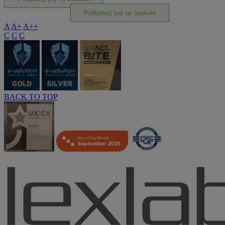
Ρυθμίσεις για τα cookies
A
A+
A++
C
C
C
BACK TO TOP