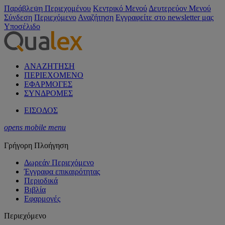
Παράβλεψη Περιεχομένου
Κεντρικό Μενού
Δευτερεύον Μενού
Σύνδεση
Περιεχόμενο
Αναζήτηση
Εγγραφείτε στο newsletter μας
Υποσέλιδο
ΑΝΑΖΗΤΗΣΗ
ΠΕΡΙΕΧΟΜΕΝΟ
ΕΦΑΡΜΟΓΕΣ
ΣΥΝΔΡΟΜΕΣ
ΕΙΣΟΔΟΣ
opens mobile menu
Γρήγορη Πλοήγηση
Δωρεάν Περιεχόμενο
Έγγραφα επικαιρότητας
Περιοδικά
Βιβλία
Εφαρμογές
Περιεχόμενο